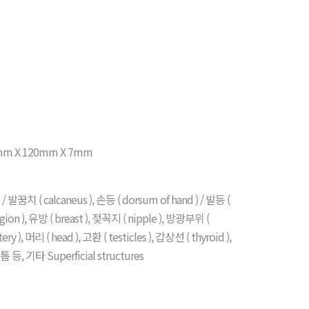
20mm X 120mm X 7mm
/ 발꿈치 ( calcaneus ), 손등 ( dorsum of hand ) / 발등 (
 region ), 유방 ( breast ), 젖꼭지 ( nipple ), 방광부위 (
ery ), 머리 ( head ), 고환 ( testicles ), 갑상선 ( thyroid ),
등, 기타 Superficial structures