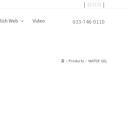
|
관리자
|
lish Web
Video
033-746-0110
홈
Products
WATER GEL