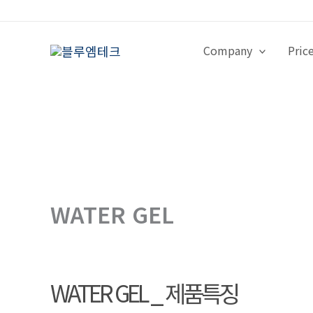
콘
텐
츠
Company
Pric
로
건
너
뛰
기
WATER GEL
WATER GEL _ 제품특징