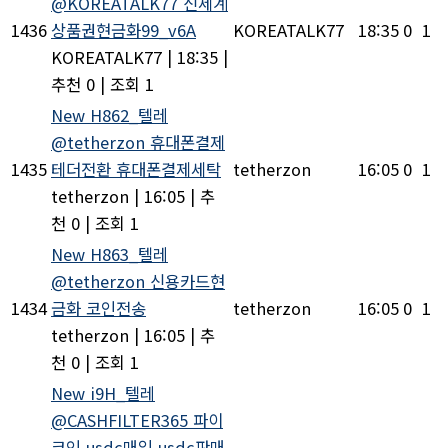
@KOREATALK77 신세계
1436
상품권현금화99_v6A
KOREATALK77
18:35
0
1
KOREATALK77
|
18:35
|
추천 0
|
조회 1
New
H862_텔레
@tetherzon 휴대폰결제
1435
테더전환 휴대폰결제세탁
tetherzon
16:05
0
1
tetherzon
|
16:05
|
추
천 0
|
조회 1
New
H863_텔레
@tetherzon 신용카드현
1434
금화 코인전송
tetherzon
16:05
0
1
tetherzon
|
16:05
|
추
천 0
|
조회 1
New
i9H_텔레
@CASHFILTER365 파이
코인 usdc매입 usdc판매