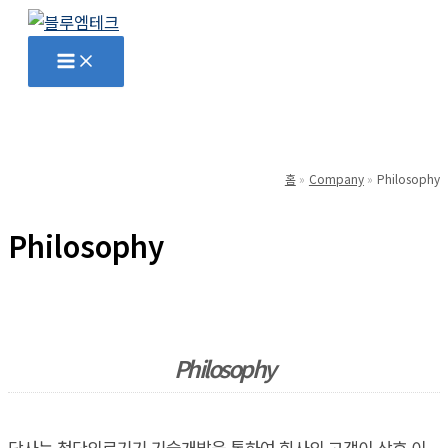
콘
텐
Main
Menu
츠
로
건
너
뛰
홈
Company
Philosophy
기
Philosophy
Philosophy
당사는 첨단의료기기 기술개발을 통하여 회사의 고객이 상호 이