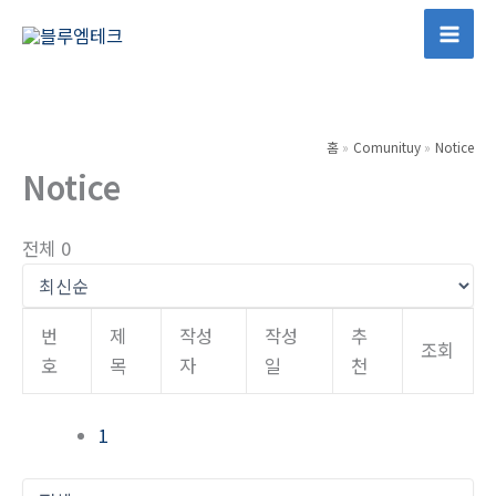
콘
텐
Mai
츠
Men
로
건
홈
Comunituy
Notice
너
Notice
뛰
기
전체 0
번
제
작성
작성
추
조회
호
목
자
일
천
1