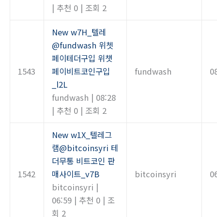
|
추천 0
|
조회 2
New
w7H_텔레
@fundwash 위쳇
페이테더구입 위챗
1543
페이비트코인구입
fundwash
0
_l2L
fundwash
|
08:28
|
추천 0
|
조회 2
New
w1X_텔레그
램@bitcoinsyri 테
더무통 비트코인 판
1542
매사이트_v7B
bitcoinsyri
0
bitcoinsyri
|
06:59
|
추천 0
|
조
회 2