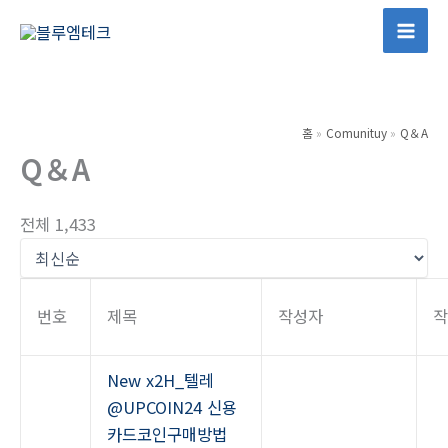
콘
텐
Mai
츠
Men
로
건
홈
Comunituy
Q＆A
너
Q＆A
뛰
기
전체 1,433
번호
제목
작성자
New
x2H_텔레
@UPCOIN24 신용
카드코인구매방법