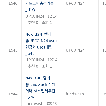
1546
카드코인충전가능
UPCOIN24
1
_d1Q
UPCOIN24
|
12:14
|
추천 0
|
조회 1
New
d3N_텔레
@UPCOIN24 usdc
현금화 usdt매입
1545
UPCOIN24
1
_p4L
UPCOIN24
|
12:14
|
추천 0
|
조회 1
New
a9L_텔레
@fundwash 장외
거래 otc 업체추천
1544
fundwash
0
_o7V
fundwash
|
08:28