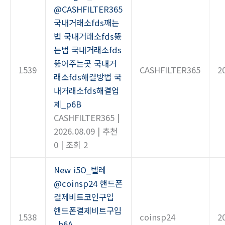
@CASHFILTER365
국내거래소fds깨는
법 국내거래소fds뚫
는법 국내거래소fds
뚫어주는곳 국내거
1539
CASHFILTER365
2
래소fds해결방법 국
내거래소fds해결업
체_p6B
CASHFILTER365
|
2026.08.09
|
추천
0
|
조회 2
New
i5O_텔레
@coinsp24 핸드폰
결제비트코인구입
핸드폰결제비트구입
1538
coinsp24
2
_h6A