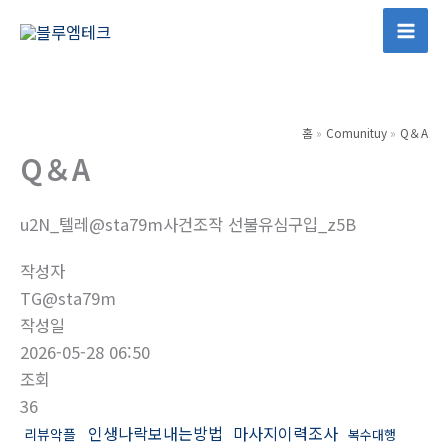
콘
텐
Mai
츠
Men
로
건
홈
Comunituy
Q＆A
너
Q＆A
뛰
기
u2N_텔레@sta79m사건조작 선불유심구입_z5B
작성자
TG@sta79m
작성일
2026-05-28 06:50
조회
36
인생나락보내는방법
마사지이력조사
리뷰악플
복수대행