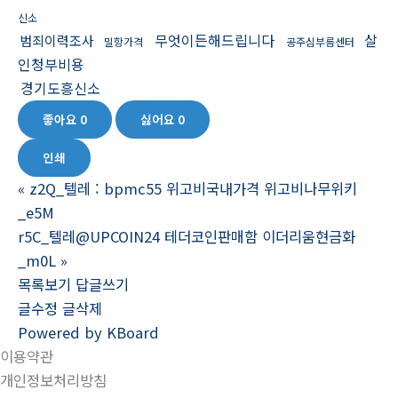
신소
무엇이든해드립니다
살
범죄이력조사
밀항가격
공주심부름센터
인청부비용
경기도흥신소
좋아요
0
싫어요
0
인쇄
«
z2Q_텔레 : bpmc55 위고비국내가격 위고비나무위키
_e5M
r5C_텔레@UPCOIN24 테더코인판매함 이더리움현금화
_m0L
»
목록보기
답글쓰기
글수정
글삭제
Powered by KBoard
이용약관
개인정보처리방침