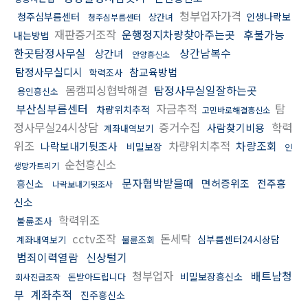
청부업자가격
청주심부름센터
인생나락보
상간녀
청주심부름센터
재판증거조작
운행정지차량찾아주는곳
후불가능
내는방법
한곳탐정사무실
상간남복수
상간녀
안양흥신소
탐정사무실디시
참교육방법
학력조사
몸캠피싱협박해결
탐정사무실일잘하는곳
용인흥신소
부산심부름센터
자금추적
탐
차량위치추적
고민바로해결흥신소
정사무실24시상담
증거수집
학력
사람찾기비용
계좌내역보기
위조
차량위치추적
차량조회
나락보내기뒷조사
비밀보장
인
순천흥신소
생망가트리기
문자협박받을때
면허증위조
전주흥
흥신소
나락보내기뒷조사
신소
학력위조
불륜조사
cctv조작
돈세탁
심부름센터24시상담
계좌내역보기
불륜조회
범죄이력열람
신상털기
청부업자
배트남청
비밀보장흥신소
돈받아드립니다
회사진급조작
부
계좌추적
진주흥신소