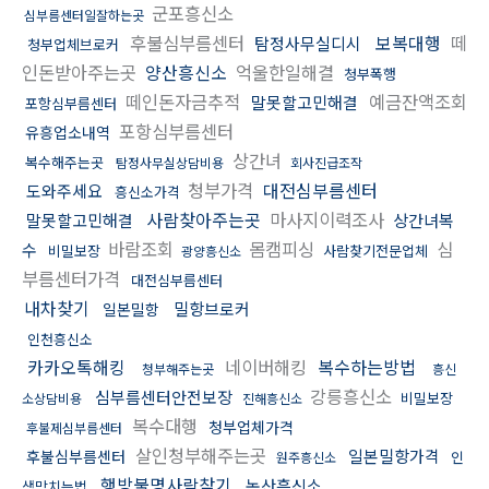
군포흥신소
심부름센터일잘하는곳
후불심부름센터
보복대행
떼
탐정사무실디시
청부업체브로커
인돈받아주는곳
양산흥신소
억울한일해결
청부폭행
떼인돈자금추적
예금잔액조회
말못할고민해결
포항심부름센터
포항심부름센터
유흥업소내역
상간녀
복수해주는곳
탐정사무실상담비용
회사진급조작
청부가격
대전심부름센터
도와주세요
흥신소가격
사람찾아주는곳
마사지이력조사
말못할고민해결
상간녀복
바람조회
몸캠피싱
심
수
비밀보장
사람찾기전문업체
광양흥신소
부름센터가격
대전심부름센터
내차찾기
밀항브로커
일본밀항
인천흥신소
카카오톡해킹
네이버해킹
복수하는방법
청부해주는곳
흥신
강릉흥신소
심부름센터안전보장
비밀보장
소상담비용
진해흥신소
복수대행
청부업체가격
후불제심부름센터
살인청부해주는곳
일본밀항가격
후불심부름센터
인
원주흥신소
행방불명사람찾기
논산흥신소
생망치는법