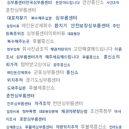
안산흥신소
심부름센터전국심부름센터
돈받아드립니다
사건조작
춘천심부름센터
심부름센터
대포차찾기
복수해주실분
떼인돈강제회수
환치기
안전보장심부름센터
주민
밀항비용
심부름센터의뢰비용
등록증위조
대포통장
후불흥신소
복수해주는곳
회사진급조작
고민해결해드립니다
이혼
채권차량위치
청부업체
흥신소의
조사
심부름센터가격
해주세요해드립니다
후불흥신소
협박받고있어요
뢰가격
광주흥신소
군포심부름센터
흥신소
떼인돈강제회수
경기도심부름센터
위치추적
후불제흥신소
도와주실분
춘천심부름센터
천안심부름센터
자격조작
진주심부름센터
조선족청부
채권차량찾는법
청부폭행
마사
밀항비용
대포통장판매
포항심부름센터
지조사
후불제흥신소
차량위치추적
후불제심부름센터
김해흥신소
전라도흥