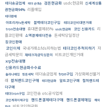
검돈현금화
usdc현금화
테더송금업체
신세계상품
테더 손대손
리플매입
권현금화94%
테더판매
블랙테더코인구입
아프리카tv돈세탁
테더코인비대면거래
휴대폰결제85%
리
코인 신용카드
tron전송대행
usdc현금화
플코인판매
돈세탁당일정산
소액결제테더전송
잡코인판매
코인이체
국내거래소fds피하는법
테더코인추척피하기
자
금세탁문의
비트코인개인거래
재테크자금믹싱문의
xrp전송대행
신용카드현금화수수료
테더송금업체
tron구입
가상화폐선물거
솔라나매입
핑돈세탁
래
컬쳐랜드코인구매
알트코인구매
컬쳐랜드테
테더현금화
더구매
코인전송 otc공식업체
테더tron구입
핸드폰결제테더구매
핸드폰결제매입
코인계좌이체구입
해외
비트코인현금화
자금