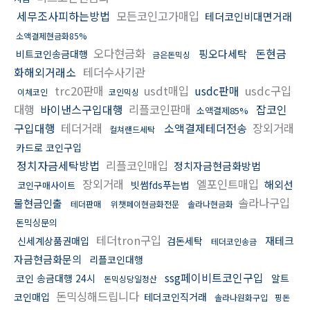
세무조사피하는방법
모든코인고가매입
테더코인비대면거래
소액결제현금화85%
오다현금화
돈현금
핑오다세탁
비트코인송금대행
금은돈믹싱
화해외거래소
테더수사기관
trc20판매
usdt매입
usdc판매
usdc구입
이체코인
코인믹싱
대행
바이낸스구입대행
리플코인판매
잡코인
소액결제85%
구입대행
테더거래
소액결제테더전송
장외거래
컬쳐랜드세탁
카드로 코인구입
정치자금세탁방법
리플코인매입
정치자금현금화방법
장외거래
엘포인트매입
해외선
빗썸fds푸는법
코인구매사이트
솔라나구입
물현금인출
테더판매
위챗페이현금화전문
솔라나현금화
돈믹싱문의
테더tron구입
재테크
신세계상품권매입
검돈세탁
테더코인송금
자금현금화문의
리플코인대행
ssg페이비트코인구입
코인 송금대행 24시
알트
돈믹싱당일정산
돈믹싱해드립니다
코인매입
테더코인직거래
솔라나원화구입
핑돈