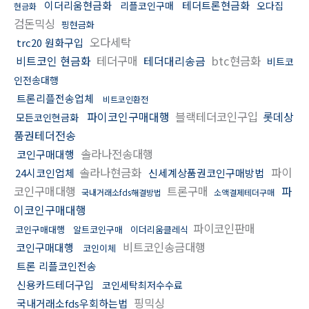
이더리움현금화
테더트론현금화
리플코인구매
오다집
현금화
검돈믹싱
핑현금화
오다세탁
trc20 원화구입
비트코인 현금화
테더구매
테더대리송금
btc현금화
비트코
인전송대행
트론리플전송업체
비트코인환전
파이코인구매대행
블랙테더코인구입
롯데상
모든코인현금화
품권테더전송
솔라나전송대행
코인구매대행
솔라나현금화
파이
24시코인업체
신세계상품권코인구매방법
코인구매대행
트론구매
파
국내거래소fds해결방법
소액결제테더구매
이코인구매대행
파이코인판매
코인구매대행
알트코인구매
이더리움클레식
비트코인송금대행
코인구매대행
코인이체
트론 리플코인전송
신용카드테더구입
코인세탁최저수수료
핑믹싱
국내거래소fds우회하는법