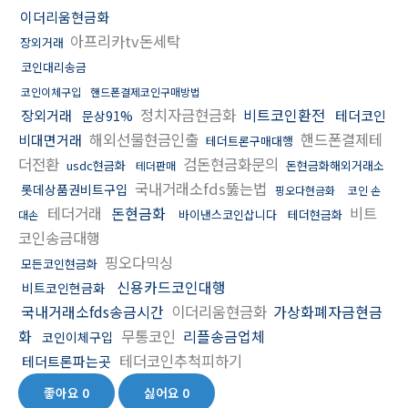
이더리움현금화
아프리카tv돈세탁
장외거래
코인대리송금
코인이체구입
핸드폰결제코인구매방법
정치자금현금화
비트코인환전
장외거래
테더코인
문상91%
해외선물현금인출
핸드폰결제테
비대면거래
테더트론구매대행
더전환
검돈현금화문의
usdc현금화
돈현금화해외거래소
테더판매
국내거래소fds뚫는법
롯데상품권비트구입
핑오다현금화
코인 손
테더거래
돈현금화
비트
바이낸스코인삽니다
테더현금화
대손
코인송금대행
핑오다믹싱
모든코인현금화
신용카드코인대행
비트코인현금화
국내거래소fds송금시간
이더리움현금화
가상화폐자금현금
화
무통코인
리플송금업체
코인이체구입
테더코인추척피하기
테더트론파는곳
좋아요
0
싫어요
0