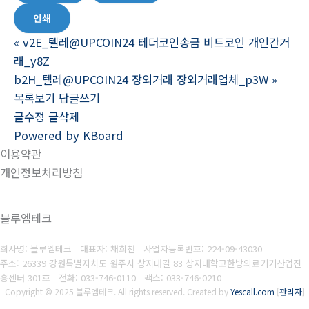
인쇄
«
v2E_텔레@UPCOIN24 테더코인송금 비트코인 개인간거
래_y8Z
b2H_텔레@UPCOIN24 장외거래 장외거래업체_p3W
»
목록보기
답글쓰기
글수정
글삭제
Powered by KBoard
이용약관
개인정보처리방침
블루엠테크
회사명: 블루엠테크 대표자: 채희천
사업자등록번호:
224-09-43030
주소: 26339 강원특별자치도 원주시 상지대길 83 상지대학교한방의료기기산업진
흥센터 301호
전화: 033-746-0110
팩스:
033-746-0210
Copyright © 2025 블루엠테크. All rights reserved.
Created by
Yescall.com
[
관리자
]