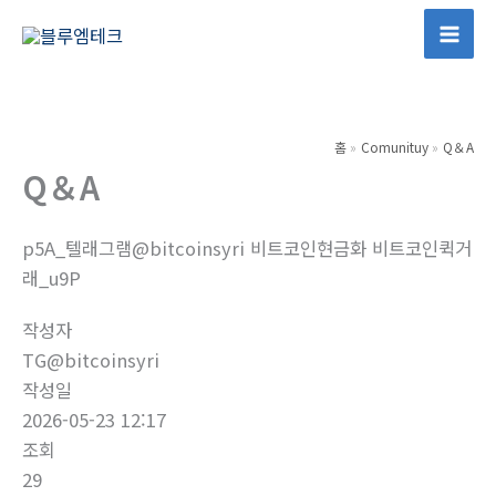
콘
텐
Mai
츠
Men
로
건
홈
Comunituy
Q＆A
너
Q＆A
뛰
기
p5A_텔래그램@bitcoinsyri 비트코인현금화 비트코인퀵거
래_u9P
작성자
TG@bitcoinsyri
작성일
2026-05-23 12:17
조회
29