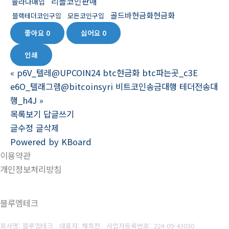
리플코인판매
솔라나매입
골드바현금화현금화
블랙테더코인구입
모든코인구입
좋아요
0
싫어요
0
인쇄
«
p6V_텔레@UPCOIN24 btc현금화 btc파는곳_c3E
e6O_텔래그램@bitcoinsyri 비트코인송금대행 테더전송대
행_h4J
»
목록보기
답글쓰기
글수정
글삭제
Powered by KBoard
이용약관
개인정보처리방침
블루엠테크
회사명: 블루엠테크 대표자: 채희천
사업자등록번호:
224-09-43030