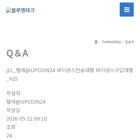
콘
텐
Mai
츠
Men
로
건
홈
Comunituy
Q＆A
너
Q＆A
뛰
기
j1L_텔레@UPCOIN24 바이낸스전송대행 바이낸스구입대행
_h2S
작성자
텔레@UPCOIN24
작성일
2026-05-22 09:10
조회
24