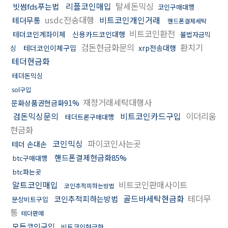
리플코인매입
탈세돈믹싱
빗썸fds푸는법
코인구매대행
usdc전송대행
비트코인개인거래
테더무통
핸드폰결제세탁
비트코인환전
테더코인계좌이체
신용카드코인대행
불법자금믹
검돈현금화문의
환치기
테더코인이체구입
xrp전송대행
싱
테더현금화
테더돈믹싱
sol구입
재정거래세탁대행사
문화상품권현금화91%
검돈믹싱문의
비트코인카드구입
이더리움
테더트론구매대행
현금화
코인믹싱
파이코인사는곳
테더 손대손
핸드폰결제현금화85%
btc구매대행
btc파는곳
알트코인매입
비트코인판매사이트
코인추적피하는방법
골드바세탁현금화
테더무
코인추적피하는방법
문상비트구입
통
테더판매
모든코인구입
비트코인현금화