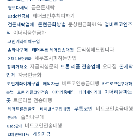
금은돈세탁
핑오다세탁
테더코인추척피하기
usdc현금화
돈현금화방법
문상현금화91%
업비트코인추
검돈세탁업체
적
이더리움현금화
코인계좌이체구입
돈믹싱해드립니다
솔라나구매
테더무통 테더전송대행
세무조사피하는방법
이더리움현금화
자금믹싱문의
트론 리플 전송업체
오다집
돈세탁
장외거래소
업체
자금현금화
비트코인송금대행
코인계좌이체구입
해외자금
카드로코인구매하
이더리움파는
는법
트론 리플코인전송
이더리움매입
테더개인거래
곳
트론리플 전송대행
무통코인
비트코인송금대행
테더트론현금화
바이낸스구입대행
솔라나구매
돈세탁
비트코인전송대행
usdc판매
해외자금
컬쳐랜드91%