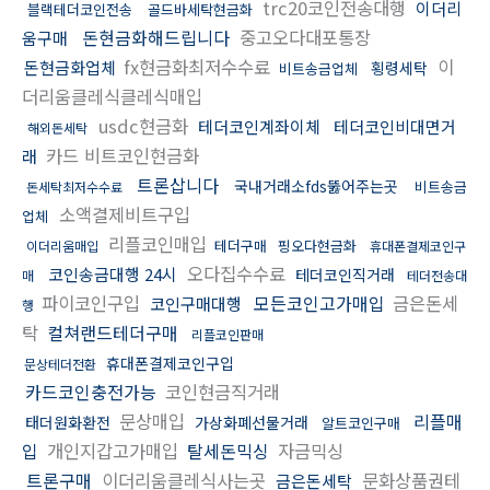
trc20코인전송대행
이더리
블랙테더코인전송
골드바세탁현금화
돈현금화해드립니다
중고오다대포통장
움구매
fx현금화최저수수료
이
돈현금화업체
횡령세탁
비트송금업체
더리움클레식클레식매입
usdc현금화
테더코인계좌이체
테더코인비대면거
해외돈세탁
카드 비트코인현금화
래
트론삽니다
국내거래소fds뚫어주는곳
비트송금
돈세탁최저수수료
소액결제비트구입
업체
리플코인매입
테더구매
핑오다현금화
이더리움매입
휴대폰결제코인구
오다집수수료
코인송금대행 24시
테더코인직거래
매
테더전송대
파이코인구입
모든코인고가매입
금은돈세
코인구매대행
행
탁
컬쳐랜드테더구매
리플코인판매
휴대폰결제코인구입
문상테더전환
카드코인충전가능
코인현금직거래
문상매입
리플매
태더원화환전
가상화폐선물거래
알트코인구매
입
개인지갑고가매입
탈세돈믹싱
자금믹싱
트론구매
이더리움클레식사는곳
문화상품권테
금은돈세탁