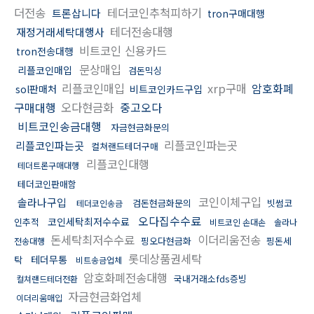
더전송
테더코인추척피하기
트론삽니다
tron구매대행
테더전송대행
재정거래세탁대행사
비트코인 신용카드
tron전송대행
문상매입
리플코인매입
검돈믹싱
리플코인매입
xrp구매
암호화폐
sol판매처
비트코인카드구입
구매대행
오다현금화
중고오다
비트코인송금대행
자금현금화문의
리플코인파는곳
리플코인파는곳
컬쳐랜드테더구매
리플코인대행
테더트론구매대행
테더코인판매함
코인이체구입
솔라나구입
검돈현금화문의
빗썸코
테더코인송금
오다집수수료
코인세탁최저수수료
인추적
비트코인 손대손
솔라나
돈세탁최저수수료
이더리움전송
핑오다현금화
핑돈세
전송대행
롯데상품권세탁
테더무통
탁
비트송금업체
암호화폐전송대행
국내거래소fds증빙
컬쳐랜드테더전환
자금현금화업체
이더리움매입