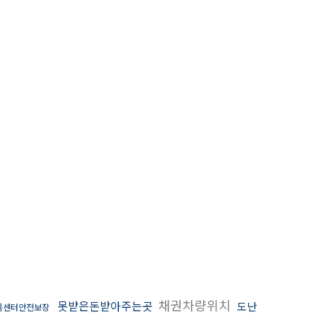
채권차량위치
못받은돈받아주는곳
도난
름센터안전보장