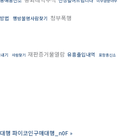
동해흥신소
신상털어드립니다
미수금받아주
청부폭행
방법
행방불명사람찾기
재판증거물열람
유흥출입내역
보내기
사람찾기
포항흥신소
인대행 파이코인구매대행_n0F
»