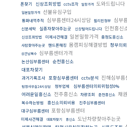
도와드립니다
신상조회방법
폰찾기
cctv조작
밀항가격
선불유심구입
일본밀항가격
심부름센터24시상담
심부
통화내역추적
필리핀청부
인천흥신
실종자찾아주는곳
신분세탁
신상털어드립니다
일본밀항가격
미제사건해결
충청도흥신소
신상조회방법
몸캠피싱해결방법
청부의뢰
핸드폰해킹
사람찾아주는곳
심부름센터가격
상간남복수
순천흥신소
논산심부름센터
대포차찾기
진해심부름
포항심부름센터
cctv분석
과거기록조사
심부름센터의뢰위험성0%
청부업체
탐정사무실24시상담
전주흥신소
채권
어려운일흥신소
차량조회
춘천흥신소
흥신소의뢰비용
복수하는방법
진주심부름센터
포항심부름센터
대구심부름센터
도난차량찾아주는곳
미제사건해결
대포차찾기
흥신소