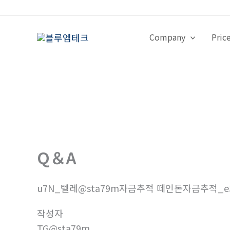
콘
텐
츠
Company
Pric
로
건
너
뛰
기
Q＆A
u7N_텔레@sta79m자금추적 떼인돈자금추적_e
작성자
TG@sta79m