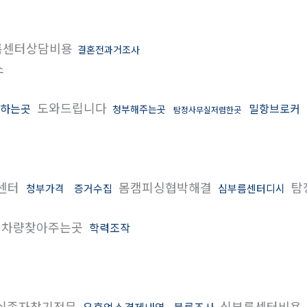
름센터상담비용
결혼전과거조사
소
도와드립니다
하는곳
밀항브로커
청부해주는곳
탐정사무실저렴한곳
센터
몸캠피싱협박해결
탐
청부가격
증거수집
심부름센터디시
차량찾아주는곳
학력조작
실종자찾기전문
심부름센터비용