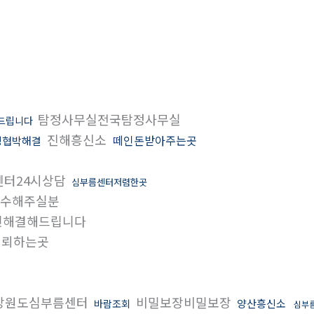
탐정사무실전국탐정사무실
드립니다
진해흥신소
떼인돈받아주는곳
싱협박해결
터24시상담
심부름센터저렴한곳
수해주실분
민해결해드립니다
뢰하는곳
강원도심부름센터
비밀보장비밀보장
양산흥신소
바람조회
심부