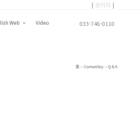
|
관리자
|
lish Web
Video
033-746-0110
홈
Comunituy
Q＆A