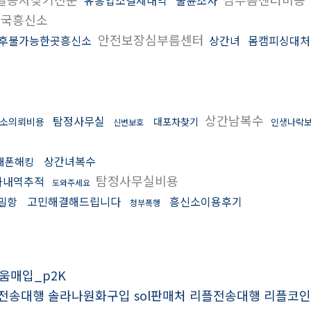
유흥업소결제내역
불륜조사
국흥신소
안전보장심부름센터
후불가능한곳흥신소
상간녀
몸캠피싱대처
상간남복수
탐정사무실
소의뢰비용
대포차찾기
인생나락
신변보호
상간녀복수
대폰해킹
탐정사무실비용
화내역추적
도와주세요
고민해결해드립니다
흥신소이용후기
밀항
청부폭행
리움매입_p2K
솔라나전송대행 솔라나원화구입 sol판매처 리플전송대행 리플코