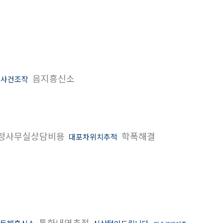
음지흥신소
사건조작
정사무실상담비용
학폭해결
대포차위치추적
통화내역추적