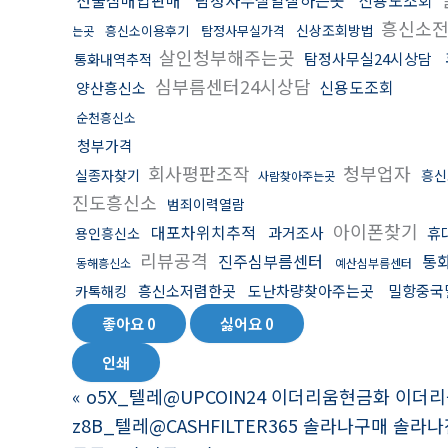
선불심매입판매
탐정사무실일잘하는곳
신용도조회
흥신소전
신상조회방법
흥신소이용후기
탐정사무실가격
는곳
살인청부해주는곳
탐정사무실24시상담
통화내역추적
심부름센터24시상담
신용도조회
양산흥신소
순천흥신소
청부가격
회사평판조작
청부업자
실종자찾기
흥신
사람찾아주는곳
진도흥신소
범죄이력열람
아이폰찾기
대포차위치추적
과거조사
휴
용인흥신소
리뷰공격
진주심부름센터
통
동해흥신소
예산심부름센터
흥신소저렴한곳
도난차량찾아주는곳
밀항중국
카톡해킹
좋아요
0
싫어요
0
인쇄
«
o5X_텔레@UPCOIN24 이더리움현금화 이더
z8B_텔레@CASHFILTER365 솔라나구매 