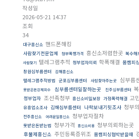
작성일
2026-05-21 14:37
조회
34
핸드폰해킹
대구흥신소
흥신소저렴한곳
사람찾기전문업체
복수해
청부폭행가격
텔레그램추적
학폭해결
몸캠피
청부업자의뢰
사람찾기
창원심부름센터
김해흥신소
심부름센
텔레그램추적방법
군포심부름센터
사람찾아주는곳
복
심부름센터일잘하는곳
진주심부름센터
못받은돈강제회수
조선족청부
고
청부업자
흥신소비밀보장
가정폭력해결
청부의
나락보내기뒷조사
김해심부름센터
유흥업소조사
청부업자절차
전주흥신소
어려운일흥신소
청부가격
청부의뢰하는곳
못받은돈받는법
흥신소비용
주민등록증위조
후불제흥신소
몸캠피싱협박받을때