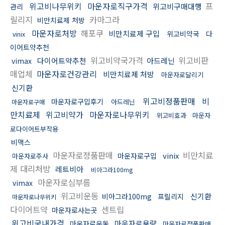
위고비나무위키
마운자로직구가격
프
위고비구매대행
관리
릴리지
카마그라
비만치료제 처방
마운자로처방
해포쿠
비만치료제 구입
위고비약국
다
vinix
이어트약추천
위고비약국가격
위고비판
다이어트약추천
아드레닌
vimax
매업체
마운자로건강관리
비만치료제 처방
마운자로달리기
신기환
위고비정품판매
비
마운자로구입후기
아드레닌
마운자로구매
만치료제
위고비약가
마운자로나무위키
위고비효과
마운자
로다이어트부작용
비맥스
마운자로정품판매
비만치료
vinix
마운자로구입
마운자로주사
제 대리처방
레트비아
비아그라100mg
마운자로심부름
vimax
위고비운동
신기환
비아그라100mg
프릴리지
마운자로나무위키
다이어트약
센트립
마운자로사는곳
위고비국내가격
마운자로용량
마운자로운동
마운자로정품판매