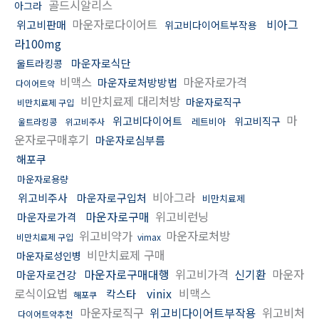
골드시알리스
아그라
마운자로다이어트
비아그
위고비판매
위고비다이어트부작용
라100mg
마운자로식단
울트라킹콩
비맥스
마운자로가격
마운자로처방방법
다이어트약
비만치료제 대리처방
마운자로직구
비만치료제 구입
마
위고비다이어트
위고비직구
레트비아
울트라킹콩
위고비주사
운자로구매후기
마운자로심부름
해포쿠
마운자로용량
비아그라
위고비주사
마운자로구입처
비만치료제
마운자로구매
위고비런닝
마운자로가격
위고비약가
마운자로처방
비만치료제 구입
vimax
비만치료제 구매
마운자로성인병
마운자로구매대행
위고비가격
신기환
마운자
마운자로건강
로식이요법
vinix
비맥스
칵스타
해포쿠
마운자로직구
위고비다이어트부작용
위고비처
다이어트약추천