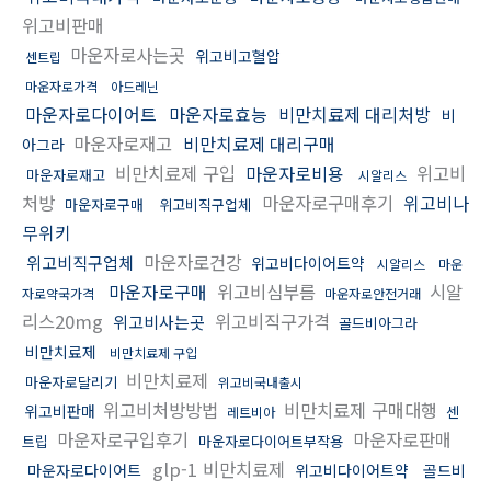
위고비판매
마운자로사는곳
위고비고혈압
센트립
마운자로가격
아드레닌
마운자로다이어트
마운자로효능
비만치료제 대리처방
비
마운자로재고
비만치료제 대리구매
아그라
비만치료제 구입
마운자로비용
위고비
마운자로재고
시알리스
처방
마운자로구매후기
위고비나
마운자로구매
위고비직구업체
무위키
마운자로건강
위고비직구업체
위고비다이어트약
시알리스
마운
마운자로구매
위고비심부름
시알
자로약국가격
마운자로안전거래
리스20mg
위고비직구가격
위고비사는곳
골드비아그라
비만치료제
비만치료제 구입
비만치료제
마운자로달리기
위고비국내출시
위고비처방방법
비만치료제 구매대행
위고비판매
센
레트비아
마운자로구입후기
마운자로판매
트립
마운자로다이어트부작용
glp-1 비만치료제
마운자로다이어트
위고비다이어트약
골드비