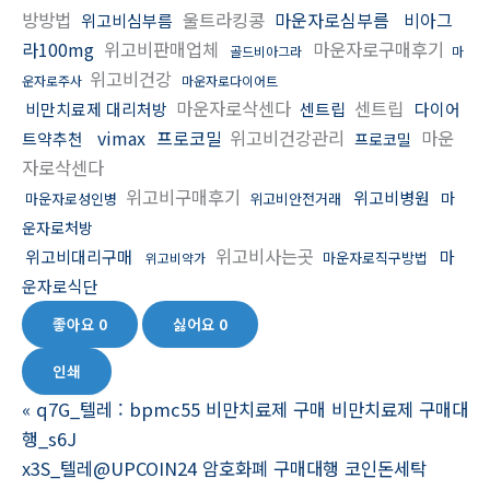
방방법
울트라킹콩
마운자로심부름
비아그
위고비심부름
라100mg
위고비판매업체
마운자로구매후기
골드비아그라
마
위고비건강
운자로주사
마운자로다이어트
마운자로삭센다
센트립
비만치료제 대리처방
센트립
다이어
vimax
프로코밀
위고비건강관리
마운
트약추천
프로코밀
자로삭센다
위고비구매후기
위고비병원
마
마운자로성인병
위고비안전거래
운자로처방
위고비사는곳
위고비대리구매
마
마운자로직구방법
위고비약가
운자로식단
좋아요
0
싫어요
0
인쇄
«
q7G_텔레 : bpmc55 비만치료제 구매 비만치료제 구매대
행_s6J
x3S_텔레@UPCOIN24 암호화폐 구매대행 코인돈세탁