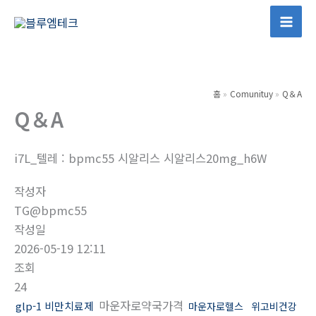
콘
텐
Mai
츠
Men
로
건
홈
Comunituy
Q＆A
너
Q＆A
뛰
기
i7L_텔레 : bpmc55 시알리스 시알리스20mg_h6W
작성자
TG@bpmc55
작성일
2026-05-19 12:11
조회
24
마운자로약국가격
glp-1 비만치료제
마운자로헬스
위고비건강