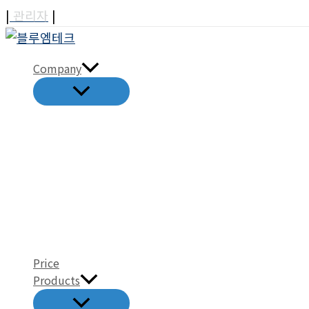
콘
|
관리자
|
텐
츠
Company
로
메
건
뉴
토
너
글
뛰
기
Price
Products
메