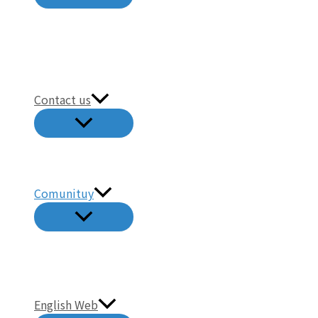
뉴
토
글
Contact us
메
뉴
토
글
Comunituy
메
뉴
토
글
English Web