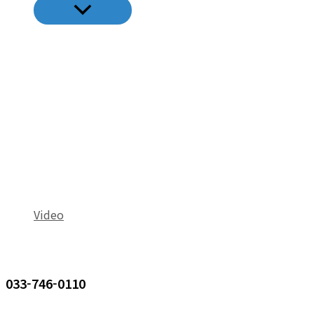
메
뉴
토
글
Video
033-746-0110