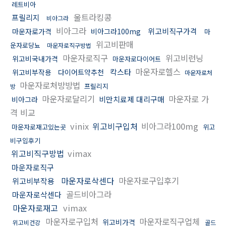
레트비아
울트라킹콩
프릴리지
비아그라
비아그라
위고비직구가격
마운자로가격
비아그라100mg
마
위고비판매
운자로당뇨
마운자로직구방법
마운자로직구
위고비런닝
위고비국내가격
마운자로다이어트
마운자로헬스
칵스타
위고비부작용
다이어트약추천
마운자로처
마운자로처방방법
프릴리지
방
마운자로달리기
마운자로 가
비만치료제 대리구매
비아그라
격 비교
vinix
위고비구입처
비아그라100mg
마운자로재고있는곳
위고
비구입후기
위고비직구방법
vimax
마운자로직구
마운자로삭센다
마운자로구입후기
위고비부작용
골드비아그라
마운자로삭센다
마운자로재고
vimax
마운자로구입처
마운자로직구업체
위고비가격
위고비건강
골드