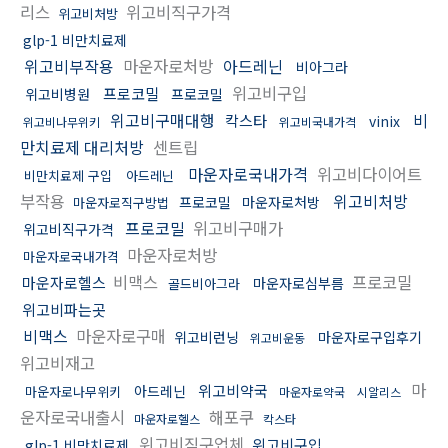
리스
위고비직구가격
위고비처방
glp-1 비만치료제
위고비부작용
마운자로처방
아드레닌
비아그라
위고비구입
프로코밀
위고비병원
프로코밀
위고비구매대행
비
칵스타
vinix
위고비나무위키
위고비국내가격
만치료제 대리처방
센트립
마운자로국내가격
위고비다이어트
비만치료제 구입
아드레닌
부작용
위고비처방
프로코밀
마운자로처방
마운자로직구방법
프로코밀
위고비구매가
위고비직구가격
마운자로처방
마운자로국내가격
비맥스
프로코밀
마운자로헬스
마운자로심부름
골드비아그라
위고비파는곳
비맥스
마운자로구매
위고비런닝
마운자로구입후기
위고비운동
위고비재고
마
위고비약국
아드레닌
마운자로나무위키
마운자로약국
시알리스
운자로국내출시
해포쿠
마운자로헬스
칵스타
위고비직구업체
위고비구입
glp-1 비만치료제