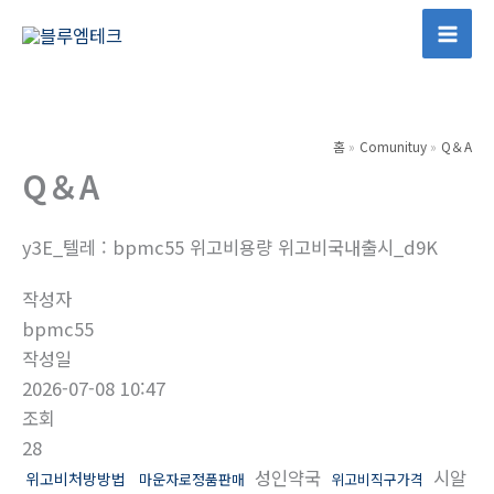
콘
텐
Mai
츠
Men
로
건
홈
Comunituy
Q＆A
너
Q＆A
뛰
기
y3E_텔레 : bpmc55 위고비용량 위고비국내출시_d9K
작성자
bpmc55
작성일
2026-07-08 10:47
조회
28
성인약국
시알
위고비처방방법
마운자로정품판매
위고비직구가격