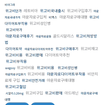
비아그라
레트비아
위고비국내출시
위고비구입후기
위고비단가
마운
마운자로구입처
마운자로구매대행
위고비
비맥스
자로국내가격
위고비성인병
다이어트부작용
위고비약가
마운자로구매후기
골드시알리스
위고비처방방
마운자로운동
법
위고비재고
다이어트약
위고비구매후기
마운자로다이어트약추천
위고비비용
위고비판매
다이어트약추천
위고비부작용
위고비비용
위고비비용
위고비성인병
wegovy
위고비비용
마운자로다이어트부작용
비만치
마운자로구입후기
료제 구입
마운자로구매대행
위고비안전거래
위고비고혈압
위고비구입
위고비판매
아드레닌
마운자로구매
시알리스20mg
대행