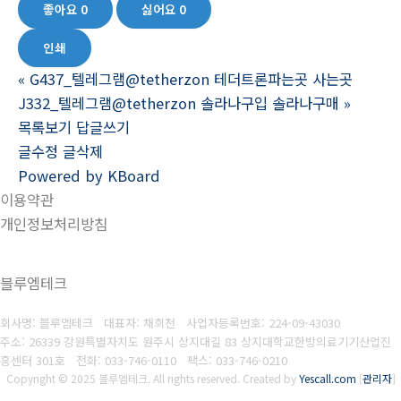
좋아요
0
싫어요
0
인쇄
«
G437_텔레그램@tetherzon 테더트론파는곳 사는곳
J332_텔레그램@tetherzon 솔라나구입 솔라나구매
»
목록보기
답글쓰기
글수정
글삭제
Powered by KBoard
이용약관
개인정보처리방침
블루엠테크
회사명: 블루엠테크 대표자: 채희천
사업자등록번호:
224-09-43030
주소: 26339 강원특별자치도 원주시 상지대길 83 상지대학교한방의료기기산업진
흥센터 301호
전화: 033-746-0110
팩스:
033-746-0210
Copyright © 2025 블루엠테크. All rights reserved.
Created by
Yescall.com
[
관리자
]