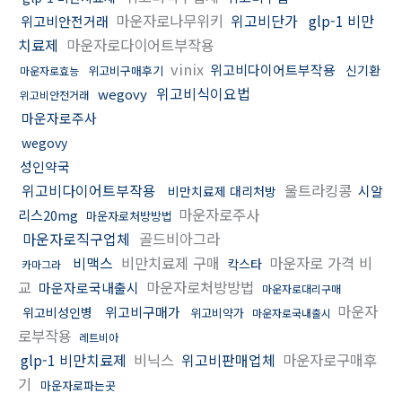
마운자로나무위키
위고비단가
glp-1 비만
위고비안전거래
치료제
마운자로다이어트부작용
vinix
위고비다이어트부작용
신기환
위고비구매후기
마운자로효능
위고비식이요법
wegovy
위고비안전거래
마운자로주사
wegovy
성인약국
위고비다이어트부작용
울트라킹콩
시알
비만치료제 대리처방
마운자로주사
리스20mg
마운자로처방방법
마운자로직구업체
골드비아그라
비맥스
비만치료제 구매
마운자로 가격 비
칵스타
카마그라
교
마운자로처방방법
마운자로국내출시
마운자로대리구매
마운자
위고비구매가
위고비성인병
위고비약가
마운자로국내출시
로부작용
레트비아
glp-1 비만치료제
비닉스
위고비판매업체
마운자로구매후
기
마운자로파는곳