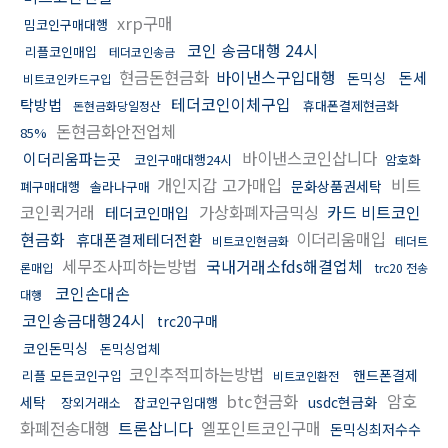
xrp구매
밈코인구매대행
코인 송금대행 24시
리플코인매입
테더코인송금
현금돈현금화
바이낸스구입대행
돈세
돈믹싱
비트코인카드구입
테더코인이체구입
탁방법
휴대폰결제현금화
돈현금화당일정산
돈현금화안전업체
85%
바이낸스코인삽니다
이더리움파는곳
코인구매대행24시
암호화
개인지갑 고가매입
비트
문화상품권세탁
폐구매대행
솔라나구매
코인퀵거래
가상화폐자금믹싱
카드 비트코인
테더코인매입
현금화
이더리움매입
휴대폰결제테더전환
비트코인현금화
테더트
세무조사피하는방법
국내거래소fds해결업체
론매입
trc20 전송
코인손대손
대행
코인송금대행24시
trc20구매
코인돈믹싱
돈믹싱업체
코인추적피하는방법
핸드폰결제
리플 모든코인구입
비트코인환전
btc현금화
암호
세탁
usdc현금화
장외거래소
잡코인구입대행
화폐전송대행
트론삽니다
엘포인트코인구매
돈믹싱최저수수