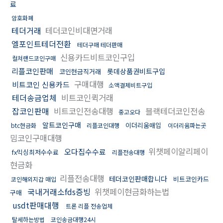
료
암호화폐
테더거래
테더코인비대면거래
엘포인트테더전환
테더구매 테더판매
신용카드비트코인구입
컬쳐랜드코인구매
리플코인판매
롯데상품권비트구입
코인현금직거래
구매대행
비트코인 신용카드
소액결제비트구입
테더송금업체
비트코인퀵거래
잡코인판매
비트코인전송대행
블랙테더코인전송
중고오다
알트코인구매
이더리움매입
btc현금화
리플코인대행
이더리움파는곳
밈코인구매대행
위챗페이알리페이
오다집수수료
fx믹싱최저수수료
리플전송대행
현금화
리플전송대행
테더코인판매합니다
비트코인카드
코인해외지갑 매입
국내거래소fds증빙
위챗페이현금화하는법
구매
usdt판매대행
트론 리플 전송업체
탈세하는방법
코인송금대행24시