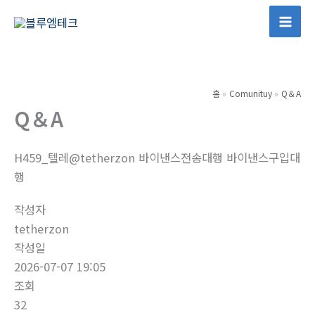
콘
텐
Mai
츠
Men
로
건
홈
Comunituy
Q＆A
너
Q＆A
뛰
기
H459_텔레@tetherzon 바이낸스전송대행 바이낸스구입대
행
작성자
tetherzon
작성일
2026-07-07 19:05
조회
32