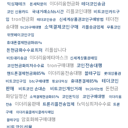
이더리움현금화
테더코인송금
믹싱재테크
돈세탁문의
리플코인대행
국내거래소fds시간
비트코인카드구
코인 신용카드
tron현금화
테더전
입
신세계상품권코인구매방법
테더코인송금
송대행
소액결제코인구매
리플송금업체
무통코인
trc20구매대행
위챗페이코인구입
휴대폰결제현금화85%
리플삽니다
돈현금화수수료최저
이더리움메타마스크
비트대리송금
신세계상품권매입
tron구매대행
코인전송대행
코인현금화최저수수료
이더리움전송대행
블테구입
핸드폰결제현금화85%
롯데상품권
테더코인
휴대폰결제85%
비트코인구입
btc구매대행
핑오다믹싱
판매
돈현금
비트코인개인거래
비트코인 손대손
trc20사는법
화당일정산
코인구매대행
코인돈믹싱
소액결제현금화85%
이더리움
이더리움판매
fx믹싱최저수수료
트론리플전송업체
트론
전송
구매
이더리움클레식클레식매입
암호화폐구매대행
블테구입
비트코인선물