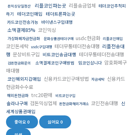
리플코인파는곳
리플송금업체
테더코인추척피
돈믹싱당일정산
테더코인매입
테더트론파는곳
하기
카드코인전송가능
바이낸스구입대행
소액결제85%
코인믹싱
usdc현금화
가상화폐자금현금화
문화상품권테더구매
리플코인매입
코인돈세탁
테더무통테더전송대행
리플전송대
usdc구입대행
행
문상비트구입
테더무통테더전송대행
비트코인송금대행
암호화폐구
소액결제코인구매방법
밈코인삽니다
검돈현금화문의
매대행
신용카드코인구매방법
신용카드
코인해외지갑매입
자금세탁
현금화수수료
trc20판매
해외돈현금화
비트코인구입
검돈믹싱업체
코인전송대행
솔라나구매
신
돈현금화해외거래소
세계상품권매입
좋아요
0
싫어요
0
인쇄