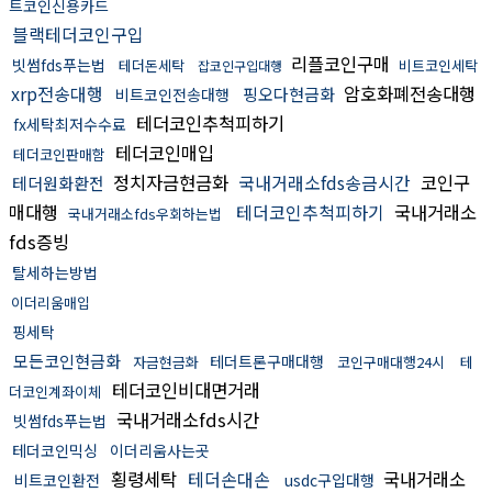
트코인신용카드
블랙테더코인구입
리플코인구매
빗썸fds푸는법
테더돈세탁
비트코인세탁
잡코인구입대행
xrp전송대행
암호화폐전송대행
핑오다현금화
비트코인전송대행
테더코인추척피하기
fx세탁최저수수료
테더코인매입
테더코인판매함
정치자금현금화
국내거래소fds송금시간
코인구
테더원화환전
매대행
테더코인추척피하기
국내거래소
국내거래소fds우회하는법
fds증빙
탈세하는방법
이더리움매입
핑세탁
모든코인현금화
테더트론구매대행
자금현금화
코인구매대행24시
테
테더코인비대면거래
더코인계좌이체
국내거래소fds시간
빗썸fds푸는법
테더코인믹싱
이더리움사는곳
횡령세탁
테더손대손
국내거래소
비트코인환전
usdc구입대행