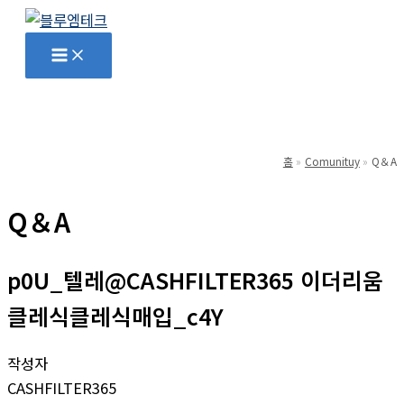
콘
텐
Main
Menu
츠
로
건
너
뛰
홈
Comunituy
Q＆A
기
Q＆A
p0U_텔레@CASHFILTER365 이더리움
클레식클레식매입_c4Y
작성자
CASHFILTER365