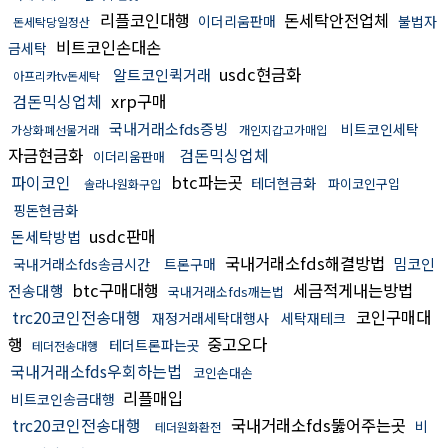
리플코인대행
돈세탁안전업체
이더리움판매
불법자
돈세탁당일정산
비트코인손대손
금세탁
usdc현금화
알트코인퀵거래
아프리카tv돈세탁
검돈믹싱업체
xrp구매
국내거래소fds증빙
비트코인세탁
가상화폐선물거래
개인지갑고가매입
자금현금화
검돈믹싱업체
이더리움판매
파이코인
btc파는곳
테더현금화
파이코인구입
솔라나원화구입
핑돈현금화
usdc판매
돈세탁방법
국내거래소fds해결방법
밈코인
국내거래소fds송금시간
트론구매
btc구매대행
세금적게내는방법
전송대행
국내거래소fds깨는법
trc20코인전송대행
코인구매대
재정거래세탁대행사
세탁재테크
행
중고오다
테더트론파는곳
테더전송대행
국내거래소fds우회하는법
코인손대손
리플매입
비트코인송금대행
trc20코인전송대행
국내거래소fds뚫어주는곳
비
테더원화환전