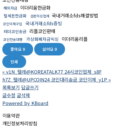
이더리움현금화
해외자금
국내거래소fds해결방법
탈세돈현금화
검돈믹싱업체
국내거래소fds증빙
코인이체구입
리플코인판매
테더코인송금
이더리움리플
가상화폐자금믹싱
코인전송대행
좋아요
0
싫어요
0
인쇄
«
v1N_텔레@KOREATALK77 24시코인업체_s8F
h7Z_텔레@UPCOIN24 코인대리송금 코인이체_y1P
»
목록보기
답글쓰기
글수정
글삭제
Powered by KBoard
이용약관
개인정보처리방침