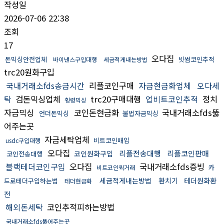
작성일
2026-07-06 22:38
조회
17
오다집
돈믹싱안전업체
빗썸코인추적
바이낸스구입대행
세금적게내는방법
trc20원화구입
국내거래소fds송금시간
리플코인구매
자금현금화업체
오다세
탁
검돈믹싱업체
trc20구매대행
업비트코인추적
정치
횡령믹싱
자금믹싱
코인돈현금화
국내거래소fds뚫
언더돈믹싱
불법자금믹싱
어주는곳
자금세탁업체
비트코인매입
usdc구입대행
오다집
리플전송대행
리플코인판매
코인원화구입
코인전송대행
블랙테더코인구입
오다집
국내거래소fds증빙
카
비트코인퀵거래
세금적게내는방법
환치기
테더원화환
드로테더구입하는법
테더현금화
전
해외돈세탁
코인추적피하는방법
국내거래소fds뚫어주는곳