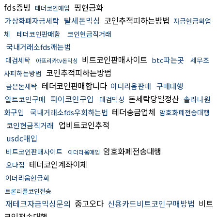
fds증빙
핑현금화
테더코인매입
탈세돈믹싱
코인추적피하는방법
가상화폐자금세탁
자금현금화업
체
테더코인판매함
코인현금직거래
국내거래소fds깨는법
비트코인판매사이트
btc파는곳
대검세탁
세무조
아프리카tv돈믹싱
코인추적피하는방법
사피하는방법
테더코인판매합니다
이더리움판매
구매대행
금은돈세탁
파이코인구입
돈세탁당일정산
알트코인구매
솔라나원
대검믹싱
테더송금업체
화구입
국내거래소fds우회하는법
암호화폐전송대행
업비트코인추적
코인현금직거래
usdc매입
암호화폐전송대행
비트코인판매사이트
이더리움매입
테더코인계좌이체
오다집
이더리움현금화
트론리플코인전송
재테크자금믹싱문의
중고오다
신용카드비트코인구매방법
비트
코인전송대행