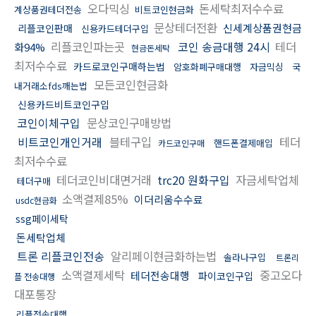
오다믹싱
돈세탁최저수수료
계상품권테더전송
비트코인현금화
문상테더전환
신세계상품권현금
리플코인판매
신용카드테더구입
리플코인파는곳
코인 송금대행 24시
테더
화94%
현금돈세탁
최저수수료
카드로코인구매하는법
암호화폐구매대행
자금믹싱
국
모든코인현금화
내거래소fds깨는법
신용카드비트코인구입
코인이체구입
문상코인구매방법
비트코인개인거래
블테구입
테더
핸드폰결제매입
카드코인구매
최저수수료
테더코인비대면거래
trc20 원화구입
자금세탁업체
테더구매
소액결제85%
이더리움수수료
usdc현금화
ssg페이세탁
돈세탁업체
트론 리플코인전송
알리페이현금화하는법
솔라나구입
트론리
소액결제세탁
중고오다
테더전송대행
파이코인구입
플 전송대행
대포통장
리플전송대행