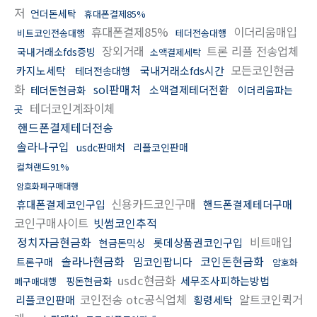
저
언더돈세탁
휴대폰결제85%
휴대폰결제85%
이더리움매입
비트코인전송대행
테더전송대행
장외거래
트론 리플 전송업체
국내거래소fds증빙
소액결제세탁
모든코인현금
카지노세탁
국내거래소fds시간
테더전송대행
화
sol판매처
소액결제테더전환
테더돈현금화
이더리움파는
테더코인계좌이체
곳
핸드폰결제테더전송
솔라나구입
usdc판매처
리플코인판매
컬쳐랜드91%
암호화폐구매대행
신용카드코인구매
휴대폰결제코인구입
핸드폰결제테더구매
코인구매사이트
빗썸코인추적
정치자금현금화
비트매입
롯데상품권코인구입
현금돈믹싱
솔라나현금화
코인돈현금화
밈코인팝니다
트론구매
암호화
usdc현금화
세무조사피하는방법
핑돈현금화
폐구매대행
코인전송 otc공식업체
알트코인퀵거
리플코인판매
횡령세탁