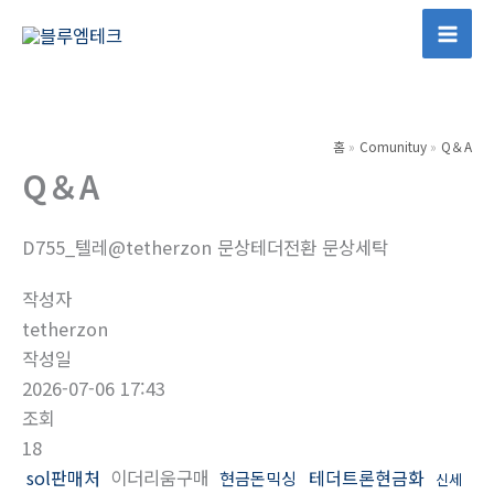
콘
텐
Mai
츠
Men
로
건
홈
Comunituy
Q＆A
너
Q＆A
뛰
기
D755_텔레@tetherzon 문상테더전환 문상세탁
작성자
tetherzon
작성일
2026-07-06 17:43
조회
18
sol판매처
이더리움구매
테더트론현금화
현금돈믹싱
신세