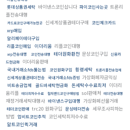
바이낸스코인삽니다
트론리
롯데상품권세탁
파이코인사는곳
플전송대행
신세계상품권테더구매
코인체크카드
카드로코인구매가능한곳
xrp매입
알리페이테더구입
이더리움
리플코인대행
리플코인매입
테더원화환전
문상코인구입
xrp전송대행
신용카
코인전송대행
이더리움판매
드현금화
횡령세탁
국내거래소fds뚫는법
코인원화구입
트론리플전송업체
가상화폐자금믹싱
신세계상품권테더전송
국내거래소fds증빙
돈세탁수수료최저
이더리
비트송금업체
골드바세탁현금화
움리플
sol판매처
테더최저수수료
컬쳐랜드코인구매방법
테더전송대행
재정거래세탁대행사
가상화폐선물거래
바이낸스구입대행
trc20 원화구입
세무조사피하는
문상테더전송
테더코인판매
방법
코인세탁최저수수료
업비트코인추적
알트코인퀵거래