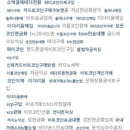
소액결제테더전환
테더코인이체구입
자금현금화문의
카드로코인구매가능한곳
솔라나매입
테더구매
비트송금업체
이더리움매입
솔라나판매
솔라나구매
테더코인매입
이더리움매입
리플코인판매
모든
이더리움삽니다
테더코인직거래
코인현금화
trc20사는법
tron전송대행
골드바
리플코인구매
믹싱믹싱
테더구매
btc현금화
코인전송대행
파이코인
핸드폰결제비트코인구입
불법자금믹싱
xrp구입
카지노세탁
신용카드비트코인구매방법
자금믹싱
비트코인개인거래
테더트론현금화
리플코인매입
코인이체
이더리움
문화상품권비트구
국내거래소fds뚫는법
입
이더리움판매
xrp구입
국내거래소fds막혔을때
비트코인선물
xrp판매
언더돈믹싱
핑현금화
검돈현금화업체
비트코인송금대행
국내
카지노믹싱
바이낸스전송대행
돈믹싱수수료최
거래소fds뚫는법
코인이체