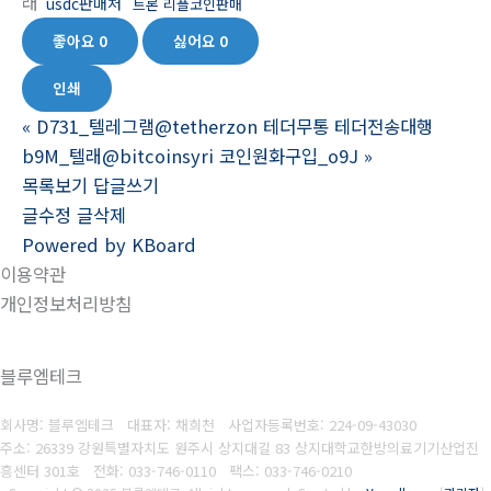
래
usdc판매처
트론 리플코인판매
좋아요
0
싫어요
0
인쇄
«
D731_텔레그램@tetherzon 테더무통 테더전송대행
b9M_텔래@bitcoinsyri 코인원화구입_o9J
»
목록보기
답글쓰기
글수정
글삭제
Powered by KBoard
이용약관
개인정보처리방침
블루엠테크
회사명: 블루엠테크 대표자: 채희천
사업자등록번호:
224-09-43030
주소: 26339 강원특별자치도 원주시 상지대길 83 상지대학교한방의료기기산업진
흥센터 301호
전화: 033-746-0110
팩스:
033-746-0210