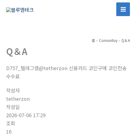
콘
텐
Mai
츠
Men
로
건
홈
Comunituy
Q＆A
너
Q＆A
뛰
기
D757_텔레그램@tetherzon 신용카드 코인구매 코인전송
수수료
작성자
tetherzon
작성일
2026-07-06 17:29
조회
16