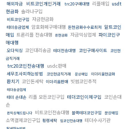
비트코인개인거래
리플매입
usdt
해외자금
trc20구매대행
현금화
솔라나구입
자금현금화
비트코인구입
암호화폐구매대행
알트코인
테더송금업체
돈현금화수수료최저
매입
트론리플 전송대행
자금믹싱업체
파이코인구
돈현금화
매대행
코인대리송금
오다믹싱
코인구매사이트
테더전송대행
코인현
금직거래
trc20코인전송대행
usdc판매
세무조사피하는방법
코인현금직거래
이더리움현금화
문상매입
환치기
코인돈세탁
빗썸코인추적
이더리움판매
테더송금업체
리플 모든코인구입
테더코인이체구입
코인손대
테더 손대손
손
비트코인전송대행
블랙테더코인구입
문상매입
돈믹싱해드립니다
소액결제코인구입
테더수사기관
횡령세탁
밈코인전송대행
탈세하는방법