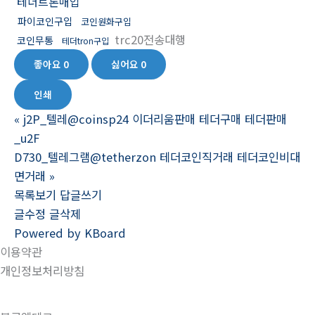
테더트론매입
파이코인구입
코인원화구입
trc20전송대행
코인무통
테더tron구입
좋아요
0
싫어요
0
인쇄
«
j2P_텔레@coinsp24 이더리움판매 테더구매 테더판매
_u2F
D730_텔레그램@tetherzon 테더코인직거래 테더코인비대
면거래
»
목록보기
답글쓰기
글수정
글삭제
Powered by KBoard
이용약관
개인정보처리방침