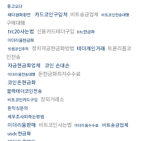
중고오다
카드코인구입처
비트송금업체
태더원화환전
비트코인전송대행
구매대행
trc20사는법
신용카드테더구입
btc현금화
이더리움현금화
정치자금현금화방법
테더개인거래
트론리플코
빗썸코인추적
인전송
자금현금화업체
코인 손대손
돈현금화최저수수료
이더리움전송대행
코인돈현금화
블랙테더코인전송
장외거래소
비트코인카드구입
돈믹싱문의
세무조사피하는방법
이더리움판매
비트코인사는법
비트송금업체
이더리움수수료
usdc현금화