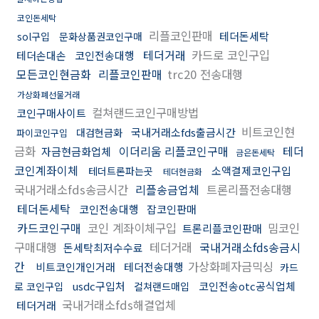
코인돈세탁
리플코인판매
테더돈세탁
sol구입
문화상품권코인구매
테더거래
카드로 코인구입
테더손대손
코인전송대행
모든코인현금화
리플코인판매
trc20 전송대행
가상화폐선물거래
컬쳐랜드코인구매방법
코인구매사이트
비트코인현
국내거래소fds출금시간
대검현금화
파이코인구입
금화
이더리움 리플코인구매
테더
자금현금화업체
금은돈세탁
코인계좌이체
소액결제코인구입
테더트론파는곳
테더현금화
국내거래소fds송금시간
리플송금업체
트론리플전송대행
테더돈세탁
코인전송대행
잡코인판매
카드코인구매
코인 계좌이체구입
밈코인
트론리플코인판매
구매대행
테더거래
국내거래소fds송금시
돈세탁최저수수료
간
가상화폐자금믹싱
비트코인개인거래
테더전송대행
카드
usdc구입처
코인전송otc공식업체
로 코인구입
컬쳐랜드매입
국내거래소fds해결업체
테더거래