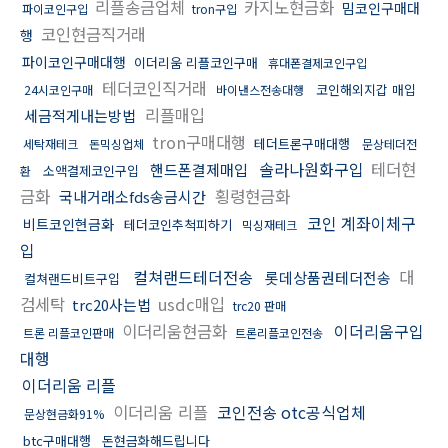
리플송금업체
카지노현금화
밈코인구매대
파이코인구입
tron구입
코인현금직거래
행
파이코인구매대행
이더리움 리플코인구매
휴대폰결제코인구입
테더코인직거래
코인해외지갑 매입
24시코인구매
바이낸스전송대행
리플매입
세금적게내는방법
tron구매대행
테더트론구매대행
세탁재테크
돈믹싱업체
문상테더전
솔라나원화구입
테더현
핸드폰결제매입
소액결제코인구입
환
금화
횡령현금화
국내거래소fds송금시간
코인 계좌이체구
비트코인현금화
테더코인추척피하기
믹싱재테크
입
컬쳐랜드테더전송
대
롯데상품권테더전송
컬쳐랜드비트구입
검세탁
usdc매입
trc20사는법
trc20 판매
이더리움현금화
이더리움구입
트론 리플코인판매
트론리플코인전송
대행
이더리움 리플
이더리움 리플
코인전송 otc공식업체
문상현금화91%
btc구매대행
돈현금화해드립니다