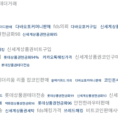
테더거래
fds의뢰
다바오포커머니판매
신세계상
다바오포커구입
이디판매
현금화98
신세계상품권현금화95
신세계상품권비트구입
해킹
기
신세계상품권코인구
카카오톡해킹가격
롯데상품권현금화94%
롯데상품권테더전송
더리움 리플 잡코인판매
코인돈
블랙키워드 의뢰
다바오포커머니판매
롯데상품권테더전송
신세
드
롯데상품권현금화99
신세계상품권현금화93
안전한라우터판매
롯데상품권현금화96
매
백화점상품권현금화96
송
fds해킹가격
비트코인판매사
쓰레드해킹
신세계상품권세탁