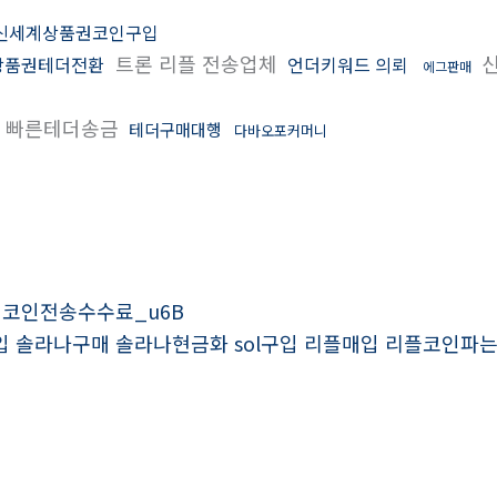
신세계상품권코인구입
트론 리플 전송업체
신
상품권테더전환
언더키워드 의뢰
에그판매
빠른테더송금
테더구매대행
다바오포커머니
구매 코인전송수수료_u6B
라나구입 솔라나구매 솔라나현금화 sol구입 리플매입 리플코인