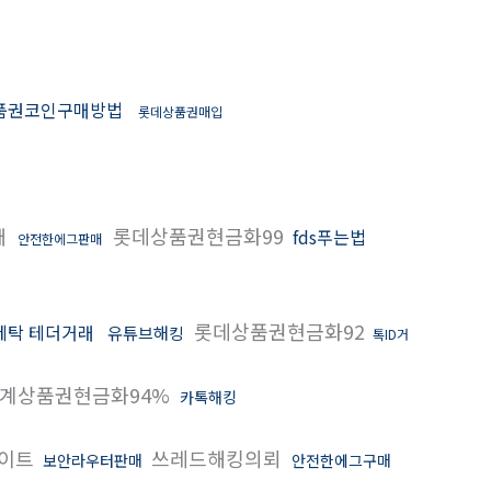
품권코인구매방법
롯데상품권매입
매
롯데상품권현금화99
fds푸는법
안전한에그판매
롯데상품권현금화92
세탁 테더거래
유튜브해킹
톡ID거
계상품권현금화94%
카톡해킹
이트
쓰레드해킹의뢰
보안라우터판매
안전한에그구매