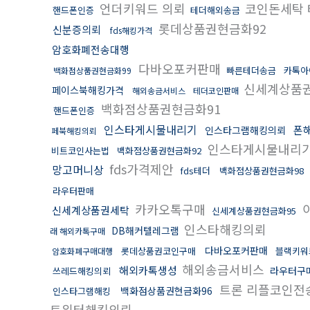
언더키워드 의뢰
코인돈세탁 
핸드폰인증
테더해외송금
롯데상품권현금화92
신분증의뢰
fds해킹가격
암호화폐전송대행
다바오포커판매
빠른테더송금
카톡아
백화점상품권현금화99
신세계상품권
페이스북해킹가격
해외송금서비스
테더코인판매
백화점상품권현금화91
핸드폰인증
인스타게시물내리기
폰
인스타그램해킹의뢰
페북해킹의뢰
인스타게시물내리
비트코인사는법
백화점상품권현금화92
fds가격제안
망고머니상
fds테더
백화점상품권현금화98
라우터판매
카카오톡구매
이
신세계상품권세탁
신세계상품권현금화95
인스타해킹의뢰
DB해커텔레그램
래 해외카톡구매
다바오포커판매
롯데상품권코인구매
블랙키워
암호화폐구매대행
해외송금서비스
해외카톡생성
라우터구
쓰레드해킹의뢰
트론 리플코인전
백화점상품권현금화96
인스타그램해킹
트위터해킹의뢰