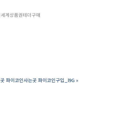
세계상품권테더구매
파는곳 파이코인사는곳 파이코인구입_l9G
»