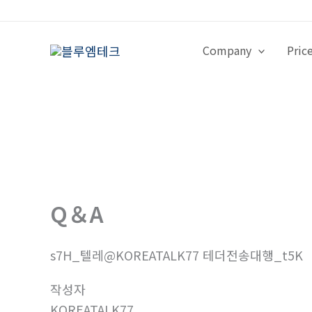
콘
텐
츠
Company
Pric
로
건
너
뛰
기
Q＆A
s7H_텔레@KOREATALK77 테더전송대행_t5K
작성자
KOREATALK77