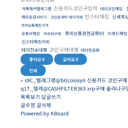
신용카드코인구입처
카톡해커텔레그램
테더코인매입
인스타해킹
신세계
해외송금서비스
코인돈세탁 테더거래
카카오톡해킹가격
롯데상품권현금화93
쓰레드해킹
유튜브해킹
라우터구매
인스타해킹의뢰
코인구매대행
테더전송대행
테더현금화
좋아요
0
싫어요
0
인쇄
«
s9C_텔래그램@bitcoinsyri 신용카드 코인
q1T_텔레@CASHFILTER365 xrp구매 솔
목록보기
답글쓰기
글수정
글삭제
Powered by KBoard