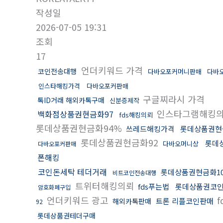
작성일
2026-07-05 19:31
조회
17
언더키워드 가격
코인전송대행
다바오포커머니판매
다바
인스타해킹가격
다바오포커판매
구글찌라시 가격
톡ID거래 해외카톡구매
신분증제작
인스타그램해킹
백화점상품권현금화97
fds해킹의뢰
롯데상품권현금화94%
쓰레드해킹가격
롯데상품권현
롯데상품권현금화92
롯데
다바오머니상
다바오포커판매
폰해킹
코인돈세탁 테더거래
롯데상품권현금화10
비트코인전송대행
트위터해킹의뢰
fds푸는법
롯데상품권코
암호화폐구입
언더키워드 광고
f
트론 리플코인판매
해외카톡판매
92
롯데상품권테더구매