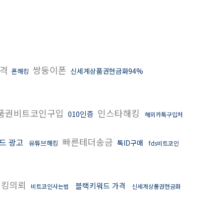
가격
쌍둥이폰
신세계상품권현금화94%
폰해킹
품권비트코인구입
인스타해킹
010인증
해외카톡구입처
빠른테더송금
드 광고
톡ID구매
유튜브해킹
fds비트코인
해킹의뢰
블랙키워드 가격
비트코인사는법
신세계상품권현금화