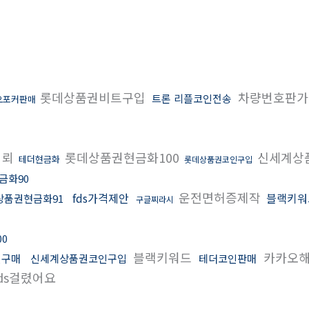
롯데상품권비트구입
차량번호판
트론 리플코인전송
오포커판매
의뢰
롯데상품권현금화100
신세계상
테더현금화
롯데상품권코인구입
금화90
운전면허증제작
fds가격제안
블랙키워
상품권현금화91
구글찌라시
0
블랙키워드
카카오
인구매
신세계상품권코인구입
테더코인판매
ds걸렸어요