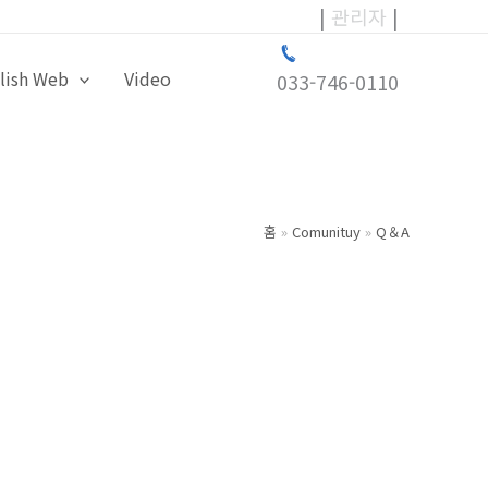
|
관리자
|
lish Web
Video
033-746-0110
홈
Comunituy
Q＆A