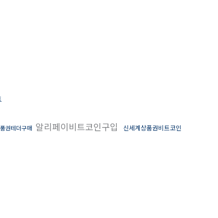
트
알리페이비트코인구입
신세계상품권비트코인
품권테더구매