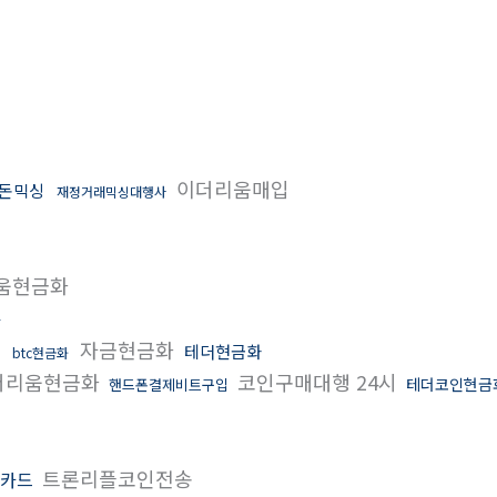
이더리움매입
돈믹싱
재정거래믹싱대행사
움현금화
화
자금현금화
테더현금화
btc현금화
더리움현금화
코인구매대행 24시
테더코인현금
핸드폰결제비트구입
트론리플코인전송
용카드