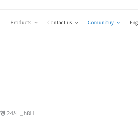
e
Products
Contact us
Comunituy
Eng
 24시 _h8H