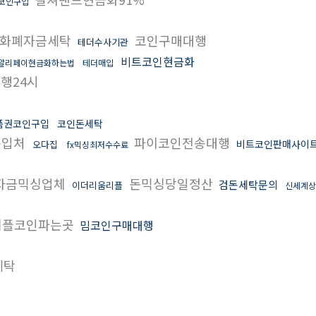
코인구입
화폐자금세탁
코인구매대행
테더수사기관
비트코인현금화
알리페이현금화하는법
테더매입
행24시
품권코인구입
코인돈세탁
구입처
파이코인전송대행
비트코인판매사이
오다집
fx믹싱최저수수료
자금믹싱업체
돈믹싱당일정산
검돈세탁문의
이더리움리플
신세계상
플코인파는곳
밈코인구매대행
세탁