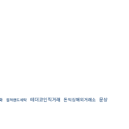
테더코인직거래
문상
돈믹싱해외거래소
화
컬쳐랜드세탁