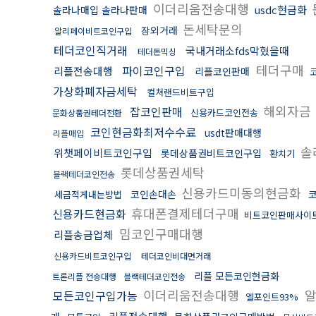
이더리움전송대행
usdc현금화
솔라나매입 솔라나판매
돈세탁문의
장외거래
알리페이비트코인구입
테더코인직거래
국내거래소fds막혔을때
테더돈믹싱
테더구매
파이코인구입
리플전송대행
리플코인판매
가상화폐자금세탁
컬쳐랜드비트구입
해외자금
잡코인판매
신용카드코인전송
문화상품권테더전환
코인현금화최저수수료
usdt판매대행
리플매입
솔
위챗페이비트코인구입
롯데상품권비트코인구입
환치기
롯데상품권세탁
블랙테더코인전송
신용카드미동의현금화
코인손대손
코
세금적게내는방법
휴대폰결제테더구매
신용카드현금화
비트코인판매사이
밈코인구매대행
리플송금업체
신용카드비트코인구입
테더코인비대면거래
리플 모든코인현금화
트론리플 전송대행
블랙테더코인전송
이더리움전송대행
알
모든코인구입가능
엘포인트93%