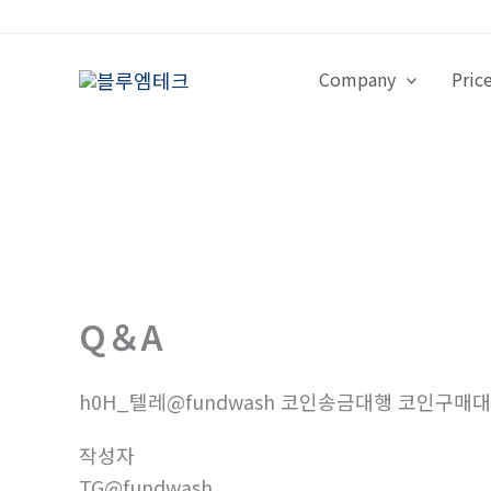
콘
텐
츠
Company
Pric
로
건
너
뛰
기
Q＆A
h0H_텔레@fundwash 코인송금대행 코인구매대행
작성자
TG@fundwash