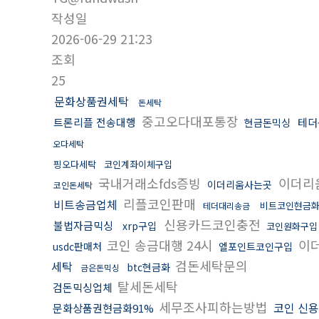
작성일
2026-06-29 21:23
조회
25
문화상품권세탁
돈세탁
중고오다대포통장
트론리플 전송대행
테더
현금돈믹싱
오다세탁
핑오다세탁
코인계좌이체구입
국내거래소fds증빙
이더리
이더리움사는곳
코인돈세탁
리플코인판매
비트송금업체
비트코인현금
테더대리송금
신용카드코인충전
불법자금믹싱
xrp구입
코인원화구입
코인 송금대행 24시
이
usdc판매처
엘포인트코인구입
검돈세탁문의
세탁
btc현금화
금은돈믹싱
탈세돈세탁
검돈믹싱업체
세무조사피하는방법
코인 신
문화상품권현금화91%