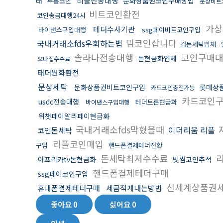
리플전송대행
래
문화상품권코인구매방법
무통코인
문상비트
비트코인환전
코인송금대행24시
가상
테더수사기관
바이낸스구입대행
ssg페이비트코인구입
밈코인삽니다
국내거래소fds우회하는법
검돈세탁업체
솔라나전송대행
코인구매대
돈현금화업체
오다집수수료
태더원화환전
문상세탁
문화상품권비트코인구입
롯데상
카드코인충전가능
카드코인
usdc전송대행
테더트론현금화
바이낸스구입대행
위챗페이알리페이현금화
국내거래소fds막혔을때
이더리움 리플
코인돈세탁
리플코인매입
구입
핸드폰결제테더전환
돈세탁최저수수료
리
아프리카tv돈현금화
빗썸코인추적
핸드폰결제테더구매
ssg페이코인구입
신세계상품권
휴대폰결제테더구매
세금적게내는방법
좋아요
0
싫어요
0