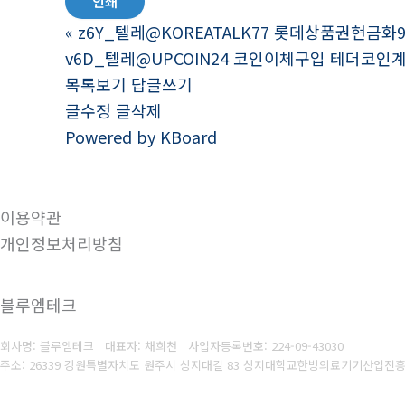
인쇄
«
z6Y_텔레@KOREATALK77 롯데상품권현금화9
v6D_텔레@UPCOIN24 코인이체구입 테더코인
목록보기
답글쓰기
글수정
글삭제
Powered by KBoard
이용약관
개인정보처리방침
블루엠테크
회사명: 블루엠테크 대표자: 채희천
사업자등록번호:
224-09-43030
주소: 26339 강원특별자치도 원주시 상지대길 83 상지대학교한방의료기기산업진