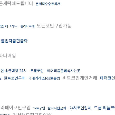
돈세탁해드립니다
돈세탁수수료최저
모든코인구입가능
코인 체크카드
솔라나구매
불법자금현금화
라나매입
인 송금대행 24시
무통코인
이더리움클레식사는곳
비트코인개인거래
테더코
알트코인구매
국내거래소fds뚫는법
트
리페이코인구입
트론 리플
24시코인업체
tron구입
솔라나현금화
컬쳐랜드현금화91%