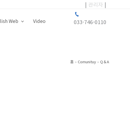
|
관리자
|
lish Web
Video
033-746-0110
홈
Comunituy
Q＆A