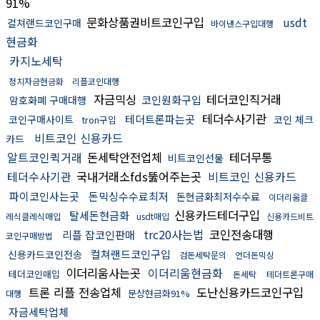
91%
문화상품권비트코인구입
usdt
컬쳐랜드코인구매
바이낸스구입대행
현금화
카지노세탁
정치자금현금화
리플코인대행
자금믹싱
테더코인직거래
코인원화구입
암호화폐 구매대행
테더수사기관
테더트론파는곳
코인구매사이트
코인 체크
tron구입
비트코인 신용카드
카드
알트코인퀵거래
돈세탁안전업체
테더무통
비트코인선물
테더수사기관
국내거래소fds뚫어주는곳
비트코인 신용카드
파이코인사는곳
돈믹싱수수료최저
돈현금화최저수수료
이더리움클
신용카드테더구입
탈세돈현금화
레식클레식매입
usdt매입
신용카드비트
trc20사는법
코인전송대행
리플 잡코인판매
코인구매방법
컬쳐랜드코인구입
신용카드코인전송
검돈세탁문의
언더돈믹싱
이더리움사는곳
이더리움현금화
테더코인매입
돈세탁
테더트론구매
트론 리플 전송업체
도난신용카드코인구입
문상현금화91%
대행
자금세탁업체