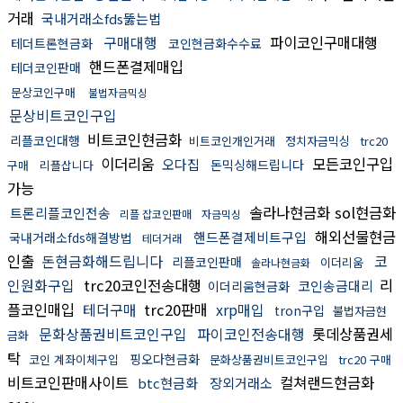
거래
국내거래소fds뚫는법
구매대행
파이코인구매대행
테더트론현금화
코인현금화수수료
핸드폰결제매입
테더코인판매
문상코인구매
불법자금믹싱
문상비트코인구입
비트코인현금화
리플코인대행
비트코인개인거래
정치자금믹싱
trc20
이더리움
모든코인구입
오다집
돈믹싱해드립니다
구매
리플삽니다
가능
솔라나현금화 sol현금화
트론리플코인전송
리플 잡코인판매
자금믹싱
해외선물현금
핸드폰결제비트구입
국내거래소fds해결방법
테더거래
인출
돈현금화해드립니다
코
리플코인판매
이더리움
솔라나현금화
인원화구입
trc20코인전송대행
리
코인송금대리
이더리움현금화
플코인매입
테더구매
trc20판매
xrp매입
tron구입
불법자금현
문화상품권비트코인구입
파이코인전송대행
롯데상품권세
금화
탁
핑오다현금화
코인 계좌이체구입
문화상품권비트코인구입
trc20 구매
비트코인판매사이트
컬쳐랜드현금화
btc현금화
장외거래소