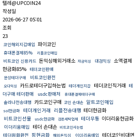
텔레@UPCOIN24
작성일
2026-06-27 05:01
조회
23
파이코인
코인해외지갑매입
휴대폰결제85%
리플코인매입
돈믹싱해외거래소
소액결제
비트코인 신용카드
대검믹싱
자금믹싱
현금화85%
테더코인판매
비트코인환전
문상테더구매
카드로테더구입하는법
테더코인직거래
테
테더개인지갑
오다믹싱
더구매 테더판매
usdc판매처
휴대폰결제테더구매
카드코인구매
알트코인매입
솔라나전송대행
코인 손대손
테더개인거래
리플전송대행
테더현금화
sol현금화
비트코인선물
테더무통
이더리움현금화
usdc현금화
검돈세탁업체
테더 손대손
이더리움매입
비트코인사는법
핑현금화
테더코인비대면
테더원화환전
이더리움매입
해외돈믹싱