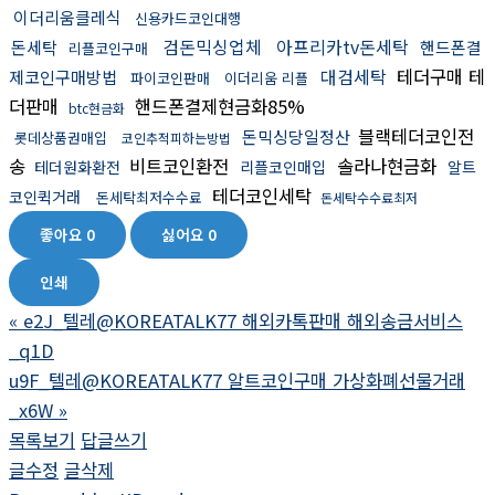
이더리움클레식
신용카드코인대행
검돈믹싱업체
아프리카tv돈세탁
돈세탁
핸드폰결
리플코인구매
대검세탁
테더구매 테
제코인구매방법
파이코인판매
이더리움 리플
더판매
핸드폰결제현금화85%
btc현금화
블랙테더코인전
돈믹싱당일정산
롯데상품권매입
코인추적피하는방법
송
비트코인환전
솔라나현금화
테더원화환전
리플코인매입
알트
테더코인세탁
코인퀵거래
돈세탁최저수수료
돈세탁수수료최저
좋아요
0
싫어요
0
인쇄
«
e2J_텔레@KOREATALK77 해외카톡판매 해외송금서비스
_q1D
u9F_텔레@KOREATALK77 알트코인구매 가상화폐선물거래
_x6W
»
목록보기
답글쓰기
글수정
글삭제