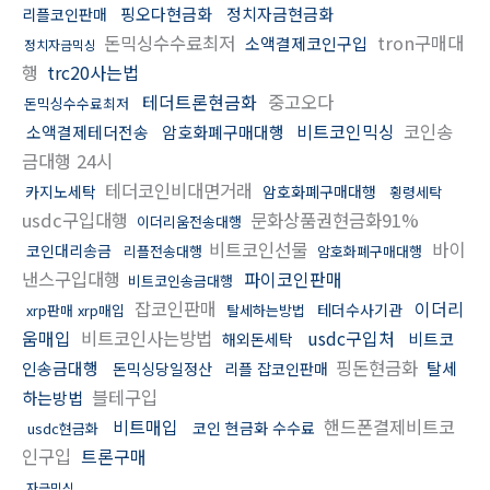
핑오다현금화
정치자금현금화
리플코인판매
돈믹싱수수료최저
tron구매대
소액결제코인구입
정치자금믹싱
행
trc20사는법
테더트론현금화
중고오다
돈믹싱수수료최저
비트코인믹싱
코인송
소액결제테더전송
암호화폐구매대행
금대행 24시
테더코인비대면거래
카지노세탁
암호화폐구매대행
횡령세탁
usdc구입대행
문화상품권현금화91%
이더리움전송대행
비트코인선물
바이
코인대리송금
리플전송대행
암호화폐구매대행
낸스구입대행
파이코인판매
비트코인송금대행
잡코인판매
이더리
테더수사기관
xrp판매 xrp매입
탈세하는방법
움매입
비트코인사는방법
usdc구입처
비트코
해외돈세탁
핑돈현금화
인송금대행
탈세
돈믹싱당일정산
리플 잡코인판매
블테구입
하는방법
비트매입
핸드폰결제비트코
코인 현금화 수수료
usdc현금화
인구입
트론구매
자금믹싱