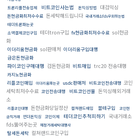
비트코인사는법
대검믹싱
트론리플전송업체
돈믹싱방법
돈세탁해드립니다
돈현금화최저수수료
국내거래소fds우회하는법
테더트론파는곳
테더tron구입
sol현금
fx현금화최저수수료
소액결제코인구입
화
sol판매처
이더리움현금화
이더리움구입대행
금은돈현금화
파이코인구매대행
검돈현금화
비트매입
trc20 전송대행
카지노현금화
코인
리플코인매입
usdc판매처
비트코인전송대행
이더리움파는곳
세탁최저수수료
돈믹싱해외거래
비트코인선물
코인전송대행
소
돈현금화당일정산
블테구입
컬쳐랜드매입
리플코인대행
코인현
테더코인추척피하기
국내거래소
언더돈믹싱
코인이체
금직거래
fds뚫어주는곳
재정거래세탁대행사
컬쳐랜드코인구입
탈세돈세탁