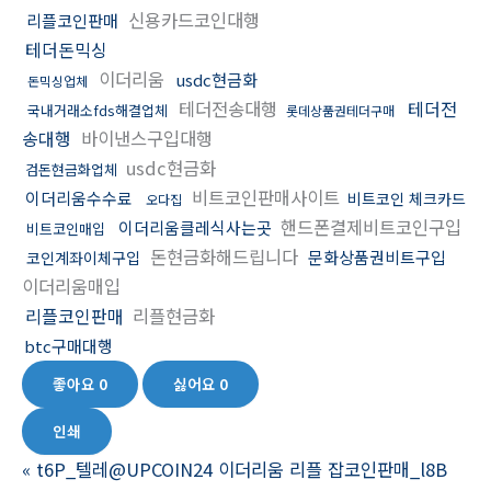
신용카드코인대행
리플코인판매
테더돈믹싱
이더리움
usdc현금화
돈믹싱업체
테더전송대행
테더전
국내거래소fds해결업체
롯데상품권테더구매
송대행
바이낸스구입대행
usdc현금화
검돈현금화업체
비트코인판매사이트
이더리움수수료
비트코인 체크카드
오다집
핸드폰결제비트코인구입
이더리움클레식사는곳
비트코인매입
돈현금화해드립니다
문화상품권비트구입
코인계좌이체구입
이더리움매입
리플코인판매
리플현금화
btc구매대행
좋아요
0
싫어요
0
인쇄
«
t6P_텔레@UPCOIN24 이더리움 리플 잡코인판매_l8B