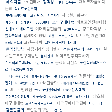
해외자금
sol판매처
핑믹싱
재테크자금세탁
이더리움수수료
문의
업비트코인추적
자금현금화문의
코인믹싱
빗썸fds푸는법
검돈믹싱
코인구매대행
비트코인전송대행
재정거래믹싱대행사
usdc판매
이더리움현금화
핑오다믹싱
신용카드테더구입
리
문상비트구입
탈세하는방법
비트코인개인거래
플송금업체
리플 모든코인구입
코인돈세탁
코인돈세탁테더거래
테더송금업체
돈믹싱방법
재정거래믹싱대행사
컬
검돈세탁문의
솔라나매입
쳐랜드코인구매방법
테더코인추척피하기
블테판매
문상테더전송
암호화폐구매대행
코인믹싱최저수수
코인구매사이트
료
trc20구매대행
검돈세탁
usdc
이더리움현금화
롯데상품권세탁
돈믹싱당일정산
판매
usdc현금화
trc20원화구입
국내거래소fds깨는법
테더현금
비트코인환전
usdc전송대행
화
trc20코인전송대행
usdc구입대행
암호화
돈현금화안전업체
솔라나매입
자금현금화
폐구매대행
테더구매테더판매
대검믹싱
도난신용카드코인구입
검돈현금화
코인원화구입
대검믹싱