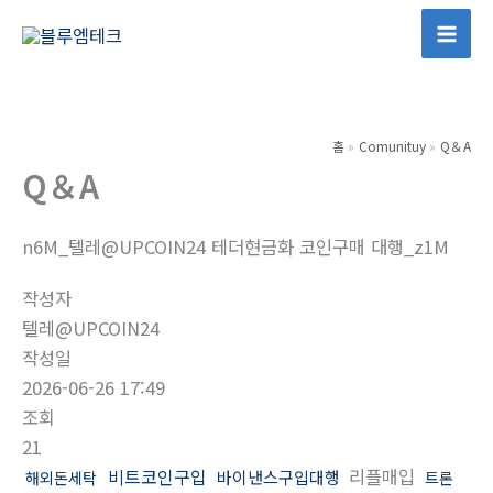
콘
텐
Mai
츠
Men
로
건
홈
Comunituy
Q＆A
너
Q＆A
뛰
기
n6M_텔레@UPCOIN24 테더현금화 코인구매 대행_z1M
작성자
텔레@UPCOIN24
작성일
2026-06-26 17:49
조회
21
비트코인구입
리플매입
바이낸스구입대행
해외돈세탁
트론