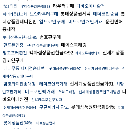
라우터구매
fds의뢰
다바오머니환전
롯데상품권현금화93
롯데상품권세탁
테더코인송금
롯
보안라우터구매
이더리움현금화
데상품권테더전환
알트코인구매
비트코인개인거래
운전면허
증제작
번호판구매
롯데상품권현금화95
페이스북해킹
핸드폰인증
신세계상품권테더구매
백화점상품권현금화92
신세계상품
망고포커환전
카카오톡해킹의뢰
권코인구매
테더무통 테더전송대행
롯데상품권현금화97
신세계상품권테더전송
신
세계상품권테더구매
신세계상품권현금화91
암호화폐전송대행
테더코인직거래
차량
비트코인퀵거래
다
번호판가격
쓰레드해킹
신세계상품권코인구매방법
바오머니환전
신용카드코인구입처
롯데상품권현금화94%
구글찌라시 광고
신세계상품권현금화94
롯데
상품권현금화93
롯데상품권94%
비트송금업체