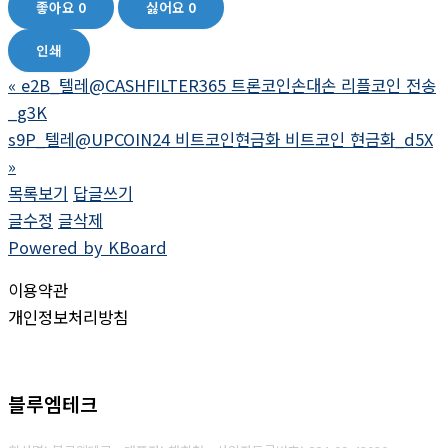
좋아요
0
싫어요
0
인쇄
«
e2B_텔레@CASHFILTER365 트론코인손대손 리플코인 전송
_g3K
s9P_텔레@UPCOIN24 비트코인현금화 비트코인 현금화_d5X
»
목록보기
답글쓰기
글수정
글삭제
Powered by KBoard
이용약관
개인정보처리방침
블루엠테크