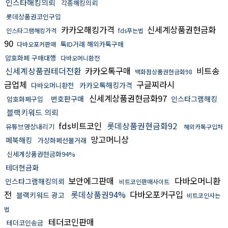
인스타해킹의뢰
각종해킹의뢰
롯데상품권코인구입
카카오해킹가격
신세계상품권현금화
인스타그램해킹가격
fds푸는법
90
톡ID거래 해외카톡구매
다바오포커판매
암호화폐 구매대행
다바오머니환전
신세계상품권테더전환
카카오톡구매
비트송
백화점상품권현금화98
금업체
구글찌라시
카카오톡해킹가격
다바오머니환전
신세계상품권현금화97
번호판구매
인스타그램해킹
암호화폐구입
블랙키워드 의뢰
fds비트코인
롯데상품권현금화92
유튜브영상내리기
해외카톡구입처
망고머니상
페북해킹
가상화폐선물거래
신세계상품권현금화94%
테더현금화
보안에그판매
다바오머니환
인스타그램해킹의뢰
비트코인판매사이트
전
롯데상품권94%
다바오포커구입
블랙키워드 광고
비트코인사는
법
테더코인판매
테더코인송금