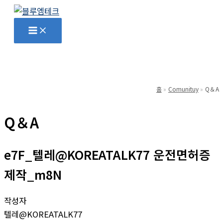
콘
텐
Main
Menu
츠
로
건
너
뛰
홈
Comunituy
Q＆A
기
Q＆A
e7F_텔레@KOREATALK77 운전면허증
제작_m8N
작성자
텔레@KOREATALK77