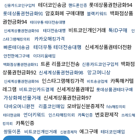
테더코인송금
롯데상품권현금화94
핸드폰인증
신용카드코인구입처
암호화폐 구매대행
백화점상품
롯데상품권현금화91
블랙키워드
권현금화94
테더무통 테더전송대행
비트코인개인거래
톡ID구매
테더전송대행
신세계상품권현금화98
인
카카오해킹가격
스타그램해킹의뢰
테더무통 테더전송대행
신세계상품권테더전환
빠른테더송금
안전한에그구매
이더리움매입
트론 리플코인전송
백화점
신용카드코인구입처
백화점상품권현금화91
상품권현금화92
망고머니상
신세계상품권현금화98
인스타그램해킹가격
카톡해커텔
신세계상품권현금화96
비트송금업체
레그램
신세계상품권매입
비트코인카드결제
롯데상품권테더구매
가상화폐선물거래
신세계상품권현금화97
모바일신분증제작
다바오머니환전
리플코인매입
fds해킹의뢰
번호판제작
언더키워드
인스타해킹의뢰
카톡인증
테더현금화
쓰레드해
카톡인증
킹의뢰
에그구매
쌍둥이폰
비트코인개인거래
테더코인매입
신분증제작