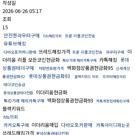
작성일
2026-06-26 05:17
조회
15
안전한라우터구매
트론 리플코인전송
fds해킹의뢰
유튜브해킹
쓰레드해킹가격
이
다바오포커머니판매
트론 리플코인전송
라우터구매
더리움 리플 모든코인현금화
카톡해킹
롯데
톡ID거래 해외카톡구매
상품권테더구매
백화점상품권현금화95
차량번호판가격
신세계상
롯데상품권현금화93
품권현금화92
블랙키워드 의뢰
트위터해킹의뢰
테더코인송금
이더리움현금화
롯데상품권테더전환
백화점상품권현금화93
톡ID거래 해외카톡구매
카톡계정업체톡ID구매
블랙키워드
fds의뢰
이더리움매입
다바오포커판매
카카오톡구매
카톡아이디파는곳
쓰레드해킹가격
롯데상품권테더전환