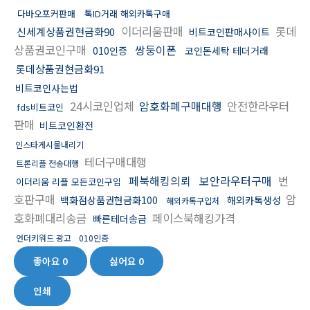
다바오포커판매
톡ID거래 해외카톡구매
이더리움판매
롯데
신세계상품권현금화90
비트코인판매사이트
상품권코인구매
쌍둥이폰
010인증
코인돈세탁 테더거래
롯데상품권현금화91
비트코인사는법
24시코인업체
암호화폐구매대행
안전한라우터
fds비트코인
판매
비트코인환전
인스타게시물내리기
테더구매대행
트론리플 전송대행
페북해킹의뢰
보안라우터구매
번
이더리움 리플 모든코인구입
호판구매
암
백화점상품권현금화100
해외카톡생성
해외카톡구입처
호화폐대리송금
페이스북해킹가격
빠른테더송금
언더키워드 광고
010인증
좋아요
0
싫어요
0
인쇄