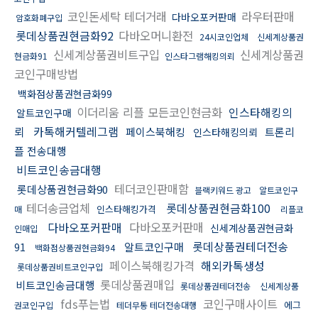
코인돈세탁 테더거래
라우터판매
다바오포커판매
암호화폐구입
롯데상품권현금화92
다바오머니환전
24시코인업체
신세계상품권
신세계상품권비트구입
신세계상품권
현금화91
인스타그램해킹의뢰
코인구매방법
백화점상품권현금화99
이더리움 리플 모든코인현금화
인스타해킹의
알트코인구매
뢰
카톡해커텔레그램
페이스북해킹
트론리
인스타해킹의뢰
플 전송대행
비트코인송금대행
테더코인판매함
롯데상품권현금화90
블랙키워드 광고
알트코인구
테더송금업체
롯데상품권현금화100
인스타해킹가격
매
리플코
다바오포커판매
다바오포커판매
신세계상품권현금화
인매입
롯데상품권테더전송
알트코인구매
91
백화점상품권현금화94
페이스북해킹가격
해외카톡생성
롯데상품권비트코인구입
롯데상품권매입
비트코인송금대행
롯데상품권테더전송
신세계상품
fds푸는법
코인구매사이트
에그
권코인구입
테더무통 테더전송대행