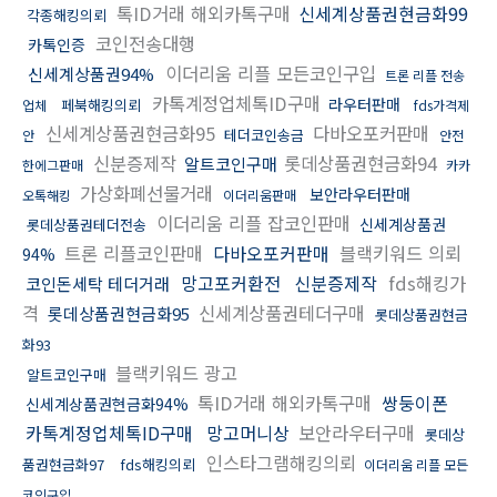
톡ID거래 해외카톡구매
신세계상품권현금화99
각종해킹의뢰
코인전송대행
카톡인증
이더리움 리플 모든코인구입
신세계상품권94%
트론 리플 전송
카톡계정업체톡ID구매
라우터판매
페북해킹의뢰
업체
fds가격제
신세계상품권현금화95
다바오포커판매
테더코인송금
안
안전
신분증제작
롯데상품권현금화94
알트코인구매
한에그판매
카카
가상화폐선물거래
보안라우터판매
오톡해킹
이더리움판매
이더리움 리플 잡코인판매
신세계상품권
롯데상품권테더전송
트론 리플코인판매
다바오포커판매
블랙키워드 의뢰
94%
망고포커환전
신분증제작
fds해킹가
코인돈세탁 테더거래
격
신세계상품권테더구매
롯데상품권현금화95
롯데상품권현금
화93
블랙키워드 광고
알트코인구매
톡ID거래 해외카톡구매
쌍둥이폰
신세계상품권현금화94%
카톡계정업체톡ID구매
망고머니상
보안라우터구매
롯데상
인스타그램해킹의뢰
품권현금화97
fds해킹의뢰
이더리움 리플 모든
코인구입