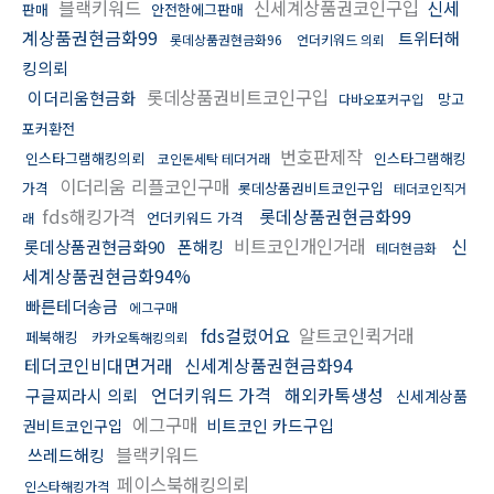
블랙키워드
신세계상품권코인구입
신세
판매
안전한에그판매
계상품권현금화99
트위터해
롯데상품권현금화96
언더키워드 의뢰
킹의뢰
롯데상품권비트코인구입
이더리움현금화
망고
다바오포커구입
포커환전
번호판제작
인스타그램해킹의뢰
인스타그램해킹
코인돈세탁 테더거래
이더리움 리플코인구매
가격
롯데상품권비트코인구입
테더코인직거
fds해킹가격
롯데상품권현금화99
언더키워드 가격
래
비트코인개인거래
신
롯데상품권현금화90
폰해킹
테더현금화
세계상품권현금화94%
빠른테더송금
에그구매
fds걸렸어요
알트코인퀵거래
페북해킹
카카오톡해킹의뢰
테더코인비대면거래
신세계상품권현금화94
언더키워드 가격
해외카톡생성
구글찌라시 의뢰
신세계상품
에그구매
비트코인 카드구입
권비트코인구입
블랙키워드
쓰레드해킹
페이스북해킹의뢰
인스타해킹가격