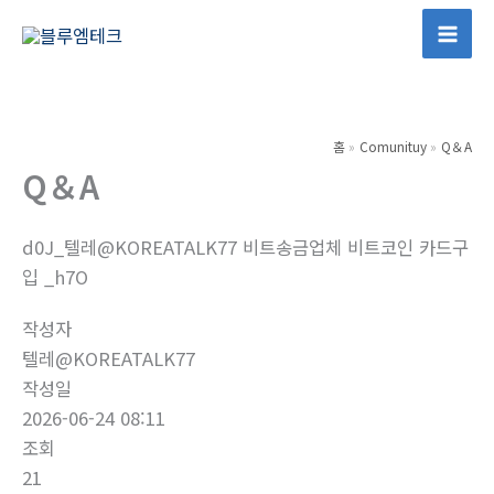
콘
텐
Mai
츠
Men
로
건
홈
Comunituy
Q＆A
너
Q＆A
뛰
기
d0J_텔레@KOREATALK77 비트송금업체 비트코인 카드구
입 _h7O
작성자
텔레@KOREATALK77
작성일
2026-06-24 08:11
조회
21