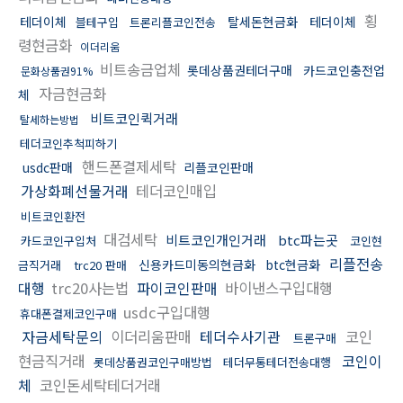
횡
테더이체
탈세돈현금화
테더이체
블테구입
트론리플코인전송
령현금화
이더리움
비트송금업체
롯데상품권테더구매
카드코인충전업
문화상품권91%
자금현금화
체
비트코인퀵거래
탈세하는방법
테더코인추척피하기
핸드폰결제세탁
usdc판매
리플코인판매
가상화폐선물거래
테더코인매입
비트코인환전
대검세탁
비트코인개인거래
btc파는곳
카드코인구입처
코인현
리플전송
신용카드미동의현금화
btc현금화
금직거래
trc20 판매
대행
trc20사는법
파이코인판매
바이낸스구입대행
usdc구입대행
휴대폰결제코인구매
자금세탁문의
이더리움판매
테더수사기관
코인
트론구매
현금직거래
코인이
롯데상품권코인구매방법
테더무통테더전송대행
체
코인돈세탁테더거래