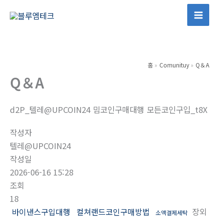
콘
텐
Mai
츠
Men
로
건
홈
Comunituy
Q＆A
너
Q＆A
뛰
기
d2P_텔레@UPCOIN24 밈코인구매대행 모든코인구입_t8X
작성자
텔레@UPCOIN24
작성일
2026-06-16 15:28
조회
18
바이낸스구입대행
컬쳐랜드코인구매방법
장외
소액결제세탁