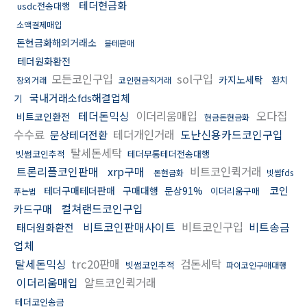
테더현금화
usdc전송대행
소액결제매입
돈현금화해외거래소
블테판매
테더원화환전
모든코인구입
sol구입
카지노세탁
환치
장외거래
코인현금직거래
국내거래소fds해결업체
기
테더돈믹싱
이더리움매입
오다집
비트코인환전
현금돈현금화
수수료
테더개인거래
도난신용카드코인구입
문상테더전환
탈세돈세탁
빗썸코인추적
테더무통테더전송대행
트론리플코인판매
xrp구매
비트코인퀵거래
돈현금화
빗썸fds
코인
테더구매테더판매
구매대행
문상91%
이더리움구매
푸는법
컬쳐랜드코인구입
카드구매
비트코인판매사이트
비트코인구입
비트송금
태더원화환전
업체
탈세돈믹싱
trc20판매
검돈세탁
빗썸코인추적
파이코인구매대행
이더리움매입
알트코인퀵거래
테더코인송금