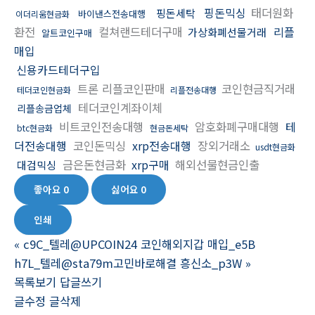
핑돈믹싱
태더원화
핑돈세탁
바이낸스전송대행
이더리움현금화
환전
컬쳐랜드테더구매
리플
가상화폐선물거래
알트코인구매
매입
신용카드테더구입
트론 리플코인판매
코인현금직거래
테더코인현금화
리플전송대행
테더코인계좌이체
리플송금업체
비트코인전송대행
암호화폐구매대행
테
btc현금화
현금돈세탁
더전송대행
코인돈믹싱
xrp전송대행
장외거래소
usdt현금화
금은돈현금화
xrp구매
해외선물현금인출
대검믹싱
좋아요
0
싫어요
0
인쇄
«
c9C_텔레@UPCOIN24 코인해외지갑 매입_e5B
h7L_텔레@sta79m고민바로해결 흥신소_p3W
»
목록보기
답글쓰기
글수정
글삭제