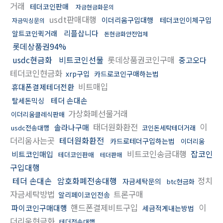
거래
테더코인판매
자금현금화문의
usdt판매대행
이더리움구입대행
테더코인이체구입
자금믹싱문의
리플삽니다
알트코인퀵거래
돈현금화안전업체
롯데상품권94%
usdc현금화
비트코인선물
롯데상품권코인구매
중고오다
테더코인현금화
xrp구입
카드로코인구매하는법
비트매입
휴대폰결제테더전환
테더 손대손
탈세돈믹싱
가상화폐선물거래
이더리움클레식판매
태더원화환전
이
솔라나구매
usdc전송대행
코인돈세탁테더거래
더리움사는곳
테더원화환전
카드로테더구입하는법
이더리움
비트코인송금대행
잡코인
비트코인매입
테더코인판매
테더판매
구입대행
테더 손대손
암호화폐전송대행
정치
자금세탁문의
btc현금화
자금세탁방법
트론구매
알리페이코인전송
핸드폰결제비트구입
이
파이코인구매대행
세금적게내는방법
더리움현금화
테더전송대행