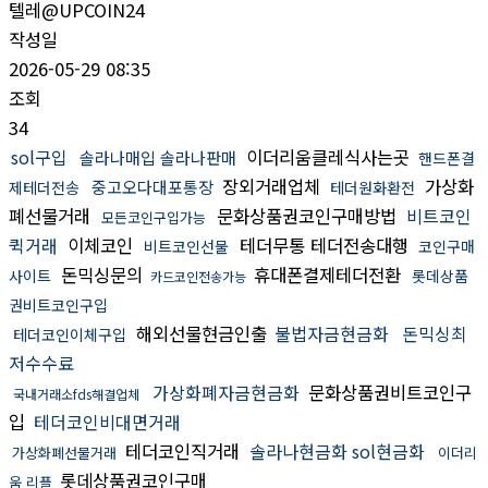
텔레@UPCOIN24
작성일
2026-05-29 08:35
조회
34
sol구입
이더리움클레식사는곳
솔라나매입 솔라나판매
핸드폰결
장외거래업체
가상화
중고오다대포통장
제테더전송
테더원화환전
폐선물거래
문화상품권코인구매방법
비트코인
모든코인구입가능
퀵거래
이체코인
테더무통 테더전송대행
비트코인선물
코인구매
돈믹싱문의
휴대폰결제테더전환
사이트
롯데상품
카드코인전송가능
권비트코인구입
해외선물현금인출
불법자금현금화
돈믹싱최
테더코인이체구입
저수수료
가상화폐자금현금화
문화상품권비트코인구
국내거래소fds해결업체
입
테더코인비대면거래
테더코인직거래
솔라나현금화 sol현금화
가상화폐선물거래
이더리
롯데상품권코인구매
움 리플