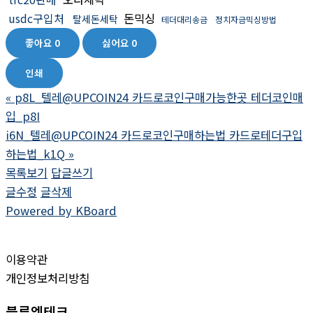
usdc구입처
돈믹싱
탈세돈세탁
테더대리송금
정치자금믹싱방법
좋아요
0
싫어요
0
인쇄
«
p8L_텔레@UPCOIN24 카드로코인구매가능한곳 테더코인매
입_p8I
i6N_텔레@UPCOIN24 카드로코인구매하는법 카드로테더구입
하는법_k1Q
»
목록보기
답글쓰기
글수정
글삭제
Powered by KBoard
이용약관
개인정보처리방침
블루엠테크