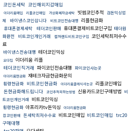
코인돈세탁
코인해외지갑매입
빗썸코인추적
검돈믹싱업
이더리움매입
리플코인매입
가상화폐자금세탁
리플현금화
바이낸스코인삽니다
체
비트코인전송대행
휴대폰결제비트코인구입
휴대폰결제세탁
테더코인판매
태더원
코인세탁최저수수
화환전
비트코인개인거래
컬쳐랜드비트코인구입
료
테더코인믹싱
바이낸스전송대행
이더리움 리플
오다집
테더코인직거래
파이코인전송대행
파이코인사는곳
재테크자금현금화문의
이더리움현금화
비트코인현금화
리플코인매입
횡령현금화
이더리움클레식사는곳
돈현금화해드립니다
신용카드코인구매방법
비
코인추적피하는방법
비트코인믹싱
트코인개인거래
아프리카tv돈믹싱
횡령현금화
이더리움현금화
비트코인매입
비트코인매입
trc20
돈세탁최저수수료
잡코인판매
구매대행
trc20판매
오다세탁