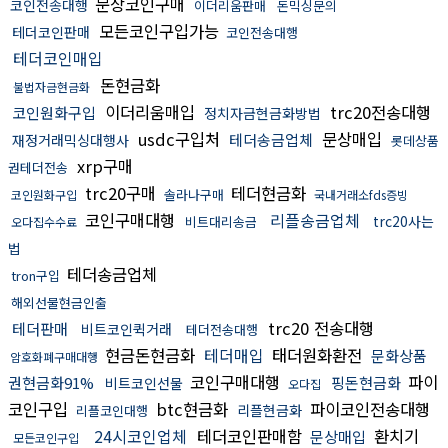
문상코인구매
코인전송대행
이더리움판매
돈믹싱문의
모든코인구입가능
테더코인판매
코인전송대행
테더코인매입
돈현금화
불법자금현금화
이더리움매입
trc20전송대행
코인원화구입
정치자금현금화방법
usdc구입처
문상매입
테더송금업체
재정거래믹싱대행사
롯데상품
xrp구매
권테더전송
trc20구매
테더현금화
솔라나구매
코인원화구입
국내거래소fds증빙
코인구매대행
리플송금업체
trc20사는
비트대리송금
오다집수수료
법
테더송금업체
tron구입
해외선물현금인출
trc20 전송대행
테더판매
비트코인퀵거래
테더전송대행
현금돈현금화
테더매입
태더원화환전
문화상품
암호화폐구매대행
코인구매대행
파이
권현금화91%
핑돈현금화
비트코인선물
오다집
코인구입
btc현금화
파이코인전송대행
리플현금화
리플코인대행
24시코인업체
테더코인판매함
환치기
문상매입
모든코인구입