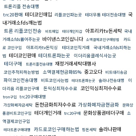
트론리플 전송대행
테더코인매입
국
trc20판매
리플코인파는곳
테더무통 테더전송대행
내거래소fds깨는법
트론 리플코인전송
아프리카tv돈세탁
국내
비트매입
테더개인지갑
바이낸스코인삽니다
거래소fds뚫어주는곳
카드
소액결제코인구매방법
아프리카tv돈믹싱
테더코인직거래
국내거래소fds피하는
로 코인구입
테더코인판매
테더트론파는곳
이더리움클레식사는곳
법
테더구매
재정거래세탁대행사
트론리플전송대행
중고오다
소액결제현금화85%
코인추적피하는방법
비트대리송금
파이코인전송대행
비트코인사는법
이
솔라나전송대행
테더트론파는곳
코인믹싱최저수수료
돈믹싱최저수수료
더리움 리플코인구매
trc20구매대행
tron구입
돈현금화최저수수료
가상화폐자금현금화
가상화폐자금세탁
문화상
테더개인거래
문화상품권테더구매
소
품권비트코인구입
trc20구매
액결제코인구입
카드로코인구매하는법
솔라나판매
핑돈세탁
테더트론구매대행