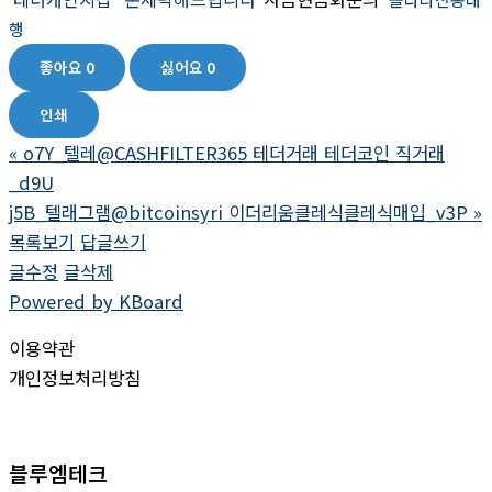
행
좋아요
0
싫어요
0
인쇄
«
o7Y_텔레@CASHFILTER365 테더거래 테더코인 직거래
_d9U
j5B_텔래그램@bitcoinsyri 이더리움클레식클레식매입_v3P
»
목록보기
답글쓰기
글수정
글삭제
Powered by KBoard
이용약관
개인정보처리방침
블루엠테크