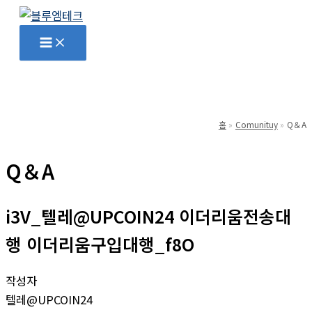
콘
텐
Main
Menu
츠
로
건
너
뛰
홈
Comunituy
Q＆A
기
Q＆A
i3V_텔레@UPCOIN24 이더리움전송대
행 이더리움구입대행_f8O
작성자
텔레@UPCOIN24