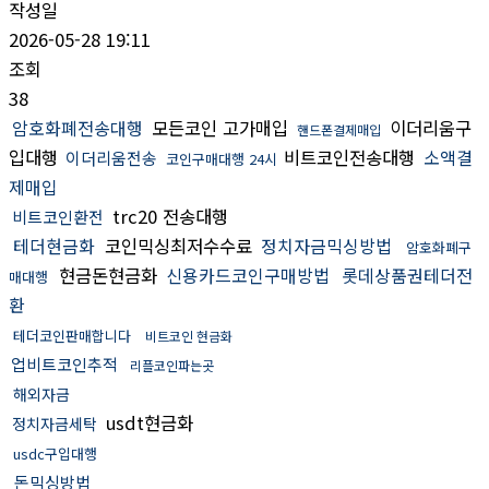
작성일
2026-05-28 19:11
조회
38
암호화폐전송대행
모든코인 고가매입
이더리움구
핸드폰결제매입
입대행
비트코인전송대행
소액결
이더리움전송
코인구매대행 24시
제매입
trc20 전송대행
비트코인환전
테더현금화
코인믹싱최저수수료
정치자금믹싱방법
암호화폐구
현금돈현금화
신용카드코인구매방법
롯데상품권테더전
매대행
환
테더코인판매합니다
비트코인 현금화
업비트코인추적
리플코인파는곳
해외자금
usdt현금화
정치자금세탁
usdc구입대행
돈믹싱방법