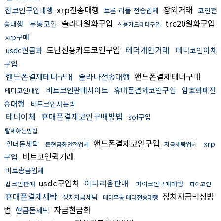
xrp전송대행
장외거래
잡코인구입대행
트론 리플 전송업체
코인전
솔라나원화구입
trc20원화구입
무통코인
송대행
신용카드테더구입
xrp구매
도난신용카드코인구입
테더개인거래
usdc현금화
테더코인이체
구입
핸드폰결제테더구매
솔라나전송대행
핸드폰결제테더구매
비트코인판매사이트
휴대폰결제코인구입
암호화폐전
테더코인매입
송대행
비트코인사는법
테더이체
휴대폰결제코인구매방법
sol구입
탈세하는방법
핸드폰결제코인구입
xrp
언더돈세탁
돈현금화안전업체
자금세탁업체
비트코인퀵거래
구입
비트송금업체
usdc구입처
이더리움판매
잡코인판매
파이코인구매대행
파이코인
휴대폰결제세탁
정치자금믹싱방
정치자금세탁
테더무통 테더전송대행
법
자금현금화
현금돈세탁