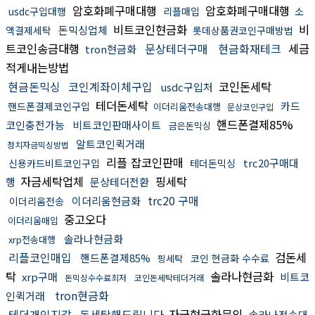
암호화폐구매대행
암호화폐구매대행
usdc구입대행
리플매입
소
비트코인현금화
비
돈믹싱업체
액결제세탁
롯데상품권코인구매방법
트코인송금대행
문상테더구매
현금화재테크
세금
tron현금화
적게내는방법
현금돈믹싱
코인계좌이체구입
코인돈세탁
usdc구입처
테더돈세탁
카드
핸드폰결제코인구입
이더리움전송대행
문상코인구입
핸드폰결제85%
코인충전가능
비트코인판매사이트
금은돈믹싱
알트코인퀵거래
정치자금믹싱방법
리플 잡코인판매
trc20구매대
신용카드비트코인구입
테더돈믹싱
자금세탁업체
핑세탁
행
문상테더전환
trc20 구매
이더리움현금화
이더리움전송
중고오다
이더리움매입
솔라나현금화
xrp전송대행
리플코인매입
검돈세
핸드폰결제85%
코인 현금화 수수료
핑세탁
탁
솔라나현금화
xrp구매
비트코
돈믹싱수수료최저
코인돈세탁테더거래
tron현금화
인퀵거래
테더개인지갑
돈세탁해드립니다
자금현금화문의
솔라나전송대