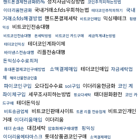
정치자금믹싱방법
핸드폰결제현금화85%
코인추적피하는방법
국내거래소fds우회하는법
국내
이더리움현금화
테더코인추척피하기
거래소fds해결방법
핸드폰결제세탁
믹싱재테크
비트코인매입
횡령
비트코인전송대행
믹싱
비트코인전송대행
돈세탁방법
비트코인 카드구매
세금적게내는방법
테더코인계좌이체
테더코인믹싱
리플전송대행
바이낸스전송대행
돈믹싱수수료최저
소액결제매입
테더코인매입
자금세탁업
휴대폰결제코인구매방법
체
해외선물현금인출
파이코인구입
오다집수수료
이더리움현금화
코인 계
sol구입
좌이체구입
세무조사피하는방법
태더원화환전
코인 카
핑오다세탁
테더돈믹싱
드구매
비트코인판매사이트
비트코인개인
비트송금업체
트론 리플 전송업체
거래
이더리움매입
이더리움
대검세탁
핑믹싱
테더 손대손
암호화폐구매대행
롯데상품권코인구매
이더리움메타마스크
소액결제매입