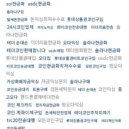
usdc현금화
sol현금화
솔라나구입
돈믹싱최저수수료
롯데상품권코인구입
탈세돈현금화
24시코인업체
솔
파이코인전송대행
이더리움전송
카지노믹싱
라나현금화
이더리움현금화
테더 손대손
오다믹싱
솔라나현금화
테더코인판매합니다
태더원화환전
솔라나현금화
usdc매입
롯데상품권매입
usdc현금화
오다집
롯데상품권비트코인구입
코인현금화최저수수료
핑오다
비트코인송금대행
모든코인구입
믹싱
자금믹싱문의
가상화폐자금믹싱
솔라나구매
검돈세탁문의
코인믹싱
중
코인송금대리
트론구매
테더 손대손
핸드폰결제테더전송
고오다
핑오다믹싱
코인 체크카드
정치자금현금화
코인 계좌이체구입
테더코인추척피하기
돈세탁안전업체
trc20전송대행
모든코인구입
롯데상품권코인구매
테더개인거래
코인돈세탁