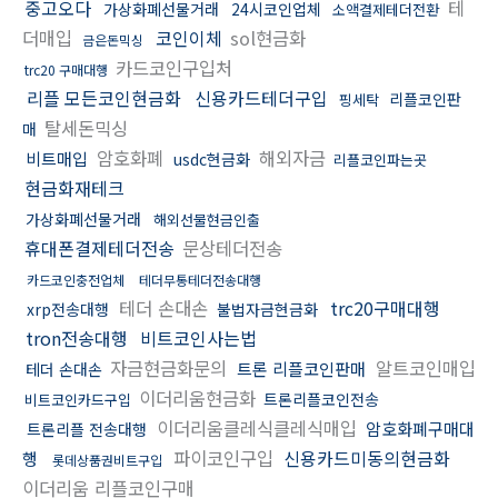
중고오다
테
가상화폐선물거래
24시코인업체
소액결제테더전환
더매입
코인이체
sol현금화
금은돈믹싱
카드코인구입처
trc20 구매대행
리플 모든코인현금화
신용카드테더구입
리플코인판
핑세탁
탈세돈믹싱
매
암호화폐
해외자금
비트매입
usdc현금화
리플코인파는곳
현금화재테크
가상화폐선물거래
해외선물현금인출
휴대폰결제테더전송
문상테더전송
카드코인충전업체
테더무통테더전송대행
테더 손대손
trc20구매대행
xrp전송대행
불법자금현금화
tron전송대행
비트코인사는법
자금현금화문의
알트코인매입
트론 리플코인판매
테더 손대손
이더리움현금화
트론리플코인전송
비트코인카드구입
이더리움클레식클레식매입
암호화폐구매대
트론리플 전송대행
파이코인구입
신용카드미동의현금화
행
롯데상품권비트구입
이더리움 리플코인구매