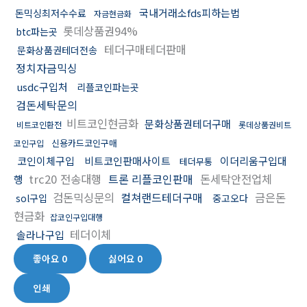
국내거래소fds피하는법
돈믹싱최저수수료
자금현금화
롯데상품권94%
btc파는곳
테더구매테더판매
문화상품권테더전송
정치자금믹싱
usdc구입처
리플코인파는곳
검돈세탁문의
비트코인현금화
문화상품권테더구매
비트코인환전
롯데상품권비트
신용카드코인구매
코인구입
코인이체구입
비트코인판매사이트
이더리움구입대
테더무통
trc20 전송대행
트론 리플코인판매
돈세탁안전업체
행
검돈믹싱문의
컬쳐랜드테더구매
금은돈
sol구입
중고오다
현금화
잡코인구입대행
테더이체
솔라나구입
좋아요
0
싫어요
0
인쇄