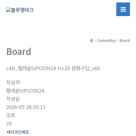
콘
텐
Mai
츠
Men
로
건
홈
Comunituy
Board
너
Board
뛰
기
c4D_텔레@UPCOIN24 trc20 원화구입_x6V
작성자
텔레@UPCOIN24
작성일
2026-05-26 05:13
조회
29
테더코인매입