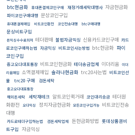
btc현금화
자금현금화
재정거래세탁대행사
휴대폰결제코인구매
문상코인구입
파이코인구매대행
휴대폰결제매입
비트코인환전
코인전송대행
btc구매대행
문상비트구입
테더판매
신용카드코인구매
불법자금믹싱
카드
돈믹싱수수료최저
btc현금화
파이
로코인구매하는법
자금믹싱
비트코인사는방법
코인구입
비트코인현금화
이더리움
테더송금업체
중고오다대포통장
이더
소액결제매입
솔라나현금화
trc20사는법
비트코인선
리움매입
trc20 구매
물
검돈세탁
중고오다대포통장
알트코인퀵거래
테더원
세탁재테크
코인대리송금
해외돈세탁
화환전
정치자금현금화
비트코인전송
오다믹싱
모든코인구입가능
대행
돈현금화방법
롯데상품권비
카드로테더구입하는법
검돈세탁업체
자금믹싱
트구입