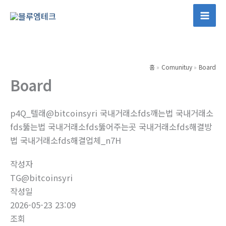
콘
텐
Mai
츠
Men
로
건
홈
Comunituy
Board
너
Board
뛰
기
p4Q_텔래@bitcoinsyri 국내거래소fds깨는법 국내거래소
fds뚫는법 국내거래소fds뚫어주는곳 국내거래소fds해결방
법 국내거래소fds해결업체_n7H
작성자
TG@bitcoinsyri
작성일
2026-05-23 23:09
조회