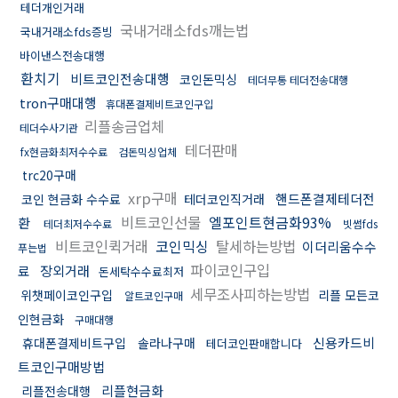
테더개인거래
국내거래소fds깨는법
국내거래소fds증빙
바이낸스전송대행
환치기
비트코인전송대행
코인돈믹싱
테더무통 테더전송대행
tron구매대행
휴대폰결제비트코인구입
리플송금업체
테더수사기관
테더판매
fx현금화최저수수료
검돈믹싱업체
trc20구매
xrp구매
핸드폰결제테더전
코인 현금화 수수료
테더코인직거래
비트코인선물
엘포인트현금화93%
환
테더최저수수료
빗썸fds
비트코인퀵거래
코인믹싱
탈세하는방법
이더리움수수
푸는법
파이코인구입
료
장외거래
돈세탁수수료최저
세무조사피하는방법
위챗페이코인구입
리플 모든코
알트코인구매
인현금화
구매대행
신용카드비
휴대폰결제비트구입
솔라나구매
테더코인판매합니다
트코인구매방법
리플현금화
리플전송대행