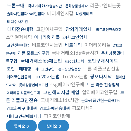
트론구매
리플코인파는곳
국내거래소fds출금시간
문화상품권세탁
테더개인지갑
솔라나현금화 sol현금화
믹싱재테크
테더수사기관
테더전송대행
코인이체구입
장외거래업체
비트코인전송대행
소액결제세탁
이더리움 리플
24시코인업체
비트코인사는법
비트매입
이더리움리플
코인전송대행
알트코
국내거래소fds출금시간
리플 모든코인구입
문화상품권비
인구매
국내거래소fds깨는법
코인구매사이트
트구입
usdc현금화
트론 리플코인전송
코인구매대행
파이코인구입
돈믹싱당일정산
trc20사는법
trc20사는법
핑오다세탁
테더코인현금화
컬쳐랜
ssg페이코인구매
트론 리플 전송업체
드세탁
롯데상품권비트구입
코인해외지갑 매입
알리페이코인구입
트
이더리움 리플코인구매
론 리플코인전송
국내거래소fds시간
문화상품권현금화91%
핑오다세탁
암호화폐구매대행
암호화폐전송대행
파이코인판매
테더코인판매합니다
좋아요
0
싫어요
0