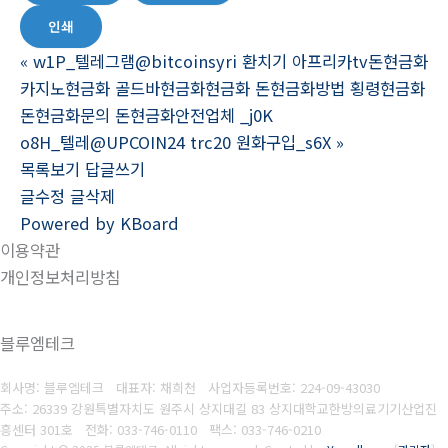
인쇄
«
w1P_텔레그램@bitcoinsyri 환치기 아프리카tv돈현금화
카지노현금화 골드바현금화현금화 돈현금화방법 횡령현금화
돈현금화문의 돈현금화안전업체 _j0K
o8H_텔레@UPCOIN24 trc20 원화구입_s6X
»
목록보기
답글쓰기
글수정
글삭제
Powered by KBoard
이용약관
개인정보처리방침
블루엠테크
회사명: 블루엠테크 대표자: 채희천
사업자등록번호:
224-09-43030
주소: 26339 강원특별자치도 원주시 상지대길 83 상지대학교한방의료기기산업진
흥센터 301호
전화: 033-746-0110
팩스:
033-746-0210