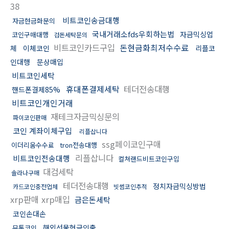
38
비트코인송금대행
자금현금화문의
국내거래소fds우회하는법
자금믹싱업
코인구매대행
검돈세탁문의
비트코인카드구입
돈현금화최저수수료
체
이체코인
리플코
인대행
문상매입
비트코인세탁
휴대폰결제세탁
테더전송대행
핸드폰결제85%
비트코인개인거래
재테크자금믹싱문의
파이코인판매
코인 계좌이체구입
리플삽니다
ssg페이코인구매
이더리움수수료
tron전송대행
리플삽니다
비트코인전송대행
컬쳐랜드비트코인구입
대검세탁
솔라나구매
테더전송대행
정치자금믹싱방법
카드코인충전업체
빗썸코인추적
xrp판매 xrp매입
금은돈세탁
코인손대손
해외선물현금인출
무통코인