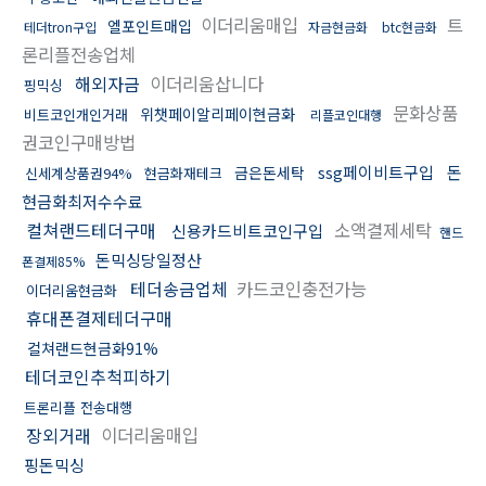
이더리움매입
트
엘포인트매입
테더tron구입
자금현금화
btc현금화
론리플전송업체
해외자금
이더리움삽니다
핑믹싱
문화상품
위챗페이알리페이현금화
비트코인개인거래
리플코인대행
권코인구매방법
ssg페이비트구입
돈
금은돈세탁
신세계상품권94%
현금화재테크
현금화최저수수료
컬쳐랜드테더구매
소액결제세탁
신용카드비트코인구입
핸드
돈믹싱당일정산
폰결제85%
테더송금업체
카드코인충전가능
이더리움현금화
휴대폰결제테더구매
컬쳐랜드현금화91%
테더코인추척피하기
트론리플 전송대행
장외거래
이더리움매입
핑돈믹싱