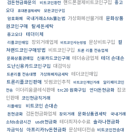
핸드폰결제비트코인구입
검돈현금화문의
중고
비트코인환전
오다
모든코인구입
휴대폰결제세탁
가상화폐선물거래
문화상품
국내거래소fds뚫는법
암호화폐
권코인구매
탈세돈세탁
테더이체
중고오다
장외거래업체
문상비트구입
컬
리플코인매입
비트코인사는방법
쳐랜드코인구매방법
비트코인구입
트론 리플 전송업체
테더송금업체
테더 손대손
신용카드코인구매
문화상품권매입
도난신용카드코인구입
대검믹싱
테더코인매입
트론리플 전송대행
가상화폐자금세탁
트론리플코인판매
빗썸코인추적
알리페이코인
비트코인개인거래
이더리움클레식판매
잡코
trc20 원화구입
언더돈현금화
전송
인판매
코인현금직거래
비트코인 손대손
리플매입
검돈현금화업체
문화상품권세탁
돈현금화
장외거래
국내거래
테더최저수수료
솔라나현금화
usdt현금화
소fds송금시간
아프리카tv돈현금화
문상테더전송
자금믹싱
비트코인전송대