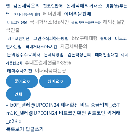
검돈세탁문의
돈세탁해외거래소
행
잡코인판매
빗썸fds푸는
테더판매
이더리움판매
법
이더리움전송대행
국내거래소fds시간
해외선물현
비트코인선물
골드바현금화현금화
금인출
btc구매대행
코인추적피하는방법
비트코
비트코인환전
핑믹싱
자금세탁문의
인사는법
국내거래소fds시간
돈믹싱수수료최저
돈세탁방법
검돈믹싱문의
테더전송대행
이더
휴대폰결제현금화85%
리움현금화
이더리움파는곳
테더수사기관
좋아요
0
싫어요
0
인쇄
«
b0F_텔레@UPCOIN24 테더환전 비트 송금업체_x5T
m1K_텔레@UPCOIN24 비트코인환전 알트코인 퀵거래
_c2K
»
목록보기
답글쓰기