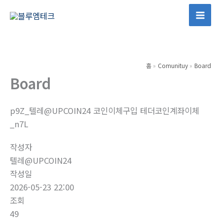
콘
텐
Mai
츠
Men
로
건
홈
Comunituy
Board
너
Board
뛰
기
p9Z_텔레@UPCOIN24 코인이체구입 테더코인계좌이체
_n7L
작성자
텔레@UPCOIN24
작성일
2026-05-23 22:00
조회
49