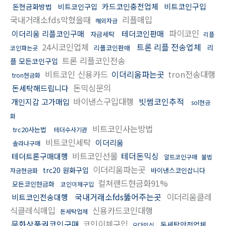
카드코인충전업체
비트코인구입
돈현금화방법
비트코인구입
국내거래소fds막혔을때
리플매입
해외자금
파이코인
이더리움 리플코인구매
테더코인판매
자금세탁
리플
24시코인업체
트론 리플 전송업체
리
리플코인판매
코인파는곳
트론 리플코인전송
플 모든코인구입
비트코인 신용카드
이더리움파는곳
tron전송대행
tron현금화
돈믹싱문의
돈세탁해드립니다
바이낸스구입대행
빗썸코인추적
개인지갑 고가매입
sol현금
화
비트코인사는방법
trc20사는법
테더수사기관
비트코인세탁
이더리움
솔라나구매
비트코인선물
테더돈믹싱
테더트론구매대행
알트코인구매
불법
이더리움파는곳
trc20 원화구입
바이낸스코인삽니다
자금현금화
컬쳐랜드현금화91%
모든코인현금화
코인이체구입
국내거래소fds뚫어주는곳
이더리움클레
비트코인전송대행
식클레식매입
신용카드코인대행
돈세탁업체
문화상품권코인구매
코인이체구입
돈세탁안전업체
오다믹싱