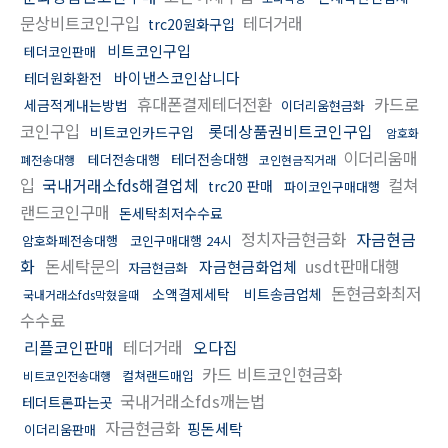
문상비트코인구입
테더거래
trc20원화구입
비트코인구입
테더코인판매
바이낸스코인삽니다
테더원화환전
휴대폰결제테더전환
카드로
세금적게내는방법
이더리움현금화
코인구입
롯데상품권비트코인구입
비트코인카드구입
암호화
이더리움매
테더전송대행
테더전송대행
폐전송대행
코인현금직거래
입
국내거래소fds해결업체
컬쳐
trc20 판매
파이코인구매대행
랜드코인구매
돈세탁최저수수료
정치자금현금화
자금현금
암호화폐전송대행
코인구매대행 24시
화
돈세탁문의
usdt판매대행
자금현금화업체
자금현금화
돈현금화최저
소액결제세탁
비트송금업체
국내거래소fds막혔을때
수수료
리플코인판매
테더거래
오다집
카드 비트코인현금화
컬쳐랜드매입
비트코인전송대행
국내거래소fds깨는법
테더트론파는곳
자금현금화
핑돈세탁
이더리움판매