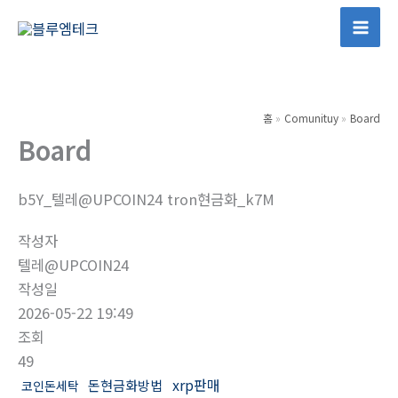
콘
텐
Mai
츠
Men
로
건
홈
Comunituy
Board
너
Board
뛰
기
b5Y_텔레@UPCOIN24 tron현금화_k7M
작성자
텔레@UPCOIN24
작성일
2026-05-22 19:49
조회
49
xrp판매
돈현금화방법
코인돈세탁