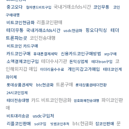
국내거래소fds시간
중고오다
코인무통
코인
컬쳐랜드비트구입
구매대행
리플코인판매
비트코인현금화
테더무통
핑오다믹싱
테더
국내거래소fds시간
usdc현금화
트론파는곳
코인전송대행
비트코인 카드구매
카드코인구매
신용카드코인구매방법
휴대폰결제세탁
xrp구매
테더수사기관
코
소액결제코인구입
돈믹싱업체
테더tron구입
인해외지갑 매입
개인지갑고가매입
테더코인계
이더리움수수료
좌이체
트론구매
롯데상품권세탁
btc현금화
롯데상품권테더전환
24시코인업체
카드 비트코인현금화
파이코인판
테더전송대행
암호화폐전송대행
매
usdc구입처
비트대리송금
btc현금화
문
리플코인판매
잡코인판매
sol구입
빗썸코인추적