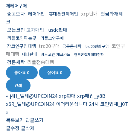
제테더구매
중고오다
xrp판매
현금화재테
테더매입
휴대폰결제매입
크
모든코인 고가매입
usdc판매
리플코인파는곳
리플코인구매
trc20구매
코인구
잡코인구입대행
금은돈세탁
trc20원화구입
매대행
테더판매
비트코인 체크카드
핸드폰결제테더전환
검돈세탁
리플전송대행
좋아요
0
싫어요
0
인쇄
«
j4H_텔레@UPCOIN24 xrp판매 xrp매입_y8B
x6R_텔레@UPCOIN24 이더리움삽니다 24시 코인업체_j0T
»
목록보기
답글쓰기
글수정
글삭제