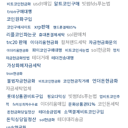
usdt매입
알트코인구매
빗썸fds푸는법
비트코인현금화
tron구매대행
코인원화구입
xrp판매
코인구매사이트
핸드폰결제85%
리플코인파는곳
sol판매처
휴대폰결제세탁
trc20 판매
컬쳐랜드세탁
이더리움현금화
자금현금화문의
sol현금화
파이코인구매대행
비트코인사는법
정치
이더리움현금화
테더거래
테더전송대행
자금현금화방법
가상화폐자금세탁
tron현금화
언더돈현금화
불법자금현금화
코인현금직거래
비트코인현금화
자금세탁업체
빗썸fds푸는법
롯데상품권비트구입
핑오다믹싱
업비트코인추
이더리움매입
코인돈세탁
문화상품권91%
적
fx믹싱최저수수료
소액결제비트코인구입
테더송금업체
돈현금화당일정산
돈믹싱당일정산
테더대리송금
sol현금화
usdc현금화