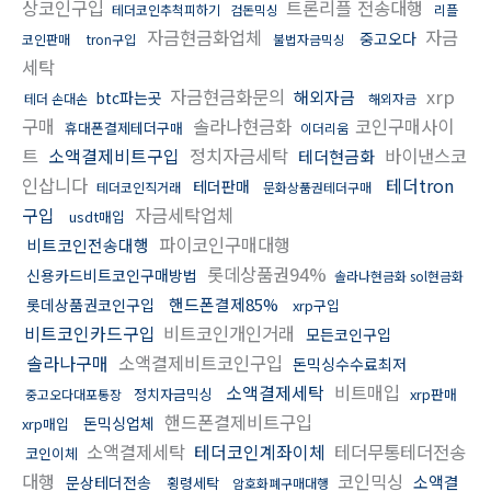
상코인구입
트론리플 전송대행
테더코인추척피하기
검돈믹싱
리플
자금현금화업체
자금
중고오다
코인판매
tron구입
불법자금믹싱
세탁
자금현금화문의
xrp
해외자금
btc파는곳
테더 손대손
해외자금
구매
솔라나현금화
코인구매사이
휴대폰결제테더구매
이더리움
트
소액결제비트구입
정치자금세탁
바이낸스코
테더현금화
인삽니다
테더tron
테더판매
테더코인직거래
문화상품권테더구매
구입
자금세탁업체
usdt매입
파이코인구매대행
비트코인전송대행
롯데상품권94%
신용카드비트코인구매방법
솔라나현금화 sol현금화
핸드폰결제85%
롯데상품권코인구입
xrp구입
비트코인카드구입
비트코인개인거래
모든코인구입
솔라나구매
소액결제비트코인구입
돈믹싱수수료최저
소액결제세탁
비트매입
정치자금믹싱
xrp판매
중고오다대포통장
핸드폰결제비트구입
돈믹싱업체
xrp매입
소액결제세탁
테더코인계좌이체
테더무통테더전송
코인이체
대행
코인믹싱
소액결
문상테더전송
횡령세탁
암호화폐구매대행