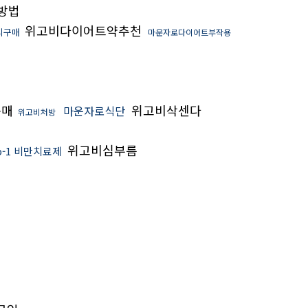
방법
위고비다이어트약추천
리구매
마운자로다이어트부작용
구매
위고비삭센다
마운자로식단
위고비처방
위고비심부름
p-1 비만치료제