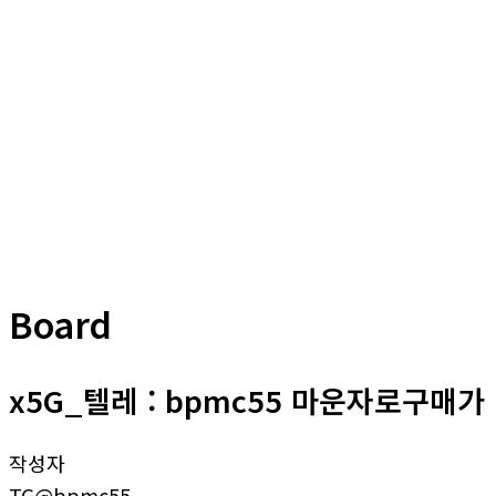
Board
x5G_텔레 : bpmc55 마운자로구매
작성자
TG@bpmc55