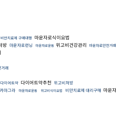
마운자로식이요법
비만치료제 구매대행
처방
위고비건강관리
마운자로런닝
마운자로안전거래
마운자로운동
키
전거래
다이어트약추천
위고비처방
로다이어트약
마운
카마그라
비만치료제 대리구매
마운자로운동
위고비식이요법