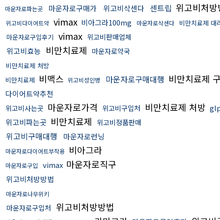
위고비처방
센트립
마운자로구매가
위고비삭센다
마운자로파는곳
vimax
비아그라100mg
비만치료제 대
위고비다이어트약
마운자로삭센다
vimax
위고비판매업체
마운자로구입후기
비만치료제
위고비효능
마운자로약국
비만치료제 처방
비맥스
비만치료제 
마운자로구매대행
비만치료제
위고비성인병
다이어트약추천
마운자로가격
비만치료제 처방
gl
위고비사는곳
위고비구입처
비만치료제
위고비파는곳
위고비정품판매
위고비구매대행
마운자로런닝
비아그라
마운자로다이어트부작용
마운자로직구
vimax
마운자로구입
위고비처방방법
마운자로나무위키
위고비처방방법
마운자로구입처