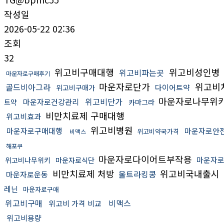
작성일
2026-05-22 02:36
조회
32
위고비구매대행
위고비성인병
위고비파는곳
마운자로구매후기
마운자로단가
위고비
골드비아그라
다이어트약
위고비구매가
마운자로나무위
위고비단가
마운자로건강관리
트약
카마그라
비만치료제 구매대행
위고비효과
위고비병원
마운자로구매대행
마운자로안
위고비약국가격
비맥스
해포쿠
마운자로다이어트부작용
마운자
위고비나무위키
마운자로식단
비만치료제 처방
위고비국내출시
울트라킹콩
마운자로운동
레닌
마운자로구매
위고비구매
비맥스
위고비 가격 비교
위고비용량