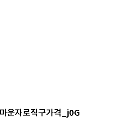
가 마운자로직구가격_j0G