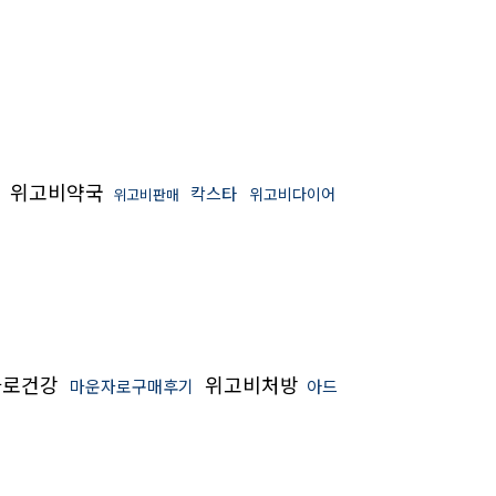
위고비약국
칵스타
위고비다이어
위고비판매
자로건강
위고비처방
마운자로구매후기
아드