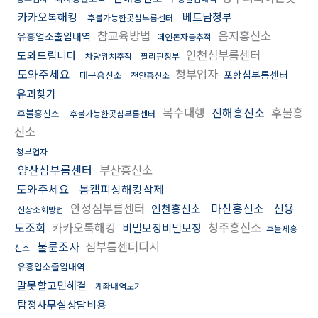
카카오톡해킹
베트남청부
후불가능한곳심부름센터
참교육방법
음지흥신소
유흥업소출입내역
떼인돈자금추적
인천심부름센터
도와드립니다
차량위치추적
필리핀청부
도와주세요
청부업자
포항심부름센터
대구흥신소
천안흥신소
유괴찾기
복수대행
진해흥신소
후불흥
후불흥신소
후불가능한곳심부름센터
신소
청부업자
양산심부름센터
부산흥신소
도와주세요
몸캠피싱해킹삭제
안성심부름센터
마산흥신소
신용
인천흥신소
신상조회방법
도조회
카카오톡해킹
청주흥신소
비밀보장비밀보장
후불제흥
불륜조사
심부름센터디시
신소
유흥업소출입내역
말못할고민해결
계좌내역보기
탐정사무실상담비용