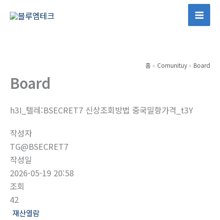
콘
텐
Mai
츠
Men
로
건
홈
Comunituy
Board
너
Board
뛰
기
h3I_텔레:BSECRET7 신상조회방법 중국밀항가격_t3Y
작성자
TG@BSECRET7
작성일
2026-05-19 20:58
조회
42
재산열람