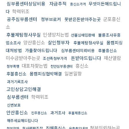
심부름센터상담비용
자금추적
무엇이든해드립니
흥신소가격
학력위조
다
공주심부름센터
군포흥신
청부브로커
못받은돈받아주는곳
소
후불제탐정사무실
인생망치는법
불륜조사유흥
선불심매입판매
양산흥신소
살인청부자
몸캠피싱
업소조사
후불제탐정사무실
대처방법
가출찾아드립니다
심부름센터의뢰비용
후불흥신소
미수금받아주는곳
돈받아드립니다
재산열람
조선족청부가격
대포차찾는법
흥신소
청부폭행
천안심부름센터
일본밀항
후불흥신소
몸캠피싱협박해결
과거기록조사
고민상담고민해결
심부름센터
학력위조
신변보호
안산흥신소
과거조사
진주흥신소
후불제흥신소
해주세요해드립니다
청부의뢰하는곳
진해흥신소
회사평판조작
청부업자
유흥출입내역