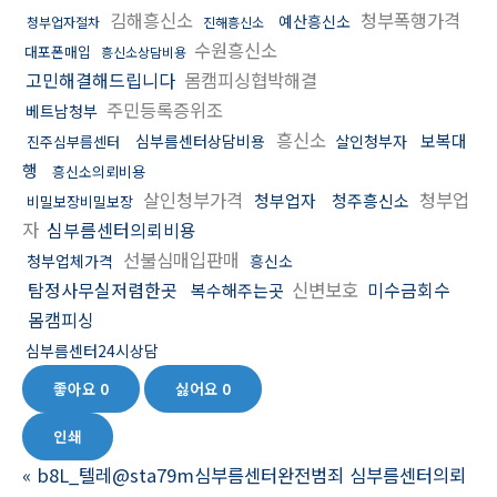
김해흥신소
청부폭행가격
예산흥신소
청부업자절차
진해흥신소
수원흥신소
대포폰매입
흥신소상담비용
고민해결해드립니다
몸캠피싱협박해결
주민등록증위조
베트남청부
흥신소
보복대
심부름센터상담비용
살인청부자
진주심부름센터
행
흥신소의뢰비용
살인청부가격
청부업
청부업자
청주흥신소
비밀보장비밀보장
자
심부름센터의뢰비용
선불심매입판매
청부업체가격
흥신소
탐정사무실저렴한곳
신변보호
미수금회수
복수해주는곳
몸캠피싱
심부름센터24시상담
좋아요
0
싫어요
0
인쇄
«
b8L_텔레@sta79m심부름센터완전범죄 심부름센터의뢰