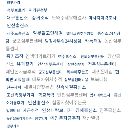
청부가격
청부브로커
핀리핀청부
대구흥신소
증거조작
도와주세요해결사
마사지이력조사
안산흥신소
말못할고민해결
제주도흥신소
흥신소24시상
텔레그램추적방법
군포심부름센터
카톡해킹
논산심부
탐정사무실24시상담
담
름센터
증거조작
인생망가트리기
양산흥
여수흥신소
진도심부름센터
신소
유괴찾기
전주심부름센터
안산심부름센터
살인청부자
떼인돈자금추적
대포폰매입
협
복수해주는곳
군포심부름센터
대포차위치추적
보복대행
박받고있을때
심부름센터비용
채권차량찾는법
신속해결흥신소
신분세탁
인천심부름센터
조선족청부가격
학교폭력
흥신
범죄이력조사
안산흥신소
실종자찾아주는곳
소이용후기
인생나락보내기
김해흥신소
진주흥신소
자금추적
밀항비용
떼인돈자금추적
재산열람
못받은돈강제회수
청부업체
청부가격