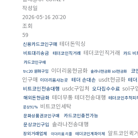
작성일
2026-05-16 20:20
조회
59
테더돈믹싱
신용카드코인구매
테더코인직거래
비트대리송금
테더코인직거래
카드 
카드코인구매
이더리움현금화
코
trc20 원화구입
솔라나현금화 sol현금화
인구매
usdt현금화
테더 손대손
테더
이더리움사는곳
usdc구입처
sol구
비트코인전송대행
오다집수수료
테더무통 테더전송대행
해외돈현금화
테더코인추척피
비트코인세탁
문상91%
카드코인충전가능
문화상품권코인구매
솔라나전송대행
문상코인구입
알트코인퀵
장외거래업체
테더코인계좌이체
이더리움 리플