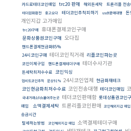
trc20 판매
카드로테더코인매입
해외돈세탁
트론리플 전송
테더코인추척피하기
돈
테더원화환전
중고오다
usdt판매대행
개인지갑 고가매입
휴대폰결제코인구매
trc20구매
오다집
문화상품권코인구매
핸드폰결제현금화85%
테더코인직거래
리플코인파는곳
24시코인구매
테더수사기관
코인이체구입
핸드폰결제테더구매
코인믹싱
돈세탁최저수수료
24시코인업체
현금화재테크
업비트코인추적
문상91%
코인전송대행
코
코인현금화최저수수료
테더코인매입
테더코인판매함
롯데상품권코인
국내거래소fds뚫어주는곳
트론리플코인판매
소액결제세탁
매입
코인해외지갑 매입
송금시간
소액결제테더구매
탈세하는방법
코인해외지갑 매입
세탁재테크
비