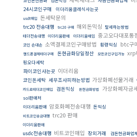
자금현금화업체
코인돈현금화
검돈믹싱
24시코인구매
이더리움클레식사는곳
돈세탁문의
usdt매입
해외돈믹싱
trc20 전송대행
탈세하는방법
trc20 구매
중고오다대포통
테더전송대행
이더리움판매
이더리움매입
소액결제코인구매방법
btc
횡령믹싱
코인 손대손
xr
돈현금화당일정산
핸드폰결제테더구매
모든코인구입가능
핑오다세탁
이더리움
파이코인사는곳
가상화폐선물거래
코인돈세탁
세무조사피하는방법
가상화폐자금
검돈믹싱
카드로테더코인매입
돈현금화방법
sol판매처
암호화폐전송대행
돈믹싱
이더리움판매
trc20 판매
비트코인송금대행
이더리움판매
비트코인매입
usdc전송대행
장외거래
검돈현금화업