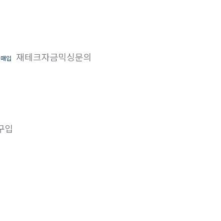
재테크자금믹싱문의
인매입
구입