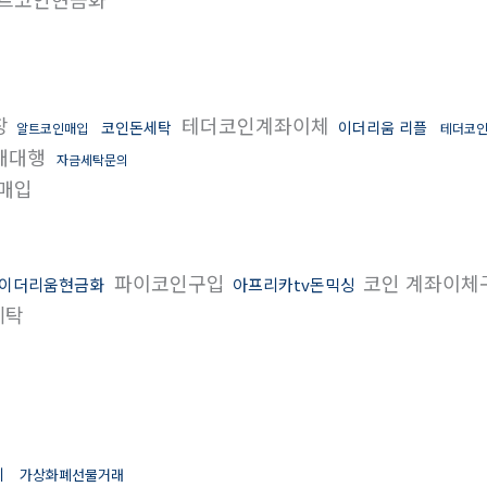
장
테더코인계좌이체
코인돈세탁
이더리움 리플
알트코인매입
테더코
구매대행
자금세탁문의
p매입
파이코인구입
코인 계좌이체
이더리움현금화
아프리카tv돈믹싱
세탁
체
가상화폐선물거래