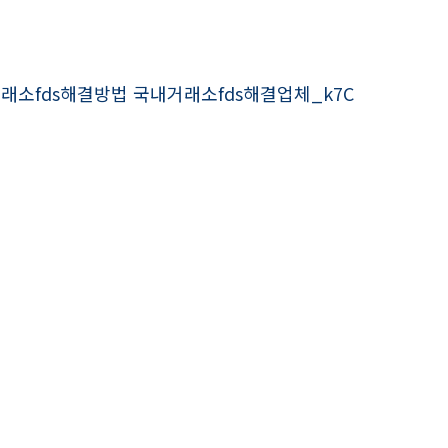
거래소fds해결방법 국내거래소fds해결업체_k7C