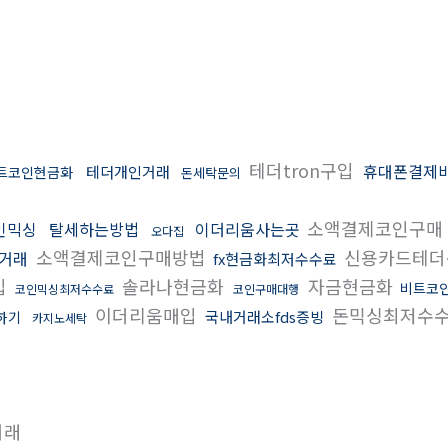
테더tron구입
휴대폰결제
테더개인거래
비트코인현금화
돈세탁문의
소액결제코인구매
인믹싱
탈세하는방법
이더리움사는곳
오다집
소액결제코인구매방법
신용카드테
거래
fx현금화최저수수료
입
솔라나현금화
자금현금화
비트코
코인믹싱최저수수료
코인구매대행
이더리움매입
돈믹싱최저수
국내거래소fds증빙
하기
카지노세탁
거래