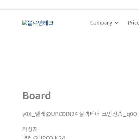
콘
텐
츠
Company
Pric
로
건
너
뛰
기
Board
y0X_텔레@UPCOIN24 블랙테더 코인전송_q0O
작성자
텔레@UPCOIN24