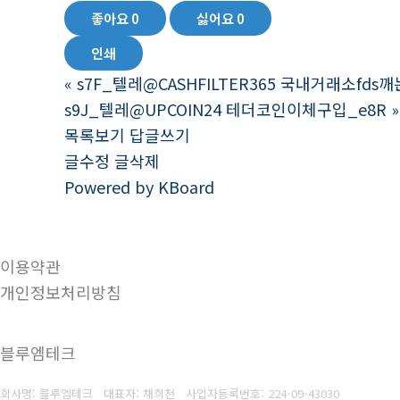
좋아요
0
싫어요
0
인쇄
«
s7F_텔레@CASHFILTER365 국내거래소f
s9J_텔레@UPCOIN24 테더코인이체구입_e8R
»
목록보기
답글쓰기
글수정
글삭제
Powered by KBoard
이용약관
개인정보처리방침
블루엠테크
회사명: 블루엠테크 대표자: 채희천
사업자등록번호:
224-09-43030