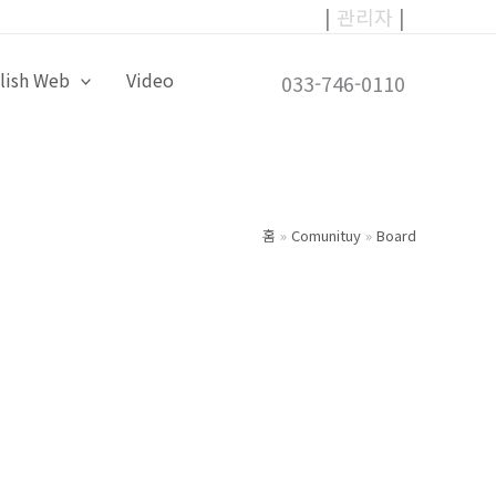
|
관리자
|
lish Web
Video
033-746-0110
홈
Comunituy
Board