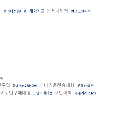
돈세탁업체
해외자금
솔라나전송대행
빗썸코인추적
입
세탁
인구입
이더리움전송대행
롯데상품권
국내거래소fds증빙
이코인구매대행
코인이체
코인구매대행
국내거래소fds