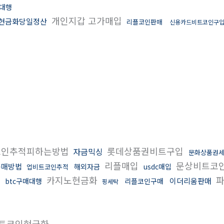
대행
개인지갑 고가매입
현금화당일정산
리플코인판매
신용카드비트코인구
인추적피하는방법
롯데상품권비트구입
자금믹싱
문화상품권
리플매입
문상비트코
구매방법
해외자금
usdc매입
업비트코인추적
카지노현금화
파
이더리움판매
btc구매대행
리플코인구매
핑세탁
트코인현금화