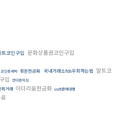
문화상품권코인구입
비트코인구입
알트코
국내거래소fds우회하는법
핑돈현금화
코인돈세탁
더구입
언더돈믹싱
이더리움현금화
인퀵거래
usdt판매대행
수료