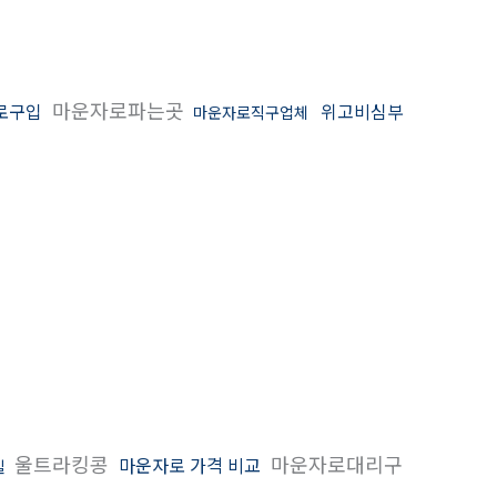
마운자로파는곳
로구입
위고비심부
마운자로직구업체
울트라킹콩
마운자로대리구
마운자로 가격 비교
밀