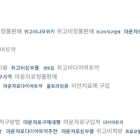
로정품판매
위고비정품판매
마운자
위고비나무위키
위고비직구업체
어트약
비용
위고비다이어트약
위고비심부름
센트립
마운자로정품판매
구가격
원
비만치료제 구입
마운자로다이어트약
울트라킹콩
직구방법
마운자로구입처
마운자로구매대행
다이어트약
위고비처방
마운자로다이어트약추천
마운자로심부름
약
프로코