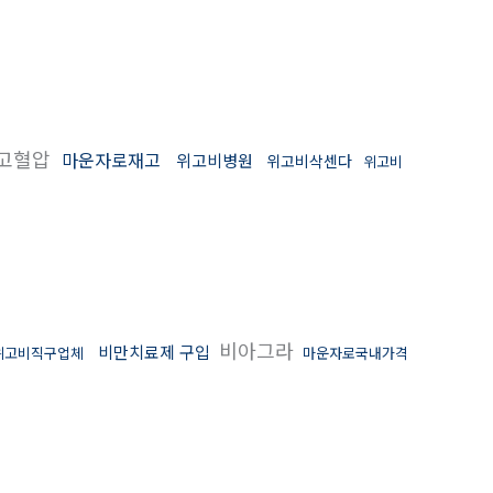
고혈압
마운자로재고
위고비병원
위고비삭센다
위고비
비아그라
비만치료제 구입
위고비직구업체
마운자로국내가격