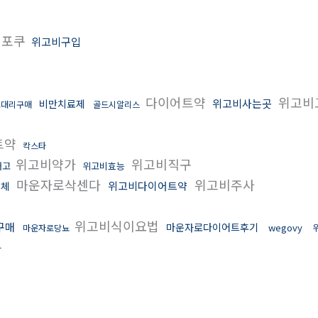
해포쿠
위고비구입
다이어트약
위고비
위고비사는곳
비만치료제
로대리구매
골드시알리스
트약
칵스타
위고비약가
위고비직구
재고
위고비효능
마운자로삭센다
위고비주사
위고비다이어트약
업체
위고비식이요법
구매
마운자로다이어트후기
wegovy
마운자로당뇨
과