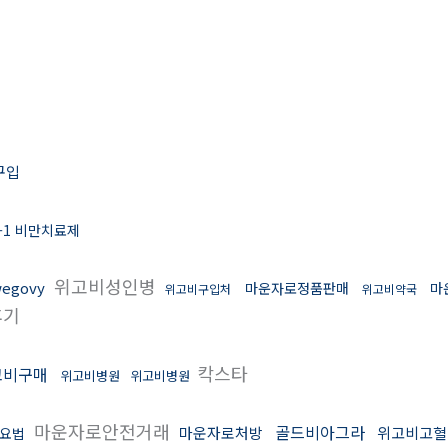
구입
p-1 비만치료제
위고비성인병
egovy
마운자로정품판매
마
위고비구입처
위고비약국
후기
칵스타
고비구매
위고비병원
위고비병원
마운자로안전거래
골드비아그라
마운자로처방
위고비고혈
요법