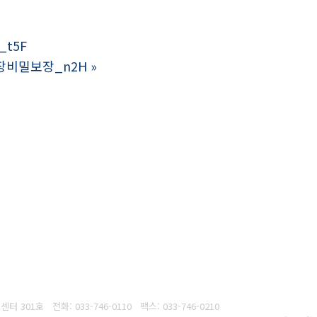
t5F
장비밀보장_n2H
»
흥센터 301호
전화: 033-746-0110
팩스:
033-746-0210