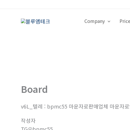
콘
텐
츠
Company
Pric
로
건
너
뛰
기
Board
v6L_텔레 : bpmc55 마운자로판매업체 마운자
작성자
TG@bpmc55