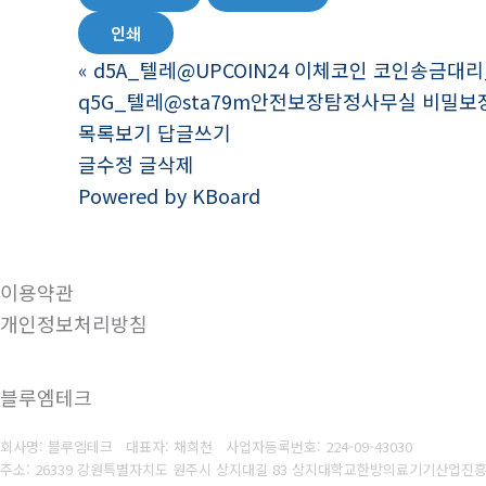
인쇄
«
d5A_텔레@UPCOIN24 이체코인 코인송금대리_
q5G_텔레@sta79m안전보장탐정사무실 비밀보
목록보기
답글쓰기
글수정
글삭제
Powered by KBoard
이용약관
개인정보처리방침
블루엠테크
회사명: 블루엠테크 대표자: 채희천
사업자등록번호:
224-09-43030
주소: 26339 강원특별자치도 원주시 상지대길 83 상지대학교한방의료기기산업진