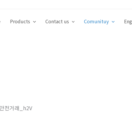
e
Products
Contact us
Comunituy
Eng
로안전거래_h2V