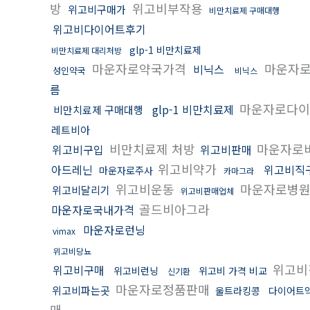
방
위고비부작용
위고비구매가
비만치료제 구매대행
위고비다이어트후기
glp-1 비만치료제
비만치료제 대리처방
마운자로약국가격
마운자
비닉스
성인약국
비닉스
름
마운자로다이
glp-1 비만치료제
비만치료제 구매대행
레트비아
비만치료제 처방
마운자로
위고비구입
위고비판매
위고비약가
아드레닌
위고비직
마운자로주사
카마그라
위고비운동
마운자로병
위고비달리기
위고비판매업체
골드비아그라
마운자로국내가격
마운자로런닝
vimax
위고비당뇨
위고비
위고비구매
위고비런닝
위고비 가격 비교
신기환
마운자로정품판매
위고비파는곳
울트라킹콩
다이어트
매