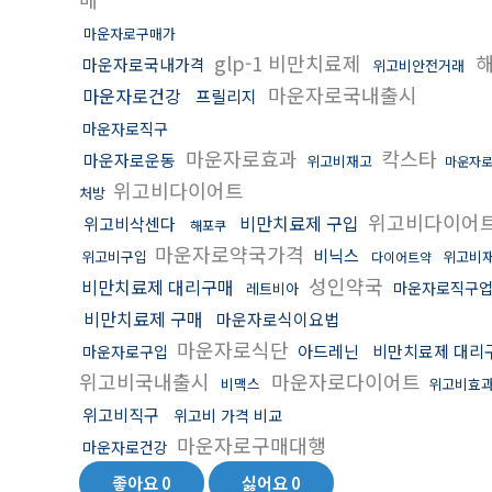
마운자로구매가
glp-1 비만치료제
마운자로국내가격
위고비안전거래
마운자로국내출시
마운자로건강
프릴리지
마운자로직구
마운자로효과
칵스타
마운자로운동
위고비재고
마운자
위고비다이어트
처방
위고비다이어
비만치료제 구입
위고비삭센다
해포쿠
마운자로약국가격
비닉스
위고비구입
위고비
다이어트약
성인약국
비만치료제 대리구매
마운자로직구
레트비아
비만치료제 구매
마운자로식이요법
마운자로식단
아드레닌
비만치료제 대리
마운자로구입
위고비국내출시
마운자로다이어트
비맥스
위고비효
위고비직구
위고비 가격 비교
마운자로구매대행
마운자로건강
좋아요
0
싫어요
0