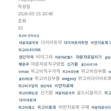
작성일
2026-05-15 10:40
조회
55
위고비 가격 비교
다이어트약
다이어트약추천
비만치료제 
마운자로약국
위고비다이어트
비아그라
성인약국
마운자로달리기
gl
마운자로헬스
마운자로직구방법
신기환
해포쿠
골드비아그라
위고비직구가격
위고비심부름
vimax
w
위고비성인병
위고비심부름
위고비다이어트
wegovy
울트라킹콩
비만치료제
위고비구입처
성인약국
신기환
골드시알리스
위
위고비파는곳
마운자로가격
다이어트약
비만치료제 구매
위고비효과
위고비재고
마운자로식이