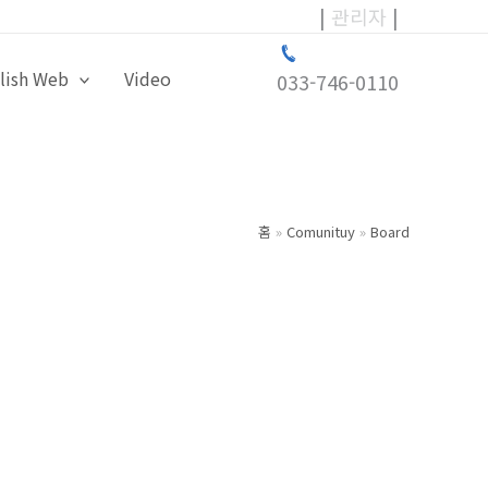
|
관리자
|
lish Web
Video
033-746-0110
홈
Comunituy
Board