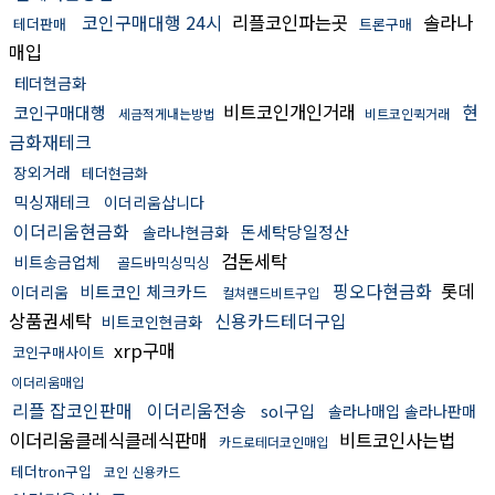
코인구매대행 24시
리플코인파는곳
솔라나
테더판매
트론구매
매입
테더현금화
비트코인개인거래
현
코인구매대행
세금적게내는방법
비트코인퀵거래
금화재테크
장외거래
테더현금화
믹싱재테크
이더리움삽니다
이더리움현금화
돈세탁당일정산
솔라나현금화
검돈세탁
비트송금업체
골드바믹싱믹싱
핑오다현금화
롯데
비트코인 체크카드
이더리움
컬쳐랜드비트구입
상품권세탁
신용카드테더구입
비트코인현금화
xrp구매
코인구매사이트
이더리움매입
리플 잡코인판매
이더리움전송
sol구입
솔라나매입 솔라나판매
이더리움클레식클레식판매
비트코인사는법
카드로테더코인매입
테더tron구입
코인 신용카드