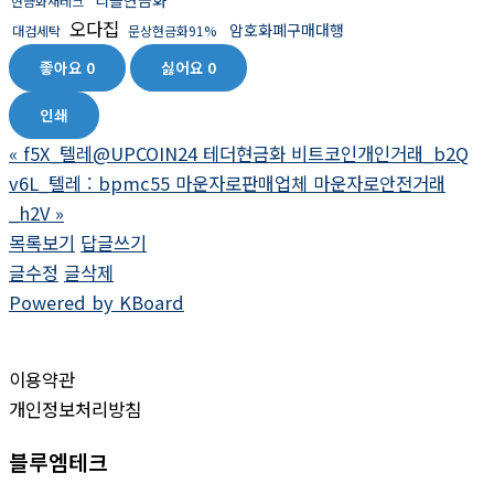
현금화재테크
오다집
암호화폐구매대행
대검세탁
문상현금화91%
좋아요
0
싫어요
0
인쇄
«
f5X_텔레@UPCOIN24 테더현금화 비트코인개인거래_b2Q
v6L_텔레 : bpmc55 마운자로판매업체 마운자로안전거래
_h2V
»
목록보기
답글쓰기
글수정
글삭제
Powered by KBoard
이용약관
개인정보처리방침
블루엠테크