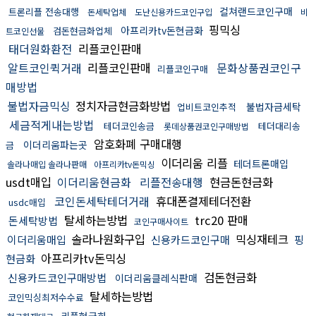
컬쳐랜드코인구매
트론리플 전송대행
돈세탁업체
도난신용카드코인구입
비
핑믹싱
아프리카tv돈현금화
검돈현금화업체
트코인선물
태더원화환전
리플코인판매
알트코인퀵거래
리플코인판매
문화상품권코인구
리플코인구매
매방법
불법자금믹싱
정치자금현금화방법
불법자금세탁
업비트코인추적
세금적게내는방법
테더코인송금
테더대리송
롯데상품권코인구매방법
암호화폐 구매대행
이더리움파는곳
금
이더리움 리플
테더트론매입
솔라나매입 솔라나판매
아프리카tv돈믹싱
usdt매입
이더리움현금화
리플전송대행
현금돈현금화
코인돈세탁테더거래
휴대폰결제테더전환
usdc매입
탈세하는방법
trc20 판매
돈세탁방법
코인구매사이트
솔라나원화구입
믹싱재테크
이더리움매입
신용카드코인구매
핑
아프리카tv돈믹싱
현금화
검돈현금화
신용카드코인구매방법
이더리움클레식판매
탈세하는방법
코인믹싱최저수수료
리플현금화