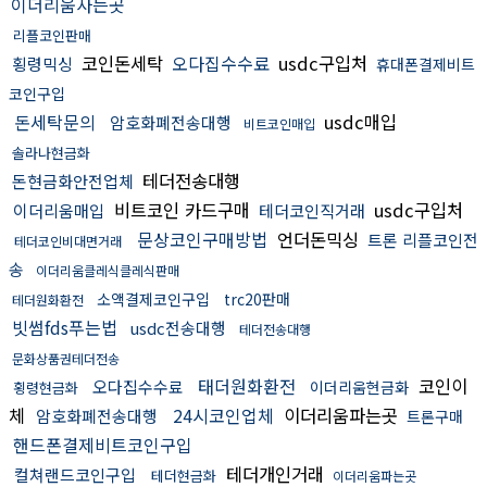
이더리움사는곳
리플코인판매
코인돈세탁
오다집수수료
usdc구입처
횡령믹싱
휴대폰결제비트
코인구입
돈세탁문의
usdc매입
암호화폐전송대행
비트코인매입
솔라나현금화
테더전송대행
돈현금화안전업체
비트코인 카드구매
usdc구입처
이더리움매입
테더코인직거래
문상코인구매방법
언더돈믹싱
트론 리플코인전
테더코인비대면거래
송
이더리움클레식클레식판매
소액결제코인구입
trc20판매
테더원화환전
빗썸fds푸는법
usdc전송대행
테더전송대행
문화상품권테더전송
태더원화환전
코인이
오다집수수료
이더리움현금화
횡령현금화
체
24시코인업체
이더리움파는곳
암호화폐전송대행
트론구매
핸드폰결제비트코인구입
테더개인거래
컬쳐랜드코인구입
테더현금화
이더리움파는곳