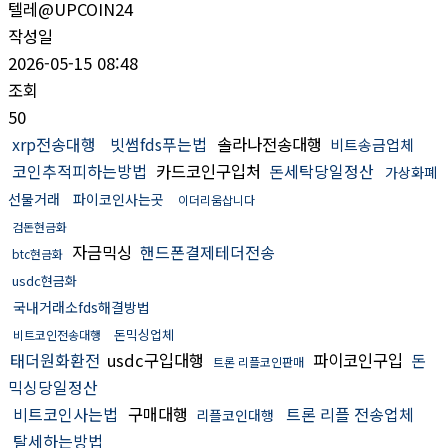
텔레@UPCOIN24
작성일
2026-05-15 08:48
조회
50
xrp전송대행
빗썸fds푸는법
솔라나전송대행
비트송금업체
코인추적피하는방법
카드코인구입처
돈세탁당일정산
가상화폐
선물거래
파이코인사는곳
이더리움삽니다
검돈현금화
자금믹싱
핸드폰결제테더전송
btc현금화
usdc현금화
국내거래소fds해결방법
돈믹싱업체
비트코인전송대행
태더원화환전
usdc구입대행
파이코인구입
돈
트론 리플코인판매
믹싱당일정산
비트코인사는법
구매대행
트론 리플 전송업체
리플코인대행
탈세하는방법