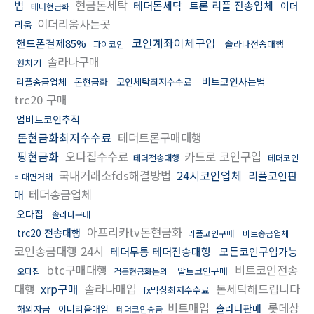
현금돈세탁
법
테더돈세탁
트론 리플 전송업체
이더
테더현금화
이더리움사는곳
리움
코인계좌이체구입
핸드폰결제85%
솔라나전송대행
파이코인
솔라나구매
환치기
비트코인사는법
리플송금업체
돈현금화
코인세탁최저수수료
trc20 구매
업비트코인추적
돈현금화최저수수료
테더트론구매대행
핑현금화
오다집수수료
카드로 코인구입
테더전송대행
테더코인
국내거래소fds해결방법
24시코인업체
리플코인판
비대면거래
테더송금업체
매
오다집
솔라나구매
아프리카tv돈현금화
trc20 전송대행
리플코인구매
비트송금업체
코인송금대행 24시
테더무통 테더전송대행
모든코인구입가능
btc구매대행
비트코인전송
알트코인구매
오다집
검돈현금화문의
대행
xrp구매
솔라나매입
돈세탁해드립니다
fx믹싱최저수수료
비트매입
롯데상
솔라나판매
해외자금
이더리움매입
테더코인송금