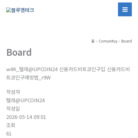
콘
텐
Mai
츠
Men
로
건
홈
Comunituy
Board
너
Board
뛰
기
w4K_텔레@UPCOIN24 신용카드비트코인구입 신용카드비
트코인구매방법_r9W
작성자
텔레@UPCOIN24
작성일
2026-05-14 09:01
조회
61