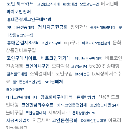
코인 체크카드
테더판매
코인현금직거래
usdc매입
모든코인구입
파이코인판매
휴대폰결제코인구매방법
정치자금현금화
장외거래
이더리움전송대행
롯
돈세탁해드립니다
데상품권코인구입
휴대폰결제85%
xrp구매
문화
코인 카드구매
아프리카tv돈현금화
상품권비트구입
코인구매사이트
비트코인퀵거래
비트코인
테더트론구매대행
전송대행
오다믹싱
trc20 전송대행
코인이체구입
코인돈세탁
소액결제비트코인구입
fx믹싱최저수수
컬쳐랜드매입
btc파는곳
료
sol판매처
핸드폰결제코인구입
태더원화환전
신용카드코
암호화폐구매대행
돈세탁방법
테더코인판매합니다
인대행
코인현금화수수료
카드코인충전업체
코인송금대행 24시
블테구입
세탁재테크
코인송금대리
문화상품권91%
자금세탁
코인돈현금화
아프리
자금믹싱업체
파이코인전송대행
카tv돈세탁