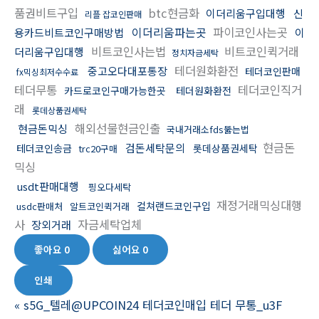
품권비트구입
btc현금화
이더리움구입대행
신
리플 잡코인판매
이더리움파는곳
파이코인사는곳
용카드비트코인구매방법
이
비트코인사는법
비트코인퀵거래
더리움구입대행
정치자금세탁
테더원화환전
중고오다대포통장
테더코인판매
fx믹싱최저수수료
테더무통
테더코인직거
카드로코인구매가능한곳
테더원화환전
래
롯데상품권세탁
해외선물현금인출
현금돈믹싱
국내거래소fds뚫는법
현금돈
검돈세탁문의
테더코인송금
롯데상품권세탁
trc20구매
믹싱
usdt판매대행
핑오다세탁
재정거래믹싱대행
컬쳐랜드코인구입
usdc판매처
알트코인퀵거래
사
자금세탁업체
장외거래
좋아요
0
싫어요
0
인쇄
«
s5G_텔레@UPCOIN24 테더코인매입 테더 무통_u3F