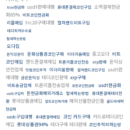
usdt판매대행
소액결제현금
휴대폰결제코인구입
tron현금화
화85%
비트코인현금화
trc20구매대행
리플매입
컬쳐랜드비트구입
테더최저수수료
탈세하는방법
오다집
중고오다
비트
문화상품권코인구매
이더리움매입
돈믹싱문의
코인매입
핸드폰결제매입
돈믹싱
트론리플코인전송
xrp판매
안전업체
usdt판
이더리움판매
빗썸코인추적
컬쳐랜드코인구입
매대행
테더코인판매
xrp구매
금은돈믹싱
트론리플전송업체
usdt현금화
비트송금업체
모든코인현금화
돈현금화해외거래소
탈세하는방법
휴대폰결제테더전
usdc구입처
롯데상품권매입
해외선물현금인출
환
골드바세탁
알트코인퀵거래
현금화
코인 카드구매
카드로테더코인
usdc구입대행
휴대폰결제매입
매입
롯데상품권94%
테더구매 테더판매
코인추적피하는방