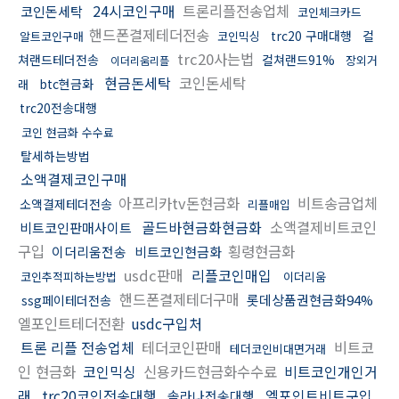
24시코인구매
트론리플전송업체
코인돈세탁
코인체크카드
핸드폰결제테더전송
trc20 구매대행
컬
알트코인구매
코인믹싱
trc20사는법
쳐랜드테더전송
컬쳐랜드91%
장외거
이더리움리플
현금돈세탁
코인돈세탁
btc현금화
래
trc20전송대행
코인 현금화 수수료
탈세하는방법
소액결제코인구매
아프리카tv돈현금화
비트송금업체
소액결제테더전송
리플매입
골드바현금화현금화
소액결제비트코인
비트코인판매사이트
구입
횡령현금화
이더리움전송
비트코인현금화
usdc판매
리플코인매입
코인추적피하는방법
이더리움
핸드폰결제테더구매
롯데상품권현금화94%
ssg페이테더전송
엘포인트테더전환
usdc구입처
트론 리플 전송업체
테더코인판매
비트코
테더코인비대면거래
인 현금화
코인믹싱
신용카드현금화수수료
비트코인개인거
래
trc20코인전송대행
엘포인트비트구입
솔라나전송대행