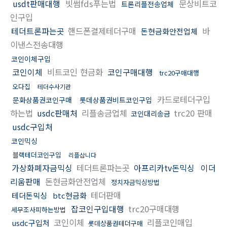
usdt판매대행
빗썸fds푸는법
문상비트코
트론리플전송업체
인구입
테더트론파는곳
핸드폰결제테더구매
바
돈현금화안전업체
이낸스전송대행
코인이체구입
코인이체
비트코인 현금화
코인구매대행
trc20구매대행
오다집
테더수사기관
카드로테더구입
문화상품권코인구매
롯데상품권비트코인구입
하는법
usdc판매처
리플송금업체
trc20 판매
코인대리송금
usdc구입처
코인믹싱
블랙테더코인구입
리플삽니다
가상화폐자금믹싱
테더트론파는곳
아프리카tv돈믹싱
이더
리움판매
돈현금화안전업체
정치자금믹싱방법
테더판매
테더돈믹싱
btc현금화
잡코인구입대행
trc20구매대행
세무조사피하는방법
코인이체
리플코인매입
usdc구입처
롯데상품권테더구매