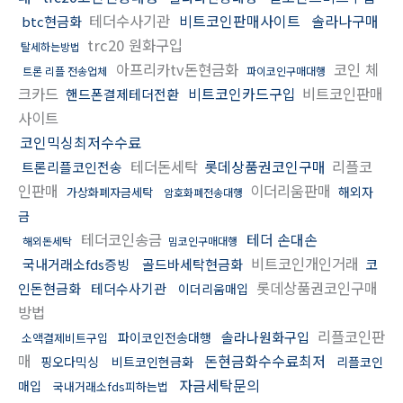
테더수사기관
비트코인판매사이트
솔라나구매
btc현금화
trc20 원화구입
탈세하는방법
아프리카tv돈현금화
코인 체
트론 리플 전송업체
파이코인구매대행
크카드
비트코인카드구입
비트코인판매
핸드폰결제테더전환
사이트
코인믹싱최저수수료
테더돈세탁
롯데상품권코인구매
리플코
트론리플코인전송
인판매
이더리움판매
해외자
가상화폐자금세탁
암호화폐전송대행
금
테더코인송금
테더 손대손
해외돈세탁
밈코인구매대행
비트코인개인거래
국내거래소fds증빙
골드바세탁현금화
코
롯데상품권코인구매
인돈현금화
테더수사기관
이더리움매입
방법
리플코인판
솔라나원화구입
파이코인전송대행
소액결제비트구입
매
돈현금화수수료최저
핑오다믹싱
비트코인현금화
리플코인
자금세탁문의
매입
국내거래소fds피하는법