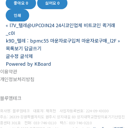
좋아요
0
싫어요
0
인쇄
«
l7V_텔레@UPCOIN24 24시코인업체 비트코인 퀵거래
_c0I
k9D_텔레 : bpmc55 마운자로구입처 마운자로구매_l2F
»
목록보기
답글쓰기
글수정
글삭제
Powered by KBoard
이용약관
개인정보처리방침
블루엠테크
회사명: 블루엠테크 대표자: 채희천
사업자등록번호:
224-09-43030
주소: 26339 강원특별자치도 원주시 상지대길 83 상지대학교한방의료기기산업진
흥센터 301호
전화: 033-746-0110
팩스:
033-746-0210