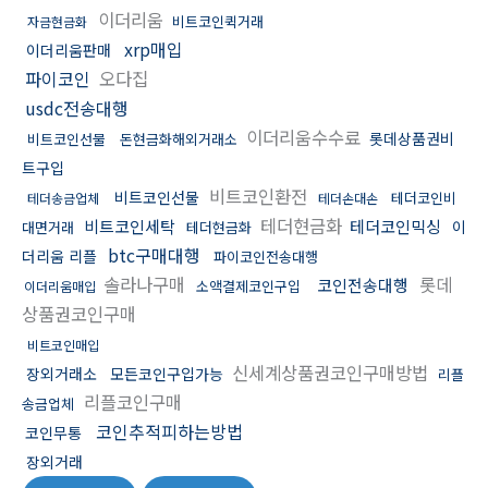
이더리움
비트코인퀵거래
자금현금화
xrp매입
이더리움판매
파이코인
오다집
usdc전송대행
이더리움수수료
롯데상품권비
비트코인선물
돈현금화해외거래소
트구입
비트코인환전
비트코인선물
테더코인비
테더송금업체
테더손대손
테더현금화
비트코인세탁
테더코인믹싱
이
대면거래
테더현금화
btc구매대행
더리움 리플
파이코인전송대행
솔라나구매
롯데
코인전송대행
소액결제코인구입
이더리움매입
상품권코인구매
비트코인매입
신세계상품권코인구매방법
장외거래소
모든코인구입가능
리플
리플코인구매
송금업체
코인추적피하는방법
코인무통
장외거래