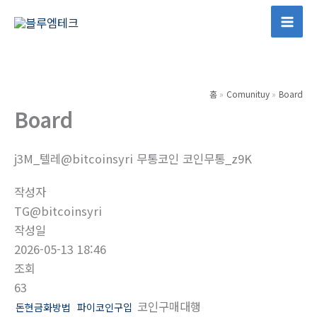
콘
텐
Mai
츠
Men
로
건
홈
Comunituy
Board
너
Board
뛰
기
j3M_텔레@bitcoinsyri 무통코인 코인무통_z9K
작성자
TG@bitcoinsyri
작성일
2026-05-13 18:46
조회
63
코인구매대행
돈현금화방법
파이코인구입