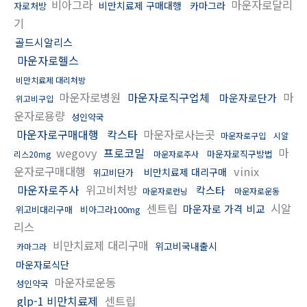
비아그라
마운자로달리
비만치료제 구매대행
카마그라
자로처방
기
골드시알리스
마운자로헬스
비만치료제 대리처방
마운자로병원
마운자로직구업체
마
마운자로단가
위고비구입
운자로용량
성인약국
마운자로구매대행
칵스타
마운자로사는곳
마운자로구입
시알
wegovy
프로코밀
마
마운자로직구방법
리스20mg
마운자로주사
운자로구매대행
vinix
비만치료제 대리구매
위고비단가
마운자로주사
위고비처방
칵스타
마운자로런닝
마운자로운동
센트립
시알
마운자로 가격 비교
위고비대리구매
비아그라100mg
리스
비만치료제 대리구매
위고비국내출시
카마그라
마운자로식단
마운자로운동
성인약국
glp-1 비만치료제
센트립