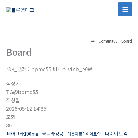
콘
텐
Mai
츠
Men
로
건
홈
Comunituy
Board
너
Board
뛰
기
r3K_텔레 : bpmc55 비닉스 vinix_e0W
작성자
TG@bpmc55
작성일
2026-05-12 14:35
조회
86
다이어트약
비아그라100mg
울트라킹콩
마운자로다이어트약