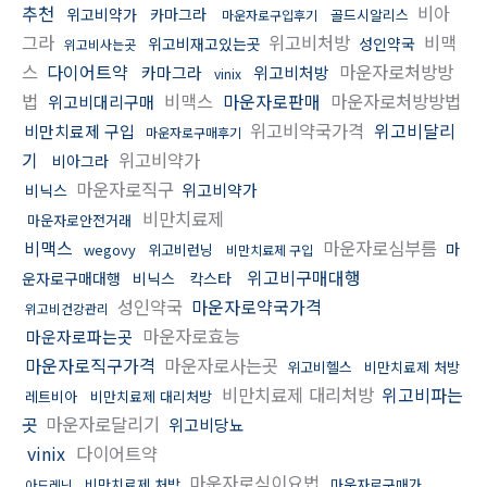
추천
비아
위고비약가
카마그라
골드시알리스
마운자로구입후기
그라
위고비처방
비맥
위고비재고있는곳
성인약국
위고비사는곳
스
다이어트약
마운자로처방방
카마그라
위고비처방
vinix
법
비맥스
마운자로판매
마운자로처방방법
위고비대리구매
위고비약국가격
위고비달리
비만치료제 구입
마운자로구매후기
기
위고비약가
비아그라
마운자로직구
위고비약가
비닉스
비만치료제
마운자로안전거래
비맥스
마운자로심부름
마
wegovy
위고비런닝
비만치료제 구입
위고비구매대행
운자로구매대행
비닉스
칵스타
성인약국
마운자로약국가격
위고비건강관리
마운자로효능
마운자로파는곳
마운자로직구가격
마운자로사는곳
위고비헬스
비만치료제 처방
비만치료제 대리처방
위고비파는
레트비아
비만치료제 대리처방
곳
마운자로달리기
위고비당뇨
vinix
다이어트약
마운자로식이요법
비만치료제 처방
마운자로구매가
아드레닌