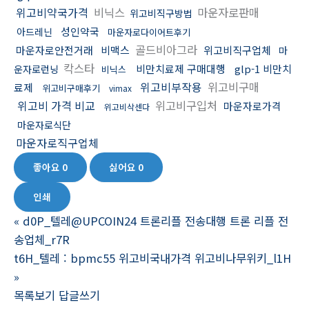
위고비약국가격
비닉스
마운자로판매
위고비직구방법
성인약국
아드레닌
마운자로다이어트후기
골드비아그라
마운자로안전거래
비맥스
위고비직구업체
마
칵스타
비만치료제 구매대행
glp-1 비만치
운자로런닝
비닉스
위고비부작용
위고비구매
료제
위고비구매후기
vimax
위고비 가격 비교
위고비구입처
마운자로가격
위고비삭센다
마운자로식단
마운자로직구업체
좋아요
0
싫어요
0
인쇄
«
d0P_텔레@UPCOIN24 트론리플 전송대행 트론 리플 전
송업체_r7R
t6H_텔레 : bpmc55 위고비국내가격 위고비나무위키_l1H
»
목록보기
답글쓰기