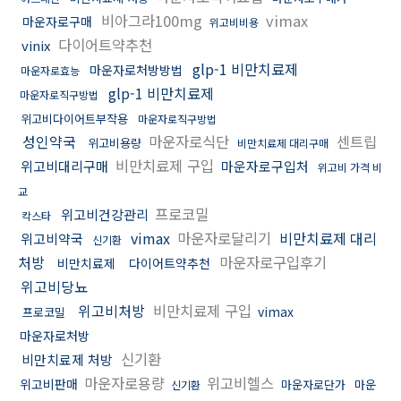
비아그라100mg
vimax
마운자로구매
위고비비용
다이어트약추천
vinix
glp-1 비만치료제
마운자로처방방법
마운자로효능
glp-1 비만치료제
마운자로직구방법
위고비다이어트부작용
마운자로직구방법
성인약국
마운자로식단
센트립
위고비용량
비만치료제 대리구매
비만치료제 구입
위고비대리구매
마운자로구입처
위고비 가격 비
교
프로코밀
위고비건강관리
칵스타
vimax
마운자로달리기
비만치료제 대리
위고비약국
신기환
처방
마운자로구입후기
비만치료제
다이어트약추천
위고비당뇨
위고비처방
비만치료제 구입
vimax
프로코밀
마운자로처방
신기환
비만치료제 처방
마운자로용량
위고비헬스
위고비판매
마운자로단가
마운
신기환