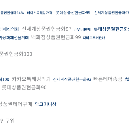
롯데상품권현금화99
신세계상품권현금화9
품권현금화94%
페이스북해킹가격
신세계상품권현금화97
롯데상품권현금화
터해킹의뢰
라우터판매
백화점상품권현금화99
가상화폐선물거래
다바오포커판매
품권현금화100
카카오톡해킹의뢰
빠른테더송금
f
100
신세계상품권현금화93
롯데상품권현금화90
상품권테더구매
망고머니상
인구입