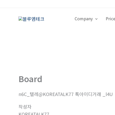
콘
텐
츠
Company
Pric
로
건
너
뛰
기
Board
n6C_텔레@KOREATALK77 톡아이디거래 _l4U
작성자
KOREATALK77