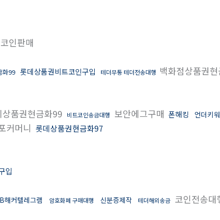
플코인판매
백화점상품권현
롯데상품권비트코인구입
화99
테더무통 테더전송대행
상품권현금화99
보안에그구매
폰해킹
언더키워
비트코인송금대행
포커머니
롯데상품권현금화97
구입
코인전송대
DB해커텔레그램
신분증제작
암호화폐 구매대행
테더해외송금