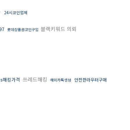
24시코인업체
7
블랙키워드 의뢰
97
롯데상품권코인구입
쓰레드해킹
ds해킹가격
안전한라우터구매
해외카톡생성