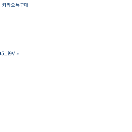
카카오톡구매
_i9V
»