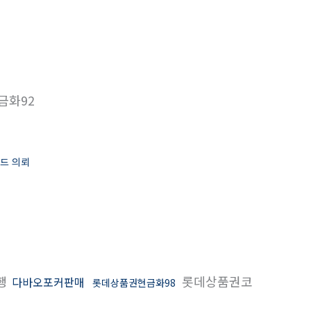
금화92
드 의뢰
행
롯데상품권코
다바오포커판매
롯데상품권현금화98