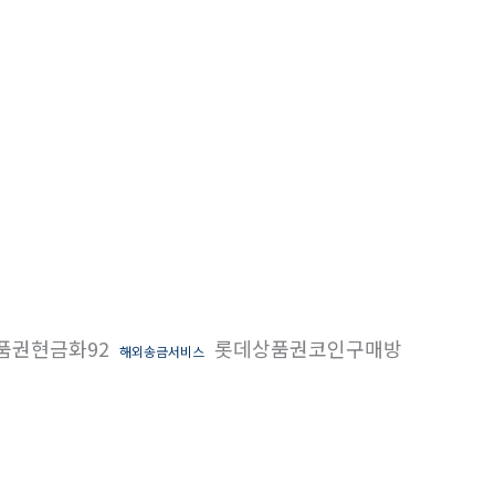
품권현금화92
롯데상품권코인구매방
해외송금서비스