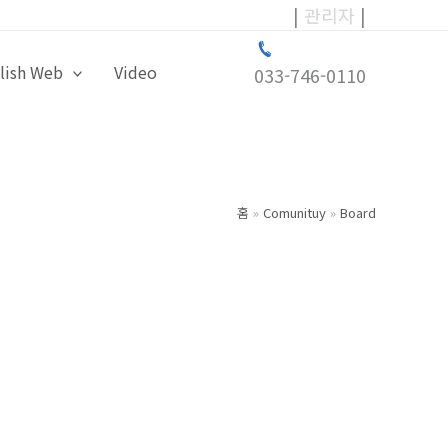
|
관리자
|
lish Web
Video
033-746-0110
홈
Comunituy
Board