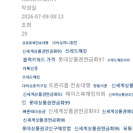
작성일
2026-07-09 08:13
조회
29
다바오머니환전
암호화폐전송대행
쓰레드해킹
신세계상품권현금화90
롯데상품권현금화97
블랙키워드 가격
쓰레드해킹의뢰
카톡인증
쓰레드해킹
트론리플 전송대행
신세계상품
다바오포커구입
쌍둥이폰
페이스북해킹의뢰
신세계상품권현금화92
신세계상품권코
법
롯데상품권현금화99
신세계상품권현금화93
신세계상품권매
빠른테더송금
신세계상품권현금화98
롯데상품권코인구매방법
신세계상품권현금화96
유튜