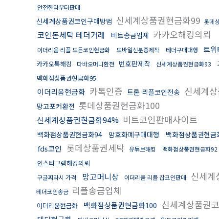
안전한라우터판매
신세계상품권현금화99
신세계상품권코인구매방법
롯데상
카카오해킹의뢰
코인돈세탁 테더거래
비트송금업체
트위
이더리움 리플 모든코인현금화
모바일신분증제작
테더구매대행
번호판제작
카카오톡해킹
다바오머니환전
신세계상품권현금화93
백화점상품권현금화95
카톡인증
신세계상
이더리움현금화
트론 리플코인전송
롯데상품권현금화100
망고포커환전
비트코인판매사이트
신세계상품권현금화94%
백화점상품권현금화94
암호화폐구매대행
백화점상품권현금화
롯데상품권세탁
fds코인
유튜브해킹
백화점상품권현금화92
인스타그램해킹의뢰
신세계
망고머니상
구글찌라시 가격
이더리움 리플 잡코인판매
리플송금업체
테더코인송금
신세계상품권코
백화점상품권현금화100
이더리움현금화