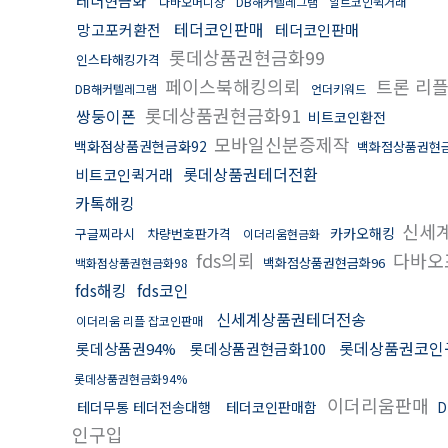
테더현금화
다바오머니상
DB해커텔레그램
알트코인퀵거래
테더코인판매
망고포커환전
테더코인판매
롯데상품권현금화99
인스타해킹가격
페이스북해킹의뢰
트론 리
DB해커텔레그램
언더키워드
롯데상품권현금화91
쌍둥이폰
비트코인환전
모바일신분증제작
백화점상품권현금화92
백화점상품권현금
롯데상품권테더전환
비트코인퀵거래
카톡해킹
신세계
카카오해킹
구글찌라시
차량번호판가격
이더리움현금화
fds의뢰
다바오
백화점상품권현금화96
백화점상품권현금화98
fds해킹
fds코인
신세계상품권테더전송
이더리움 리플 잡코인판매
롯데상품권코인
롯데상품권94%
롯데상품권현금화100
롯데상품권현금화94%
이더리움판매
테더무통 테더전송대행
테더코인판매함
인구입