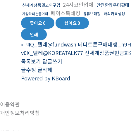
24시코인업체
안전한라우터판매
신세계상품권코인구입
페이스북해킹
유튜브해킹
해외카톡생성
가상화폐선물거래
좋아요
0
싫어요
0
인쇄
«
r4Q_텔레@fundwash 테더트론구매대행_h9H
v0X_텔레@KOREATALK77 신세계상품권현금화95
목록보기
답글쓰기
글수정
글삭제
Powered by KBoard
이용약관
개인정보처리방침