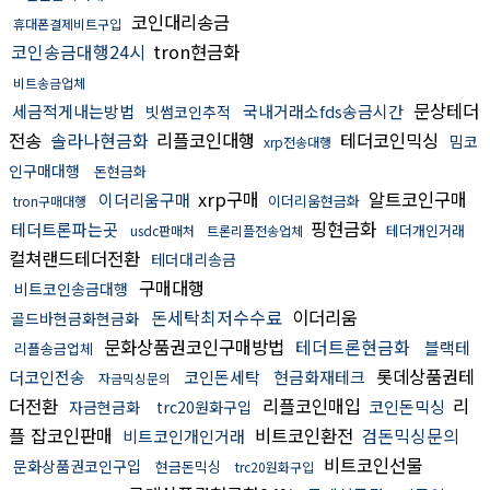
코인대리송금
휴대폰결제비트구입
코인송금대행24시
tron현금화
비트송금업체
문상테더
세금적게내는방법
국내거래소fds송금시간
빗썸코인추적
전송
솔라나현금화
리플코인대행
테더코인믹싱
밈코
xrp전송대행
인구매대행
돈현금화
xrp구매
알트코인구매
이더리움구매
이더리움현금화
tron구매대행
핑현금화
테더트론파는곳
테더개인거래
usdc판매처
트론리플전송업체
컬쳐랜드테더전환
테더대리송금
구매대행
비트코인송금대행
돈세탁최저수수료
이더리움
골드바현금화현금화
문화상품권코인구매방법
테더트론현금화
블랙테
리플송금업체
롯데상품권테
더코인전송
코인돈세탁
현금화재테크
자금믹싱문의
더전환
리플코인매입
리
코인돈믹싱
자금현금화
trc20원화구입
플 잡코인판매
비트코인환전
검돈믹싱문의
비트코인개인거래
비트코인선물
문화상품권코인구입
현금돈믹싱
trc20원화구입