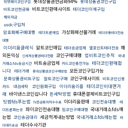
롯데상품권현금화94%
롯데상품권코인구입
위챗페이코인구입
비트코인판매사이트
테더코인이체구입
비트코인현금화
해외자금
usdc구입처
가상화폐선물거래
암호화폐구매대행
테더트론매입
테더무통테더전송
대행
이더리움클레식
알트코인매입
해
테더송금업체
엘포인트테더전송
외돈믹싱
코인구매대행
업비트코인추적
국내
신세계상품권테더전환
비트송금업체
테더코인판매합
거래소fds송금시간
카드코인충전가능
니다
모든코인구입가능
테더거래
롯데상품권코인구매방법
코인구매사이트
문화상품권비트구입
알트코인구매
비트코인신용
테더코인비대면거
코인원화구입
이더리움리플
카드
대검세탁
래
바이낸스코인삽니다
돈세탁방법
휴대폰결제비트코인구입
빗썸fds푸는법
이더리움판매
코인전송대행
테
fx현금화최저수수료
파이코인전송대행
국내거래소fds깨
밈코인구매대행
더트론파는곳
는법
세금적게내는방법
국내거래소fds깨는법
코인송금대리
테
테더수사기관
더대리송금