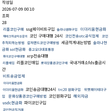
작성일
2026-07-09 00:10
조회
28
ssg페이비트구입
이더리움현금화
리플코인구매
솔라나원화구입
코인 구매대행 24시
코인전송otc공식업체
코인
재테크자금믹싱문의
세금적게내는방법
솔라나현
추적피하는방법
컬쳐랜드코인구매방법
금화 sol현금화
중고오다대포통장
xrp전송대행
파이코인구매대행
리플코인매입
국내거래소fds출금시
리플매입
롯데상품권코인구매
간
비트송금업체
이더리움현금화
코인송금대행24시
trc20 원화구입
위쳇페이테더구
이더리움현금화
코인원화구입
해외자금
문화상품권코인구매방법
입
usdc현금화
파이코인구입
코인현금직거래