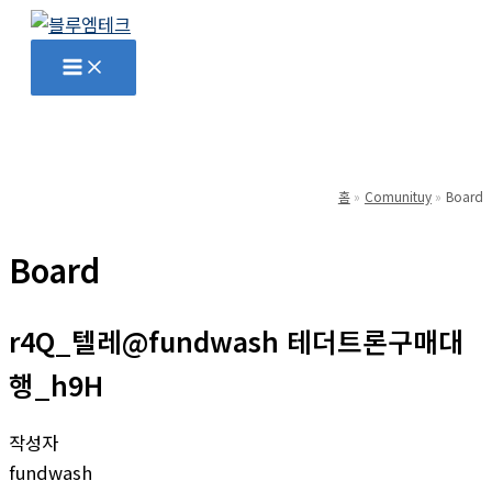
콘
텐
Main
Menu
츠
로
건
너
뛰
홈
Comunituy
Board
기
Board
r4Q_텔레@fundwash 테더트론구매대
행_h9H
작성자
fundwash