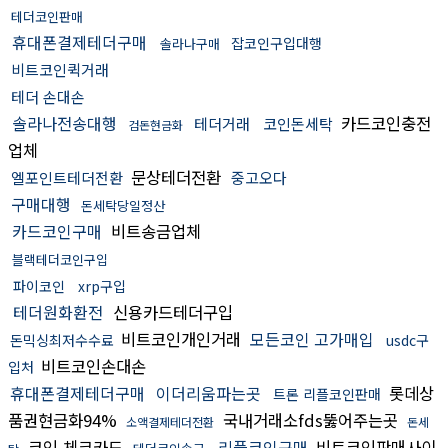
테더코인판매
휴대폰결제테더구매
잡코인구입대행
솔라나구매
비트코인퀵거래
테더 손대손
솔라나전송대행
카드코인충전
테더거래
코인돈세탁
검돈현금화
업체
문상테더전환
엘포인트테더전환
중고오다
구매대행
돈세탁당일정산
카드코인구매
비트송금업체
블랙테더코인구입
파이코인
xrp구입
테더원화환전
신용카드테더구입
비트코인개인거래
모든코인 고가매입
돈믹싱최저수수료
usdc구
비트코인손대손
입처
휴대폰결제테더구매
이더리움파는곳
롯데상
트론 리플코인판매
품권현금화94%
국내거래소fds뚫어주는곳
소액결제테더전환
돈세
코인 체크카드
리플코인구매
비트코인판매사이