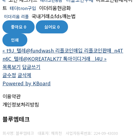
테더코인송금
탁
트
이더리움현금화
테더tron구입
국내거래소fds깨는법
이더리움 리플
좋아요
0
싫어요
0
인쇄
«
t9J_텔레@fundwash 리플코인매입 리플코인판매_n4T
n6C_텔레@KOREATALK77 톡아이디거래 _l4U
»
목록보기
답글쓰기
글수정
글삭제
Powered by KBoard
이용약관
개인정보처리방침
블루엠테크
회사명: 블루엠테크 대표자: 채희천
사업자등록번호:
224-09-43030