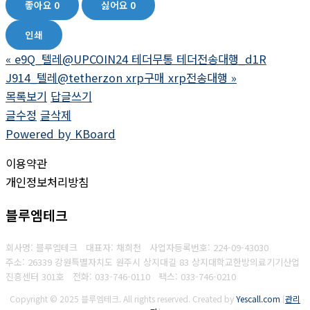
좋아요
0
싫어요
0
인쇄
«
e9Q_텔레@UPCOIN24 테더무통 테더전송대행_d1R
J914_텔레@tetherzon xrp구매 xrp전송대행
»
목록보기
답글쓰기
글수정
글삭제
Powered by KBoard
이용약관
개인정보처리방침
블루엠테크
회사명: 블루엠테크 대표자: 채희천
사업자등록번호:
224-09-43030
주소: 26339 강원특별자치도 원주시 상지대길 83 상지대학교한방의료기기산업
진흥센터 301호
전화: 033-746-0110
팩스:
033-746-0210
Copyright © 2025 블루엠테크. All rights reserved.
Created by
Yescall.com
[
관리