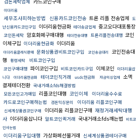
카드코인구매
검돈세탁업체
이더리움
세무조사피하는방법
신용카드코인전송
트론 리플 전송업체
도
이더리움현금화
중고오다대포통장
난신용카드코인구입
테더송금업체
암호화폐구매대행
코인
코인돈세탁
트론리플전송대행
테더전송대행
이체구입
이더리움
이더리움현금화
코인전송대
문화상품권비트코인구입
이더리움클레식판매
코인송금대리
행
비트코인구입
횡령세탁
파이코인구입
이체코인
코인구매대행
비트코인카드구입
이더리움삽
소액
테더코인직거래
니다
usdc현금화
이더리움현금화
자금믹싱업체
결제테더전환
국내거래소fds해결방법
리플코인대행
코인이체
이더리움수수료
모든코인고가매입
카드로코인구매하는법
이더리움 리플코인구매
검돈믹싱문의
이더리움 리플코인구매
재정거래세탁대행
신세계상품권코인구매
사
이더리움삽니다
국내거래소fds깨는법
알트코인퀵거래
비트코
인사는법
이더리움구입대행
가상화폐선물거래
신세계상품권테더구매