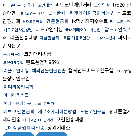
비트코인개인거래
trc20 전
코인믹싱
신용카드코인대행
테더 손대손
송대행
위챗페이현금화하는법
비트코
블테판매
테더코인판매함
인현금화
검돈현금화
fx믹싱최저수수료
비트코인구입
테더코인매입
비트코인믹싱
알트코인퀵거
비트코인사는방법
국내거래소fds깨는법
래
리플전송대행
파이코
자금현금화
트론 리플코인판매
usdc구입처
인사는곳
코인대리송금
돈세탁문의
핸드폰결제85%
코인이체구입
컬쳐랜드비트코인구입
리플코인매입
해외선물현금인출
xrp구입
문상코인구입
이더리움현금화
이더리움리플
이더리움파는곳
usdc판매처
비트코인현금화
휴대폰결제
세무조사피하는방법
모든코인구입
테더전송
코인전송대행
테더코인비대면거래
롯데상품권테더전송
장외거래소