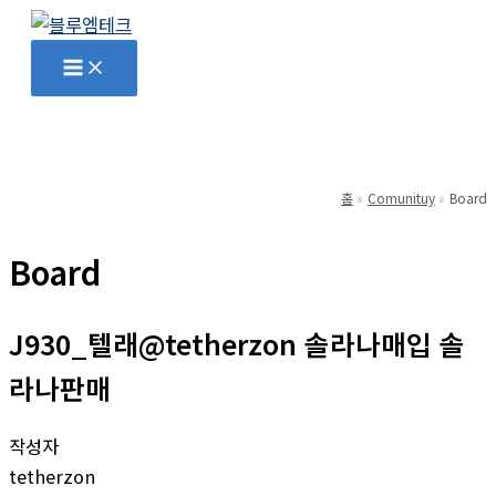
콘
텐
Main
Menu
츠
로
건
너
뛰
홈
Comunituy
Board
기
Board
J930_텔래@tetherzon 솔라나매입 솔
라나판매
작성자
tetherzon