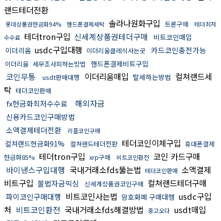
랜드테더전환
솔라나원화구입
트론구매
롯데상품권현금화94%
핸드폰결제세탁
테더최저
테더tron구입
신세계상품권테더구매
비트코인매입
수수료
usdc구입대행
카드코인충전가능
이더리움
이더리움클레식사는곳
핸드폰결제비트구입
이더리움
세무조사피하는방법
코인무통
이더리움매입
컬쳐랜드세
탈세하는방법
usdt판매대행
탁
테더코인판매
해외자금
fx현금화최저수수료
신용카드코인구매방법
소액결제테더전환
리플코인구매
테더코인이체구입
컬쳐랜드현금화91%
컬쳐랜드테더전환
휴대폰결제
테더tron구입
코인 카드구매
현금화85%
xrp구매
비트코인환전
바이낸스구입대행
국내거래소fds뚫는법
소액결제
테더코인판매
비트구입
컬쳐랜드테더구매
불법자금믹싱
신세계상품권코인구매
비트코인사는법
usdc구입
파이코인구매대행
암호화폐 구매대행
처
비트코인환전
국내거래소fds해결방법
usdt매입
중고오다