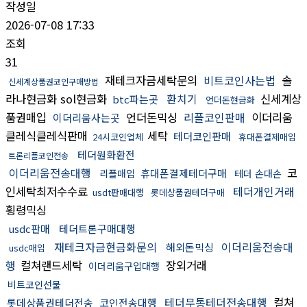
작성일
2026-07-08 17:33
조회
31
재테크자금세탁문의
비트코인사는법
솔
신세계상품권코인구매방법
라나현금화 sol현금화
환치기
신세계상
btc파는곳
언더돈현금화
품권매입
언더돈믹싱
리플코인판매
이더리움
이더리움사는곳
클레식클레식판매
세탁
테더코인판매
24시코인업체
휴대폰결제매입
테더원화환전
트론리플코인전송
이더리움전송대행
코
휴대폰결제테더구매
리플매입
테더 손대손
인세탁최저수수료
테더개인거래
usdt판매대행
롯데상품권테더구매
횡령믹싱
usdc판매
테더트론구매대행
재테크자금현금화문의
이더리움전송대
해외돈믹싱
usdc매입
행
컬쳐랜드세탁
장외거래
이더리움구입대행
비트코인선물
테더무통테더전송대행
컬쳐
롯데상품권테더전송
코인전송대행