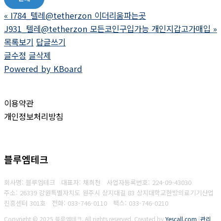
«
I784_텔레@tetherzon 이더리움파는곳
J931_텔레@tetherzon 모든코인구입가능 개인지갑고가매입
»
목록보기
답글쓰기
글수정
글삭제
Powered by KBoard
이용약관
개인정보처리방침
블루엠테크
회사명: 블루엠테크 대표자: 채희천
사업자등록번호:
224-09-43030
주소: 26339 강원특별자치도 원주시 상지대길 83 상지대학교한방의료기기산업
진흥센터 301호
전화: 033-746-0110
팩스:
033-746-0210
Copyright © 2025 블루엠테크. All rights reserved.
Created by
Yescall.com
[
관리