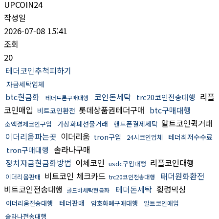
UPCOIN24
작성일
2026-07-08 15:41
조회
20
테더코인추척피하기
자금세탁업체
btc현금화
코인돈세탁
리플
trc20코인전송대행
테더트론구매대행
코인매입
롯데상품권테더구매
btc구매대행
비트코인환전
알트코인퀵거래
가상화폐선물거래
핸드폰결제세탁
소액결제코인구입
이더리움파는곳
이더리움
tron구입
테더최저수수료
24시코인업체
솔라나구매
tron구매대행
정치자금현금화방법
이체코인
리플코인대행
usdc구입대행
비트코인 체크카드
태더원화환전
이더리움판매
trc20코인전송대행
비트코인전송대행
테더돈세탁
횡령믹싱
골드바세탁현금화
테더판매
이더리움전송대행
암호화폐구매대행
알트코인매입
솔라나전송대행