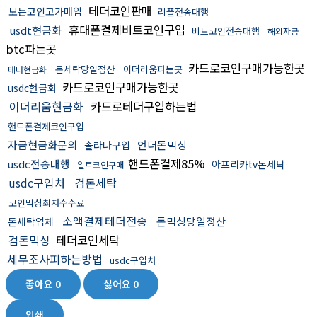
테더코인판매
모든코인고가매입
리플전송대행
휴대폰결제비트코인구입
usdt현금화
비트코인전송대행
해외자금
btc파는곳
카드로코인구매가능한곳
돈세탁당일정산
이더리움파는곳
테더현금화
카드로코인구매가능한곳
usdc현금화
이더리움현금화
카드로테더구입하는법
핸드폰결제코인구입
자금현금화문의
언더돈믹싱
솔라나구입
핸드폰결제85%
usdc전송대행
아프리카tv돈세탁
알트코인구매
usdc구입처
검돈세탁
코인믹싱최저수수료
소액결제테더전송
돈믹싱당일정산
돈세탁업체
검돈믹싱
테더코인세탁
세무조사피하는방법
usdc구입처
좋아요
0
싫어요
0
인쇄