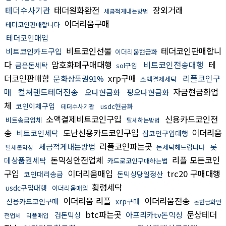
테더수사기관
태더원화환전
장외거래
세금적게내는방법
이더리움구매
테더코인판매합니다
테더코인매입
비트코인선물
테더코인판매합니
비트코인카드구입
이더리움현금화
다
암호화폐구매대행
비트코인전송대행
테
금은돈세탁
sol구입
더코인판매함
xrp구매
리플코인구
문화상품권91%
소액결제세탁
매
컬쳐랜드테더전송
자금현금화업
오다현금화
핑오다현금화
체
코인이체구입
usdc현금화
테더수사기관
소액결제비트코인구입
신용카드코인전
비트송금업체
탈세하는방법
송
도난신용카드코인구입
이더리움
비트코인세탁
잡코인구입대행
리플코인파는곳
세금적게내는방법
롯
돈세탁해드립니다
탈세돈믹싱
돈믹싱안전업체
리플 모든코인
데상품권세탁
카드로코인구매하는법
구입
이더리움매입
trc20 구매대행
코인대리송금
돈믹싱당일정산
횡령세탁
usdc구입대행
이더리움매입
이더리움 리플
이더리움전송
신용카드코인구매
xrp구매
돈현금화안
btc파는곳
문상테더
아프리카tv돈믹싱
검돈믹싱
전업체
리플매입