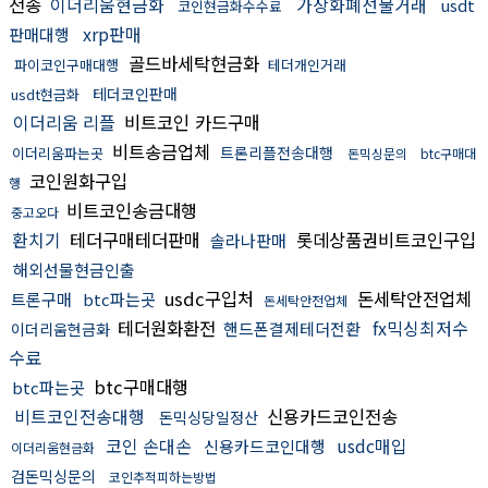
전송
이더리움현금화
가상화폐선물거래
usdt
코인현금화수수료
xrp판매
판매대행
골드바세탁현금화
파이코인구매대행
테더개인거래
테더코인판매
usdt현금화
이더리움 리플
비트코인 카드구매
비트송금업체
트론리플전송대행
이더리움파는곳
돈믹싱문의
btc구매대
코인원화구입
행
비트코인송금대행
중고오다
환치기
테더구매테더판매
롯데상품권비트코인구입
솔라나판매
해외선물현금인출
usdc구입처
돈세탁안전업체
트론구매
btc파는곳
돈세탁안전업체
테더원화환전
fx믹싱최저수
핸드폰결제테더전환
이더리움현금화
수료
btc구매대행
btc파는곳
비트코인전송대행
신용카드코인전송
돈믹싱당일정산
코인 손대손
usdc매입
신용카드코인대행
이더리움현금화
검돈믹싱문의
코인추적피하는방법