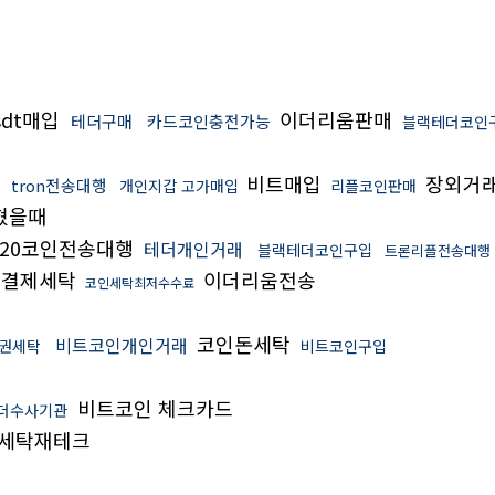
sdt매입
이더리움판매
테더구매
카드코인충전가능
블랙테더코인
행
비트매입
장외거
tron전송대행
개인지갑 고가매입
리플코인판매
혔을때
c20코인전송대행
테더개인거래
블랙테더코인구입
트론리플전송대행
폰결제세탁
이더리움전송
코인세탁최저수수료
코인돈세탁
비트코인개인거래
권세탁
비트코인구입
비트코인 체크카드
더수사기관
세탁재테크