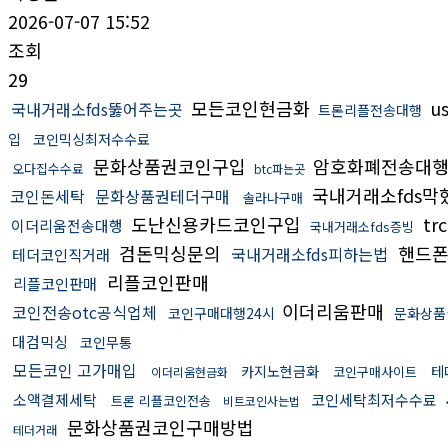
2026-07-07 15:52
조회
29
모든코인현금화
u
국내거래소fds뚫어주는곳
트론리플전송대행
입
코인믹싱최저수수료
문화상품권코인구입
암호화폐전송대
오다집수수료
btc파는곳
국내거래소fds막
코인돈세탁
문화상품권테더구매
솔라나구매
도난신용카드코인구입
tr
이더리움전송대행
국내거래소fds증빙
검돈믹싱문의
핸드
국내거래소fds피하는법
테더코인직거래
리플코인판매
리플코인판매
이더리움판매
코인전송otc공식업체
코인구매대행24시
문화상품
대검믹싱
코인무통
모든코인 고가매입
카지노현금화
테
코인구매사이트
이더리움현금화
소액결제세탁
코인세탁최저수수료
트론 리플코인전송
비트코인사는법
문화상품권코인구매방법
테더거래