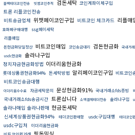
검돈세탁
코인계좌이체구입
블랙테더코인전송
빗썸코인추적
트론 리플코인전송
위챗페이코인구입
리플매
비트송금업체
비트코인 체크카드
ssg페이세탁
호화폐구매대행
리플매입
비트코인매입
검돈현금화
돈현금화당일정산
코인송금대리
국내거래
솔라나구입
usdc현금화
이더리움현금화
정치자금현금화방법
알리페이코인구입
롯데상품권현금화94%
돈세탁방법
비트코인
비트코인송금대행
문상현금화91%
자금세탁문의
국내거래소fds증빙
이더리움수수료
트론삽니다
국내거래소fds송금시간
솔라나구입
소액결제테더전송
현금돈세탁
솔라나매입 솔라나판매
신세계상품권현금화94%
usdc구입대행
테더코인판매함
테더코인
usdc구입처
이더리움현금화
핑돈믹싱
비트코인퀵거래