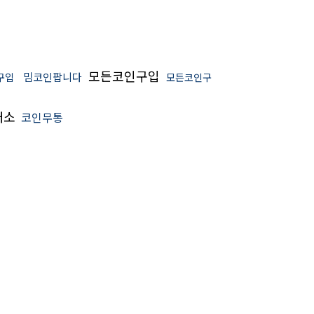
모든코인구입
밈코인팝니다
구입
모든코인구
래소
코인무통