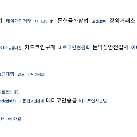
입
돈현금화방법
장외거래소
테더개인거래
테더코인매입
usdc판매
카드코인구매
돈믹싱안전업체
비트코인현금화
이
소fds송금시간
송금대행
골드바세탁현금화
비트코인매입
테더코인송금
비트코인사는법
usdc판매처
리플 잡코인판매
xrp매입
판매