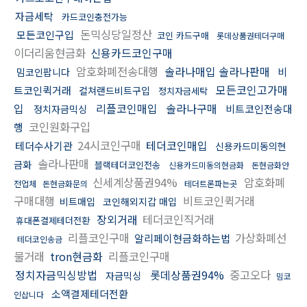
자금세탁
카드코인충전가능
돈믹싱당일정산
모든코인구입
코인 카드구매
롯데상품권테더구매
이더리움현금화
신용카드코인구매
암호화폐전송대행
솔라나매입 솔라나판매
비
밈코인팝니다
모든코인고가매
트코인퀵거래
컬쳐랜드비트구입
정치자금세탁
입
리플코인매입
솔라나구매
비트코인전송대
정치자금믹싱
코인원화구입
행
24시코인구매
테더코인매입
테더수사기관
신용카드미동의현
솔라나판매
금화
블랙테더코인전송
신용카드미동의현금화
돈현금화안
신세계상품권94%
암호화폐
전업체
돈현금화문의
테더트론파는곳
구매대행
비트코인퀵거래
비트매입
코인해외지갑 매입
장외거래
테더코인직거래
휴대폰결제테더전환
리플코인구매
가상화폐선
알리페이현금화하는법
테더코인송금
물거래
tron현금화
리플코인구매
정치자금믹싱방법
롯데상품권94%
중고오다
자금믹싱
밈코
소액결제테더전환
인삽니다