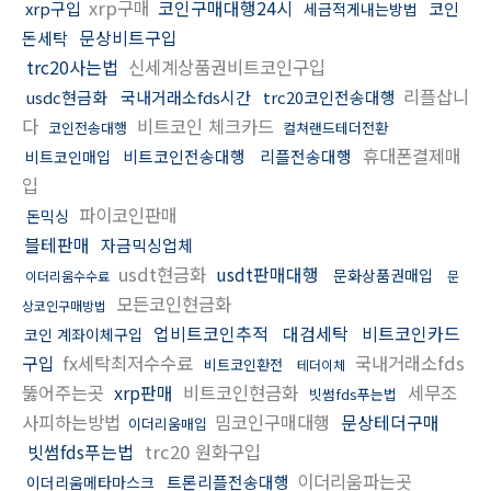
xrp구매
코인구매대행24시
xrp구입
코인
세금적게내는방법
문상비트구입
돈세탁
trc20사는법
신세계상품권비트코인구입
리플삽니
usdc현금화
국내거래소fds시간
trc20코인전송대행
다
비트코인 체크카드
코인전송대행
컬쳐랜드테더전환
휴대폰결제매
비트코인전송대행
리플전송대행
비트코인매입
입
파이코인판매
돈믹싱
블테판매
자금믹싱업체
usdt현금화
usdt판매대행
문화상품권매입
이더리움수수료
문
모든코인현금화
상코인구매방법
업비트코인추적
대검세탁
비트코인카드
코인 계좌이체구입
구입
fx세탁최저수수료
국내거래소fds
비트코인환전
테더이체
뚫어주는곳
xrp판매
비트코인현금화
세무조
빗썸fds푸는법
사피하는방법
밈코인구매대행
문상테더구매
이더리움매입
빗썸fds푸는법
trc20 원화구입
이더리움파는곳
트론리플전송대행
이더리움메타마스크