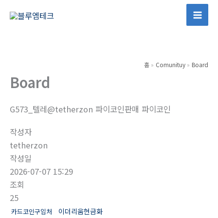
콘
텐
Mai
츠
Men
로
건
홈
Comunituy
Board
너
Board
뛰
기
G573_텔레@tetherzon 파이코인판매 파이코인
작성자
tetherzon
작성일
2026-07-07 15:29
조회
25
이더리움현금화
카드코인구입처