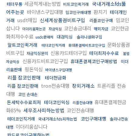
세금적게내는방법
국내거래소fds뚫
테더무통
비트코인퀵거래
어주는곳
바이낸스구입대행
환치기
테더개인
밈코인구매대행
usdt매입
신세계상품권비트구입
밈코인
거래
리플코인구매
삽니다
코인송금대리
코인현금
해외자금
이더리움파는곳
자금믹싱
화최저수수료
대검믹싱
솔라나원화구입
usdc판매처
문화상품권
알트코인퀵거래
테더코인직거래
휴대폰결제비트코인구입
비트구입
신용카드테더구입
테더최저수수료
자금믹싱문의
불법
신용카드비트코인구입
휴대폰결제코인구매방법
이더
자금믹싱
핑돈믹싱
리움판매
바이낸스구입대행
리플 잡코인판매
테더현금화
tron전송대행
장외거래소
트론리플 전송
리플 잡코인판매
대행
코인 손대손
휴대폰결제현금
돈세탁수수료최저
테더코인믹싱
리플전송대행
화85%
세무조사피하는방법
코인전송대행
코인구매대행
테더코인직거래
국내거래소fds피하는법
솔라나전송
이더리움삽니다
대행
카드로코인구매하는법