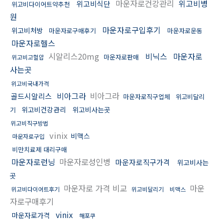
마운자로건강관리
위고비병
위고비식단
위고비다이어트약추천
원
마운자로구입후기
위고비처방
마운자로구매후기
마운자로운동
마운자로헬스
시알리스20mg
비닉스
마운자로
마운자로판매
위고비고혈압
사는곳
위고비국내가격
비아그라
비아그라
골드시알리스
마운자로직구업체
위고비달리
위고비건강관리
위고비사는곳
기
위고비직구방법
vinix
비맥스
마운자로구입
비만치료제 대리구매
마운자로런닝
마운자로성인병
마운자로직구가격
위고비사는
곳
마운자로 가격 비교
마운
위고비다이어트후기
위고비달리기
비맥스
자로구매후기
vinix
마운자로가격
해포쿠