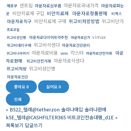
센트립
마운자로국내가격
마운자로심부름
마운자로파는
해포쿠
비만치료제 구입
비만치료제
마운자로정품판매
곳
비맥스
비만치료제 구매
위고비처방방법
위고비단가
마운자로직구
프로코밀
vimax
마운자로다이어트약추천
위고비성인병
마운자로단가
위고비삭센다
위고비대리구매
마운자로건강관리
마운자로비용
칵스타
마운
위고비나무위키
vinix
마운자로안전거래
마운자로삭센다
자로판매
위고비안전거래
위고비성인병
위고비처방
마운자로건강
좋아요
0
싫어요
0
인쇄
«
B522_텔래@tetherzon 솔라나매입 솔라나판매
k5E_텔레@CASHFILTER365 비트코인전송대행_d1E
»
목록보기
답글쓰기