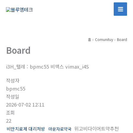
콘
텐
Mai
츠
Men
로
건
홈
Comunituy
Board
너
Board
뛰
기
i3H_텔레 : bpmc55 비맥스 vimax_i4S
작성자
bpmc55
작성일
2026-07-02 12:11
조회
22
위고비다이어트약추천
비만치료제 대리처방
마운자로약국