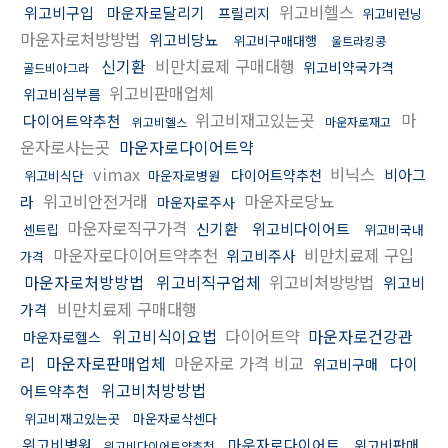
위고비헬스
위고비구입
마운자로달리기
프릴리지
위고비런닝
마운자로처방방법
위고비당뇨
위고비구매대행
울트라킹콩
신기환
비만치료제 구매대행
위고비약국가격
골드비아그라
위고비판매업체
위고비심부름
위고비재고있는곳
마
다이어트약추천
위고비헬스
마운자로재고
운자로사는곳
마운자로다이어트약
vimax
비닉스
비아그
다이어트약추천
위고비식단
마운자로병원
위고비안전거래
마운자로당뇨
라
마운자로주사
마운자로직구가격
신기환
위고비다이어트
센트립
위고비국내
마운자로다이어트약추천
비만치료제 구입
위고비주사
가격
마운자로처방방법
위고비직구업체
위고비처방방법
위고비
비만치료제 구매대행
가격
위고비식이요법
다이어트약
마운자로건강관
마운자로헬스
리
마운자로판매업체
마운자로 가격 비교
다이
위고비구매
위고비처방방법
어트약추천
위고비재고있는곳
마운자로삭센다
위고비병원
마운자로다이어트
위고비판매
위고비다이어트약추천