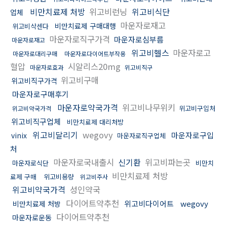
비만치료제 처방
위고비런닝
위고비식단
업체
마운자로재고
비만치료제 구매대행
위고비삭센다
마운자로직구가격
마운자로심부름
마운자로재고
위고비헬스
마운자로고
마운자로대리구매
마운자로다이어트부작용
혈압
시알리스20mg
마운자로효과
위고비직구
위고비구매
위고비직구가격
마운자로구매후기
마운자로약국가격
위고비나무위키
위고비구입처
위고비약국가격
위고비직구업체
비만치료제 대리처방
위고비달리기
wegovy
마운자로구입
vinix
마운자로직구업체
처
마운자로국내출시
신기환
위고비파는곳
마운자로식단
비만치
비만치료제 처방
료제 구매
위고비용량
위고비주사
위고비약국가격
성인약국
다이어트약추천
위고비다이어트
wegovy
비만치료제 처방
다이어트약추천
마운자로운동