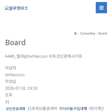
콘
텐
Mai
츠
Men
로
건
홈
Comunituy
Board
너
Board
뛰
기
A449_텔레@tetherzon 비트코인판매사이트
작성자
tetherzon
작성일
2026-07-01 19:33
조회
31
신세계상품권세탁
테더개인
이더리움구입대행
코인전송대행