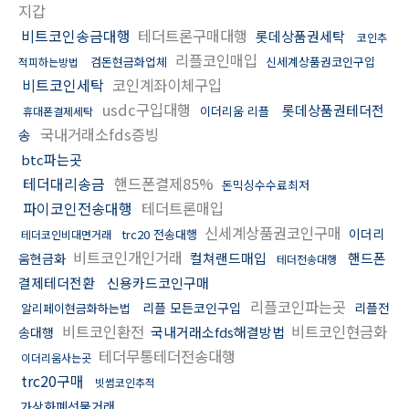
지갑
비트코인송금대행
테더트론구매대행
롯데상품권세탁
코인추
리플코인매입
검돈현금화업체
신세계상품권코인구입
적피하는방법
비트코인세탁
코인계좌이체구입
usdc구입대행
롯데상품권테더전
이더리움 리플
휴대폰결제세탁
국내거래소fds증빙
송
btc파는곳
테더대리송금
핸드폰결제85%
돈믹싱수수료최저
파이코인전송대행
테더트론매입
신세계상품권코인구매
이더리
trc20 전송대행
테더코인비대면거래
비트코인개인거래
컬쳐랜드매입
핸드폰
움현금화
테더전송대행
결제테더전환
신용카드코인구매
리플코인파는곳
리플 모든코인구입
리플전
알리페이현금화하는법
비트코인환전
비트코인현금화
국내거래소fds해결방법
송대행
테더무통테더전송대행
이더리움사는곳
trc20구매
빗썸코인추적
가상화폐선물거래