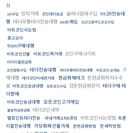
화
장외거래
솔라나원화구입
trc20전송대
코인대리송금
sol구입
행
테더무통테더전송대행
usdc매입
도난신용카드코인구입
비트코인사는법
중고오다
tron구매대행
코인구매사이트
비트코인퀵거래
비트코인선물
이더리움현금화
테더전송대행
구
코인원화구입
테더무통테더전송대행
비트코인 손대손
매대행
현금화재테크
돈현금화최저수수
테더코인비대면거래
료
검돈현금화문의
테더구매 테
비트코인송금대행
모든코인구입
더판매
모든코인고가매입
비트코인송금대행
테더코인세탁
불법자금현금화
비트코인사는방법
엘포인트테더전송
트론
국내거래소fds증빙
가상화폐선물거래
리플전송대행
돈세탁방법
돈현금화방법