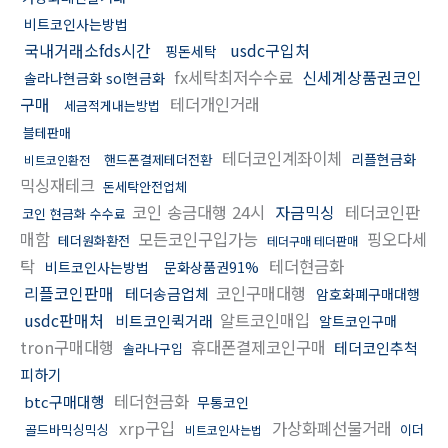
비트코인사는방법
국내거래소fds시간
usdc구입처
핑돈세탁
fx세탁최저수수료
신세계상품권코인
솔라나현금화 sol현금화
구매
테더개인거래
세금적게내는방법
블테판매
테더코인계좌이체
리플현금화
핸드폰결제테더전환
비트코인환전
믹싱재테크
돈세탁안전업체
코인 송금대행 24시
자금믹싱
테더코인판
코인 현금화 수수료
매함
모든코인구입가능
핑오다세
테더원화환전
테더구매 테더판매
탁
테더현금화
비트코인사는방법
문화상품권91%
리플코인판매
코인구매대행
테더송금업체
암호화폐구매대행
usdc판매처
알트코인매입
비트코인퀵거래
알트코인구매
tron구매대행
휴대폰결제코인구매
테더코인추척
솔라나구입
피하기
테더현금화
btc구매대행
무통코인
xrp구입
가상화폐선물거래
골드바믹싱믹싱
이더
비트코인사는법