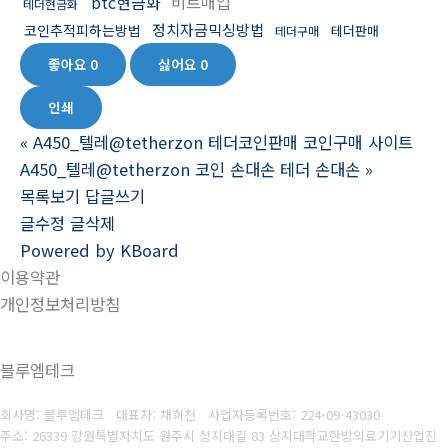
btc현금화
비트매입
테더현금화
정치자금믹싱방법
코인추적피하는방법
테더판매
테더구매
좋아요
0
싫어요
0
인쇄
«
A450_텔레@tetherzon 테더코인판매 코인구매 사이트
A450_텔레@tetherzon 코인 손대손 테더 손대손
»
목록보기
답글쓰기
글수정
글삭제
Powered by KBoard
이용약관
개인정보처리방침
블루엠테크
회사명: 블루엠테크 대표자: 채희천
사업자등록번호:
224-09-43030
주소: 26339 강원특별자치도 원주시 상지대길 83 상지대학교한방의료기기산업진