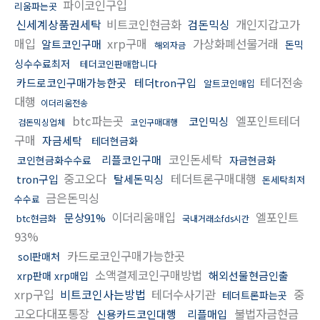
파이코인구입
리움파는곳
신세계상품권세탁
비트코인현금화
검돈믹싱
개인지갑고가
매입
xrp구매
가상화폐선물거래
알트코인구매
돈믹
해외자금
싱수수료최저
테더코인판매합니다
테더전송
카드로코인구매가능한곳
테더tron구입
알트코인매입
대행
이더리움전송
btc파는곳
엘포인트테더
코인믹싱
검돈믹싱업체
코인구매대행
구매
자금세탁
테더현금화
코인돈세탁
리플코인구매
코인현금화수수료
자금현금화
중고오다
테더트론구매대행
tron구입
탈세돈믹싱
돈세탁최저
금은돈믹싱
수수료
이더리움매입
엘포인트
문상91%
btc현금화
국내거래소fds시간
93%
카드로코인구매가능한곳
sol판매처
소액결제코인구매방법
해외선물현금인출
xrp판매 xrp매입
xrp구입
비트코인사는방법
테더수사기관
중
테더트론파는곳
고오다대포통장
불법자금현금
신용카드코인대행
리플매입