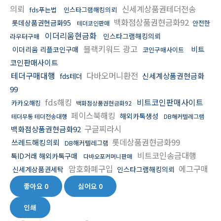
의뢰
신세계상품권테더전송
fds푸는법
인스타그램해킹의뢰
백화점상품권현금화92
롯데상품권현금화95
안전한
테더코인판매
이더리움현금화
인스타그램해킹의뢰
라우터구매
블랙키워드 광고
비트
이더리움 리플코인구매
코인구매사이트
코인판매사이트
테더구매대행
다바오머니환전
신세계상품권현금화
fds테더
99
fds해킹
비트코인판매사이트
카카오해킹
백화점상품권현금화92
페이스북해킹
해외카톡생성
테더무통 테더전송대행
DB해커텔레그램
구글찌라시
백화점상품권현금화92
롯데상품권현금화99
쓰레드해킹의뢰
DB해커텔레그램
비트코인송금대행
톡ID거래 해외카톡구매
다바오포커머니판매
암호화폐구입
에그구매
신세계상품권세탁
인스타그램해킹의뢰
좋아요
0
싫어요
0
인쇄