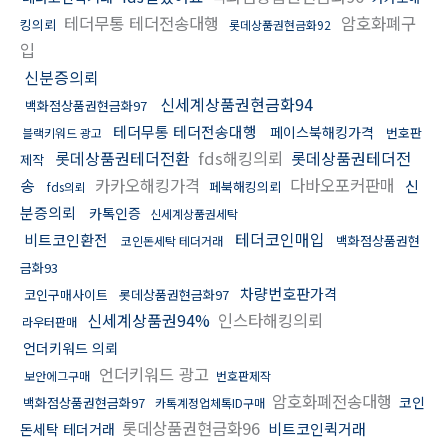
테더무통 테더전송대행
암호화폐구
킹의뢰
롯데상품권현금화92
입
신분증의뢰
신세계상품권현금화94
백화점상품권현금화97
테더무통 테더전송대행
페이스북해킹가격
번호판
블랙키워드 광고
롯데상품권테더전환
fds해킹의뢰
롯데상품권테더전
제작
송
카카오해킹가격
다바오포커판매
신
페북해킹의뢰
fds의뢰
분증의뢰
카톡인증
신세계상품권세탁
테더코인매입
비트코인환전
백화점상품권현
코인돈세탁 테더거래
금화93
차량번호판가격
코인구매사이트
롯데상품권현금화97
신세계상품권94%
인스타해킹의뢰
라우터판매
언더키워드 의뢰
언더키워드 광고
보안에그구매
번호판제작
암호화폐전송대행
코인
백화점상품권현금화97
카톡계정업체톡ID구매
롯데상품권현금화96
비트코인퀵거래
돈세탁 테더거래