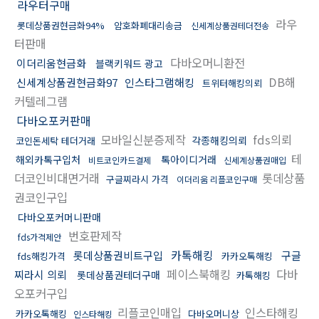
라우터구매
라우
롯데상품권현금화94%
암호화폐대리송금
신세계상품권테더전송
터판매
다바오머니환전
이더리움현금화
블랙키워드 광고
DB해
신세계상품권현금화97
인스타그램해킹
트위터해킹의뢰
커텔레그램
다바오포커판매
모바일신분증제작
fds의뢰
각종해킹의뢰
코인돈세탁 테더거래
테
해외카톡구입처
톡아이디거래
비트코인카드결제
신세계상품권매입
더코인비대면거래
롯데상품
구글찌라시 가격
이더리움 리플코인구매
권코인구입
다바오포커머니판매
번호판제작
fds가격제안
카톡해킹
롯데상품권비트구입
구글
fds해킹가격
카카오톡해킹
페이스북해킹
다바
찌라시 의뢰
롯데상품권테더구매
카톡해킹
오포커구입
리플코인매입
인스타해킹
카카오톡해킹
다바오머니상
인스타해킹