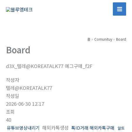
콘
텐
Mai
츠
Men
로
건
홈
Comunituy
Board
너
Board
뛰
기
d3X_텔레@KOREATALK77 에그구매_f2F
작성자
텔레@KOREATALK77
작성일
2026-06-30 12:17
조회
40
해외카톡생성
유튜브영상내리기
톡ID거래 해외카톡구매
알트