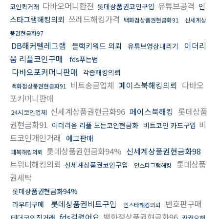
다바오머니환전
유튜브공격
인
롯데상품권코인구입
코인퀵거래
쓰레드해킹가격
스타그램해킹의뢰
백화점상품권현금화91
신세계상
품권현금화97
DB해커텔레그램
이더리
블랙키워드 의뢰
유튜브영상내리기
움 리플코인구매
fds푸는법
다바오포커머니판매
각종해킹의뢰
비트송금업체
페이스북해킹의뢰
다바오
백화점상품권현금화91
포커머니판매
신세계상품권현금화96
페이스북해킹
롯데상품
24시코인업체
권현금화91
비
이더리움 리플 모든코인현금화
비트코인 카드구입
트코인개인거래
에그판매
롯데상품권현금화94%
신세계상품권현금화98
페북해킹의뢰
트위터해킹의뢰
롯데상품
신세계상품권코인구입
인스타그램해킹
권세탁
롯데상품권현금화94%
롯데상품권비트구입
번호판구매
라우터구매
인스타해킹의뢰
fds걸렸어요
백화점상품권현금화96
테더코인직거래
카카오해