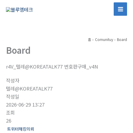
콘
텐
Mai
츠
Men
로
건
홈
Comunituy
Board
너
Board
뛰
기
r4V_텔레@KOREATALK77 번호판구매_v4N
작성자
텔레@KOREATALK77
작성일
2026-06-29 13:27
조회
26
트위터해킹의뢰