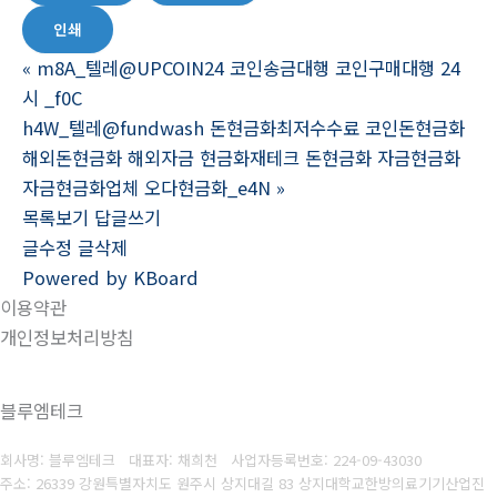
인쇄
«
m8A_텔레@UPCOIN24 코인송금대행 코인구매대행 24
시 _f0C
h4W_텔레@fundwash 돈현금화최저수수료 코인돈현금화
해외돈현금화 해외자금 현금화재테크 돈현금화 자금현금화
자금현금화업체 오다현금화_e4N
»
목록보기
답글쓰기
글수정
글삭제
Powered by KBoard
이용약관
개인정보처리방침
블루엠테크
회사명: 블루엠테크 대표자: 채희천
사업자등록번호:
224-09-43030
주소: 26339 강원특별자치도 원주시 상지대길 83 상지대학교한방의료기기산업진