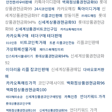
카톡아이디판매
롯데
백화점상품권현금화93
안전한라우터판매
상품권현금화99
카카오해킹
톡아이디거래
신
24시코인업체
세계상품권현금화97
쌍둥이폰
롯데
리플코인판매
쓰레드해킹
상품권현금화94%
신세계상품권현금화93
롯데상품권현금
화98
신세계상품권비트코인구입
카카오톡해킹의뢰
카카오톡구매
테더구매 테더판매
비트코인퀵거래
리플코인판매
트론 리플코인전송
010인증
가상화폐선물거래
페이스북해킹의뢰
신세계상품권현금화
롯데상품권현금화94%
인스타게시물내리기
92
이더리움 리플 잡코인판매
신세계상품권매입
다바오포커판
매
카카오톡해킹가격
코인구매사이트
백화점상품권현금화96
백화점상품권현금화100
언더키워드 가격
카톡인증
신세계상품권코인구매방법
테더해외송금
롯데상품권코인구매
언더키워드 가격
백화점상품권현금화100
신세계상품권현금화96