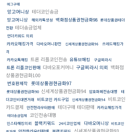
에그구매
망고머니상
테더코인송금
망고머니상
백화점상품권현금화98
해외카톡생성
롯데상품권테더
테더송금업체
전환
언더키워드 의뢰
카카오해킹가격
다바오머니환전
쓰레드해킹가
신세계상품권현금화96
격
트론 리플코인전송
유튜브해킹
카카오톡해킹
구글찌라시
다바오포커머니
구글찌라시 의뢰
백화점
트론 리플코인판매
상품권현금화100
롯데상품권현금화97
번호판제작
신세계상품권현금화94
롯데상품권현금화90
암호화폐전송대행
테
비트코인
비트코인 카드구입
더코인비대면거래
신세계상품권현금화94
카드결제
테더구매 테더판매
안전한라우터판매
카카오해킹가격
코인전송대행
테더송금업체
블랙키워드
다바오머니상
인스타해킹의뢰
24시코인업체
비트코인
신세계상품권현금화93
안전한라우터판매
블랙키워드
퀵거래