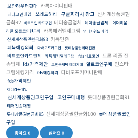
카톡아이디판매
보안라우터판매
구글찌라시 광고
신세계상품권현
쓰레드해킹
테더코인매입
금화92
테더송금업체
테더송금업체
이더리움
비트코인 카드구입
카톡해커텔레그램
리플 모든코인현금화
언더키워드 가격
카톡인증
신세계상품권현금화93
페북해킹의뢰
다바오포커구입
롯데상품권테더전환
트론 리플 전
비트코인카드결제
카톡해커텔레그램
fds비트코인
송업체
fds가격제안
인스타
알트코인구매
코인돈세탁 테더거래
그램해킹가격
다바오포커머니판매
fds해킹의뢰
fds가격제안
이더리움매입
신세계상품권코인구입
코인구매대행
롯데상품권현금화91
테더전송대행
신세계상품권현금화100
롯데상품권코인
롯데상품권현금화95
구입
좋아요
0
싫어요
0