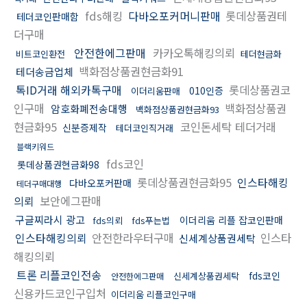
fds해킹
다바오포커머니판매
롯데상품권테
테더코인판매함
더구매
안전한에그판매
카카오톡해킹의뢰
비트코인환전
테더현금화
백화점상품권현금화91
테더송금업체
톡ID거래 해외카톡구매
롯데상품권코
010인증
이더리움판매
인구매
백화점상품권
암호화폐전송대행
백화점상품권현금화93
현금화95
코인돈세탁 테더거래
신분증제작
테더코인직거래
블랙키워드
fds코인
롯데상품권현금화98
롯데상품권현금화95
인스타해킹
다바오포커판매
테더구매대행
의뢰
보안에그판매
구글찌라시 광고
이더리움 리플 잡코인판매
fds의뢰
fds푸는법
인스타해킹의뢰
안전한라우터구매
인스타
신세계상품권세탁
해킹의뢰
트론 리플코인전송
fds코인
신세계상품권세탁
안전한에그판매
신용카드코인구입처
이더리움 리플코인구매