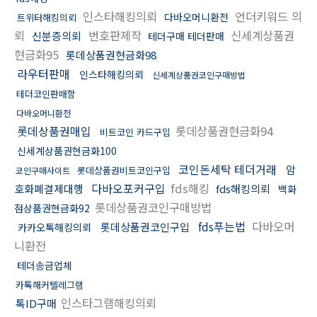
인스타해킹의뢰
언더키워드 의
다바오머니환전
트위터해킹의뢰
뢰
번호판제작
신세계상품권
신분증의뢰
테더구매 테더판매
현금화95
롯데상품권현금화98
라우터판매
인스타해킹의뢰
신세계상품권코인구매방법
테더코인판매함
다바오머니환전
롯데상품권매입
롯데상품권현금화94
비트코인 카드구입
신세계상품권현금화100
코인돈세탁 테더거래
암
롯데상품권비트코인구입
코인구매사이트
다바오포커구입
fds해킹
호화폐결제대행
fds해킹의뢰
백화
롯데상품권코인구매방법
점상품권현금화92
fds푸는법
다바오머
롯데상품권코인구입
카카오톡해킹의뢰
니환전
테더송금업체
카톡해커텔레그램
인스타그램해킹의뢰
톡ID구매