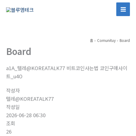
콘
텐
Mai
츠
Men
로
건
홈
Comunituy
Board
너
Board
뛰
기
a1A_텔레@KOREATALK77 비트코인사는법 코인구매사이
트_u4O
작성자
텔레@KOREATALK77
작성일
2026-06-28 06:30
조회
26