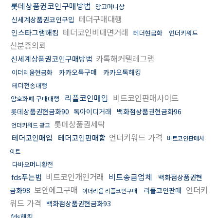
롯데상품권코인구매방법
망고머니상
테더구매대행
신세계상품권코인구입
테더코인비대면거래
인스타그램해킹
테더현금화
언더키워드
신분증의뢰
카톡해커텔레그램
신세계상품권코인구매방법
카카오톡구매
카카오톡해킹
이더리움현금화
테더전송대행
리플코인매입
비트코인판매사이트
암호화폐 구매대행
롯데상품권현금화90
톡아이디거래
백화점상품권현금화96
롯데상품권세탁
언더키워드 광고
언더키워드 가격
테더코인매입
테더코인판매함
비트코인판매사
이트
다바오머니환전
비트코인개인거래
비트송금업체
fds푸는법
백화점상품권현
보안에그구매
언더키
금화98
리플코인판매
이더리움 리플코인구매
워드 가격
백화점상품권현금화93
fds해킹