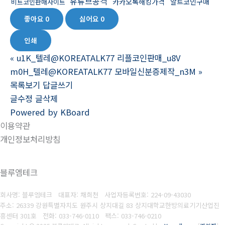
유튜브공격
카카오톡해킹가격
알트코인구매
비트코인판매사이트
좋아요
0
싫어요
0
인쇄
«
u1K_텔레@KOREATALK77 리플코인판매_u8V
m0H_텔레@KOREATALK77 모바일신분증제작_n3M
»
목록보기
답글쓰기
글수정
글삭제
Powered by KBoard
이용약관
개인정보처리방침
블루엠테크
회사명: 블루엠테크 대표자: 채희천
사업자등록번호:
224-09-43030
주소: 26339 강원특별자치도 원주시 상지대길 83 상지대학교한방의료기기산업진
흥센터 301호
전화: 033-746-0110
팩스:
033-746-0210