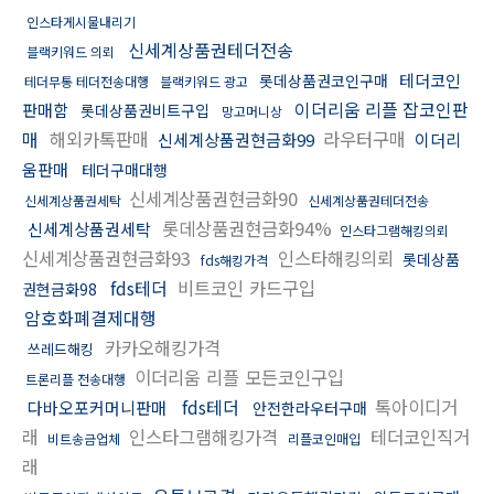
인스타게시물내리기
신세계상품권테더전송
블랙키워드 의뢰
테더코인
롯데상품권코인구매
테더무통 테더전송대행
블랙키워드 광고
이더리움 리플 잡코인판
판매함
롯데상품권비트구입
망고머니상
매
해외카톡판매
라우터구매
신세계상품권현금화99
이더리
움판매
테더구매대행
신세계상품권현금화90
신세계상품권세탁
신세계상품권테더전송
롯데상품권현금화94%
신세계상품권세탁
인스타그램해킹의뢰
신세계상품권현금화93
인스타해킹의뢰
롯데상품
fds해킹가격
fds테더
비트코인 카드구입
권현금화98
암호화폐결제대행
카카오해킹가격
쓰레드해킹
이더리움 리플 모든코인구입
트론리플 전송대행
fds테더
톡아이디거
다바오포커머니판매
안전한라우터구매
래
인스타그램해킹가격
테더코인직거
비트송금업체
리플코인매입
래