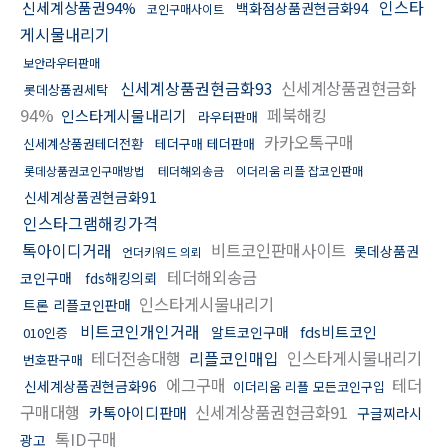
인스타
신세계상품권94%
백화점상품권현금화94
코인구매사이트
게시물내리기
보안라우터판매
신세계상품권현금화93
신세계상품권현금화
롯데상품권세탁
94%
페북해킹
인스타게시물내리기
라우터판매
카카오톡구매
신세계상품권테더전환
테더구매 테더판매
롯데상품권코인구매방법
테더해외송금
이더리움 리플 잡코인판매
신세계상품권현금화91
인스타그램해킹가격
톡아이디거래
비트코인판매사이트
롯데상품권
언더키워드 의뢰
테더해외송금
코인구매
fds해킹의뢰
인스타게시물내리기
트론 리플코인판매
비트코인개인거래
fds비트코인
알트코인구매
010인증
테더전송대행
리플코인매입
인스타게시물내리기
번호판구매
에그구매
테더
신세계상품권현금화96
이더리움 리플 모든코인구입
구매대행
신세계상품권현금화91
카톡아이디판매
구글찌라시
톡ID구매
광고