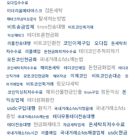
오다집수수료
검돈세탁
이더리움메타마스크
탈세하는방법
재테크자금믹싱문의
비트송금업체
tron전송대행
비트코인퀵거래
테더트론현금화
믹싱재테크
비트코인환전
코인이체구입
오다집
리플전송대행
돈세탁최
테더코인추척피하기
저수수료
리플매입
돈현금화최저수수료
국내거래소fds깨는법
모든코인현금화
돈현금화업체
해외돈세탁
테더코인매입
코인세탁최저수수료
테더코
이체코인
비트코인손대손
모든코인현금화
인직거래
해외자금
장
핑오다세탁
비트코인퀵거래
외거래업체
해외선물현금인출
핑돈믹싱
돈
코인믹싱최저수수료
tron구입
믹싱업체
테더원화환전
usdc구입대행
환치기
국내거래소fds
국내거래소fds막혔을때
증빙
테더무통테더전송대행
국내거래소fds깨는법
현금화재테크
돈세탁최저수수료
테더전송대행
자금세탁업체
usdc현금
국내거래소fds해결업체
리플매입
국내거래소fds시간