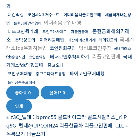
화
대검믹싱
이더리움리플코인구매
세금적게내는방
코인세탁최저수수료
이더리움구입대행
법
돈현금화안전업체
돈현금화해외거래
비트코인퀵거래
코인구매사이트
자금현금화
소
국내거
돈믹싱문의
이더리움매입
테더현금화
가상화폐선물거래
래소fds우회하는법
업비트코인추적
코인원화구입
국내거래소
리플코인판매
테더코인추척피하기
국내
fds송금시간
코인돈믹싱
거래소fds막혔을때
중고오다
파이코인구매대행
코인구매대행
중고오다대포통장
돈믹싱수수료최저
좋아요
0
싫어요
0
인쇄
«
z3C_텔레 : bpmc55 골드비아그라 골드시알리스_r1P
q9G_텔레@UPCOIN24 리플현금화 리플코인판매_c1L
»
목록보기
답글쓰기