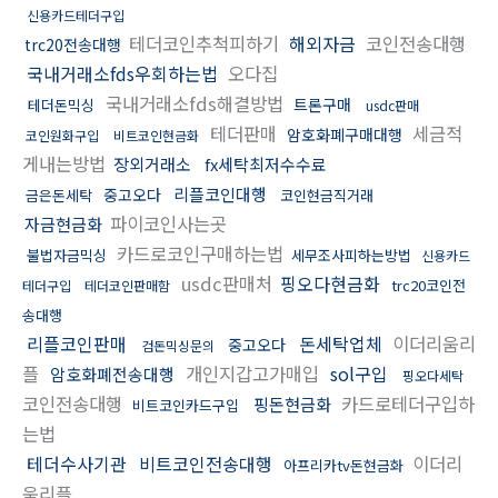
신용카드테더구입
테더코인추척피하기
해외자금
코인전송대행
trc20전송대행
국내거래소fds우회하는법
오다집
국내거래소fds해결방법
트론구매
테더돈믹싱
usdc판매
테더판매
세금적
암호화폐구매대행
코인원화구입
비트코인현금화
게내는방법
장외거래소
fx세탁최저수수료
리플코인대행
중고오다
금은돈세탁
코인현금직거래
파이코인사는곳
자금현금화
카드로코인구매하는법
불법자금믹싱
세무조사피하는방법
신용카드
usdc판매처
핑오다현금화
trc20코인전
테더구입
테더코인판매함
송대행
리플코인판매
돈세탁업체
이더리움리
중고오다
검돈믹싱문의
플
개인지갑고가매입
sol구입
암호화폐전송대행
핑오다세탁
코인전송대행
카드로테더구입하
핑돈현금화
비트코인카드구입
는법
테더수사기관
비트코인전송대행
이더리
아프리카tv돈현금화
움리플