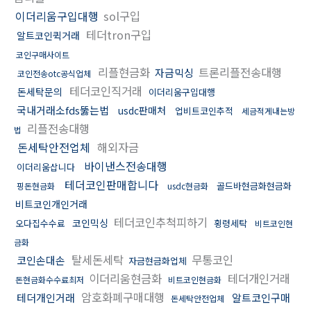
이더리움구입대행
sol구입
테더tron구입
알트코인퀵거래
코인구매사이트
리플현금화
트론리플전송대행
자금믹싱
코인전송otc공식업체
테더코인직거래
돈세탁문의
이더리움구입대행
국내거래소fds뚫는법
usdc판매처
업비트코인추적
세금적게내는방
리플전송대행
법
돈세탁안전업체
해외자금
바이낸스전송대행
이더리움삽니다
테더코인판매합니다
골드바현금화현금화
핑돈현금화
usdc현금화
비트코인개인거래
테더코인추척피하기
코인믹싱
오다집수수료
횡령세탁
비트코인현
금화
탈세돈세탁
무통코인
코인손대손
자금현금화업체
이더리움현금화
테더개인거래
돈현금화수수료최저
비트코인현금화
암호화폐구매대행
테더개인거래
알트코인구매
돈세탁안전업체