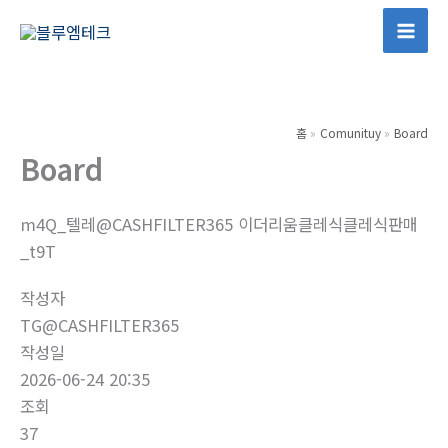
콘
텐
Mai
츠
Men
로
건
홈
Comunituy
Board
너
Board
뛰
기
m4Q_텔레@CASHFILTER365 이더리움클레식클레식판매
_t9T
작성자
TG@CASHFILTER365
작성일
2026-06-24 20:35
조회
37