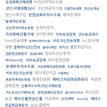
fx믹싱최저수수료
암호화폐구매대행
코인구매대행24시
코인현금직거래
코인손대손
리플전송대행
코인이체구입
돈현금화최저수수료
해외돈세탁
탈세하는방법
돈세탁문의
코인추적피하는방법
가상화폐선물거래
언더돈세탁
비트송금업체
코인송금대리
tron전송대행
trc20구매
비트코인전송대행
돈세탁최저수수료
대행
불법자금믹싱
블랙테더코인전송
핑믹싱
솔라나매입
업비트코인추적
검돈현금화문의
현금돈세탁
테더돈현금화
비트송금업체
테더tron구입
돈세탁최저수수료
가상화폐자금현금화
트론리플코인판매
테더개인지갑
비트코인사는방법
리플매입
횡령현금화
재테크자금현금화문의
자금현
세금적게내는방법
금화업체
신용카드비트코인구매방법
테더코인
돈현금화당일정산
카드로코인구매하는법
골드바믹싱믹싱
송금
해외선물현금인출
자금세탁
오다세탁
재테크
tron구입
usdc판매처
자금현금화문의