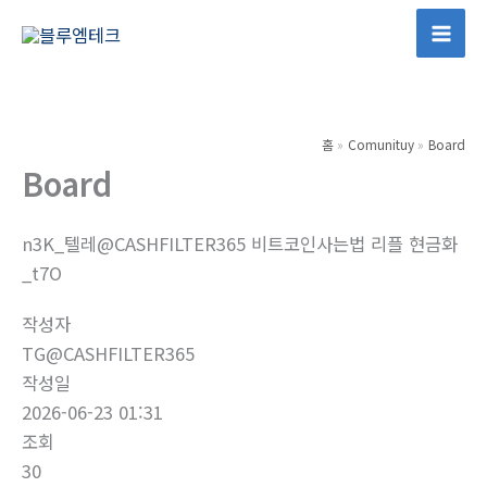
콘
텐
Mai
츠
Men
로
건
홈
Comunituy
Board
너
Board
뛰
기
n3K_텔레@CASHFILTER365 비트코인사는법 리플 현금화
_t7O
작성자
TG@CASHFILTER365
작성일
2026-06-23 01:31
조회
30