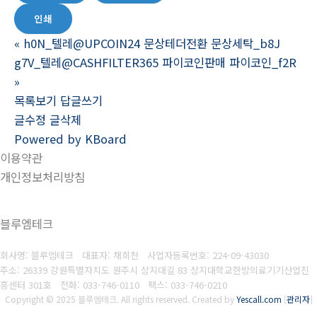
인쇄
«
h0N_텔레@UPCOIN24 문상테더전환 문상세탁_b8J
g7V_텔레@CASHFILTER365 파이코인판매 파이코인_f2R
»
목록보기
답글쓰기
글수정
글삭제
Powered by KBoard
이용약관
개인정보처리방침
블루엠테크
회사명: 블루엠테크 대표자: 채희천
사업자등록번호:
224-09-43030
주소: 26339 강원특별자치도 원주시 상지대길 83 상지대학교한방의료기기산업진
흥센터 301호
전화: 033-746-0110
팩스:
033-746-0210
Copyright © 2025 블루엠테크. All rights reserved.
Created by
Yescall.com
[
관리자
]