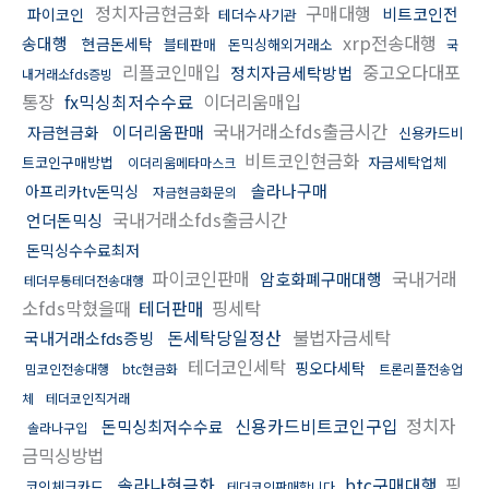
정치자금현금화
구매대행
비트코인전
파이코인
테더수사기관
xrp전송대행
송대행
현금돈세탁
블테판매
돈믹싱해외거래소
국
리플코인매입
중고오다대포
정치자금세탁방법
내거래소fds증빙
통장
fx믹싱최저수수료
이더리움매입
국내거래소fds출금시간
이더리움판매
자금현금화
신용카드비
비트코인현금화
트코인구매방법
자금세탁업체
이더리움메타마스크
솔라나구매
아프리카tv돈믹싱
자금현금화문의
국내거래소fds출금시간
언더돈믹싱
돈믹싱수수료최저
파이코인판매
국내거래
암호화폐구매대행
테더무통테더전송대행
소fds막혔을때
테더판매
핑세탁
돈세탁당일정산
불법자금세탁
국내거래소fds증빙
테더코인세탁
핑오다세탁
밈코인전송대행
btc현금화
트론리플전송업
체
테더코인직거래
신용카드비트코인구입
정치자
돈믹싱최저수수료
솔라나구입
금믹싱방법
솔라나현금화
btc구매대행
핑
코인체크카드
테더코인판매합니다