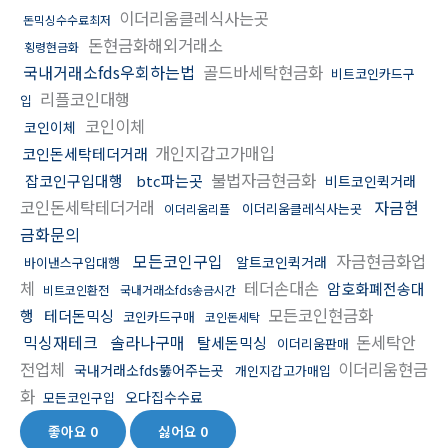
이더리움클레식사는곳
돈믹싱수수료최저
돈현금화해외거래소
횡령현금화
국내거래소fds우회하는법
골드바세탁현금화
비트코인카드구
리플코인대행
입
코인이체
코인이체
개인지갑고가매입
코인돈세탁테더거래
불법자금현금화
잡코인구입대행
btc파는곳
비트코인퀵거래
코인돈세탁테더거래
자금현
이더리움클레식사는곳
이더리움리플
금화문의
모든코인구입
자금현금화업
알트코인퀵거래
바이낸스구입대행
체
테더손대손
암호화폐전송대
비트코인환전
국내거래소fds송금시간
모든코인현금화
행
테더돈믹싱
코인카드구매
코인돈세탁
믹싱재테크
솔라나구매
돈세탁안
탈세돈믹싱
이더리움판매
전업체
이더리움현금
국내거래소fds뚫어주는곳
개인지갑고가매입
화
오다집수수료
모든코인구입
좋아요
0
싫어요
0