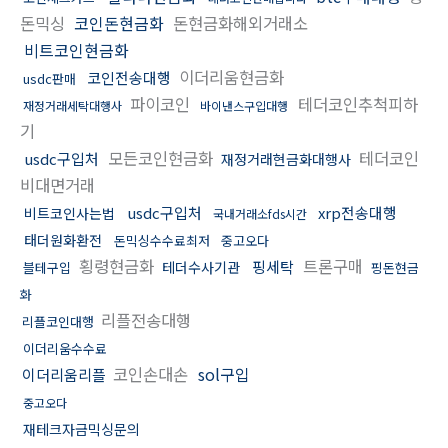
돈믹싱
코인돈현금화
돈현금화해외거래소
비트코인현금화
이더리움현금화
코인전송대행
usdc판매
파이코인
테더코인추척피하
재정거래세탁대행사
바이낸스구입대행
기
모든코인현금화
테더코인
usdc구입처
재정거래현금화대행사
비대면거래
usdc구입처
xrp전송대행
비트코인사는법
국내거래소fds시간
태더원화환전
돈믹싱수수료최저
중고오다
횡령현금화
트론구매
핑세탁
테더수사기관
블테구입
핑돈현금
화
리플전송대행
리플코인대행
이더리움수수료
코인손대손
sol구입
이더리움리플
중고오다
재테크자금믹싱문의